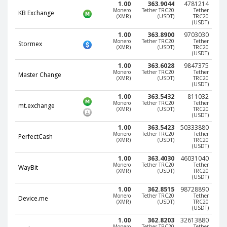
1.00
363.9044
4781214
Phone Balance UAH
Phone Balance UAH
Monero
Tether TRC20
Tether
KB Exchange
(XMR)
(USDT)
TRC20
(USDT)
Phone Balance AMD
Phone Balance AMD
1.00
363.8900
9703030
Neteller USD
Neteller USD
Monero
Tether TRC20
Tether
Stormex
(XMR)
(USDT)
TRC20
(USDT)
Neteller EUR
Neteller EUR
1.00
363.6028
9847375
Neteller INR
Neteller INR
Monero
Tether TRC20
Tether
Master Change
(XMR)
(USDT)
TRC20
(USDT)
Neteller PLN
Neteller PLN
1.00
363.5432
811032
Neteller GBP
Neteller GBP
Monero
Tether TRC20
Tether
mt.exchange
(XMR)
(USDT)
TRC20
Neteller NOK
Neteller NOK
(USDT)
1.00
363.5423
50333880
Neteller SEK
Neteller SEK
Monero
Tether TRC20
Tether
PerfectCash
(XMR)
(USDT)
TRC20
PaySera USD
PaySera USD
(USDT)
1.00
363.4030
46031040
PaySera EUR
PaySera EUR
Monero
Tether TRC20
Tether
WayBit
(XMR)
(USDT)
TRC20
PaySera PLN
PaySera PLN
(USDT)
1.00
362.8515
98728890
AliPay CNY
AliPay CNY
Monero
Tether TRC20
Tether
Device.me
(XMR)
(USDT)
TRC20
UnionPay CNY
UnionPay CNY
(USDT)
Paymer USD
Paymer USD
1.00
362.8203
32613880
Monero
Tether TRC20
Tether