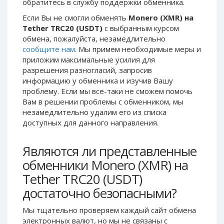
обратитесь в службу поддержки обменника.
Binance USD (BUSD)
Binance USD (BUSD)
Если Вы не смогли обменять
Monero (XMR) на
ICON (ICX)
ICON (ICX)
Tether TRC20 (USDT)
с выбранным курсом
OMG
OMG
обмена, пожалуйста, незамедлительно
Network (OMG)
Network (OMG)
сообщите нам
. Мы примем необходимые меры и
приложим максимальные усилия для
BAT (BAT)
BAT (BAT)
разрешения разногласий, запросив
0x (ZRX)
0x (ZRX)
информацию у обменника и изучив Вашу
Cosmos
Cosmos
проблему. Если мы все-таки не сможем помочь
(ATOM)
(ATOM)
Вам в решении проблемы c обменником, мы
незамедлительно удалим его из списка
Algorand
Algorand
(ALGO)
(ALGO)
доступных для данного направления.
Bitcoin
Bitcoin
Gold (BTG)
Gold (BTG)
Являются ли представленные
Qtum (QTUM)
Qtum (QTUM)
обменники Monero (XMR) на
BitTorrent
BitTorrent
Tether TRC20 (USDT)
(BTT)
(BTT)
достаточно безопасными?
Ravencoin
Ravencoin
(RVN)
(RVN)
Мы тщательно проверяем каждый сайт обмена
Cronos (CRO)
Cronos (CRO)
электронных валют, но мы не связаны c