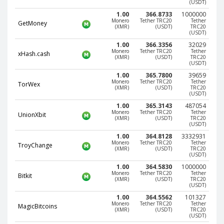
Webmoney WMG
Webmoney WMG
(USDT)
1.00
366.8733
1000000
Webmoney WMX
Webmoney WMX
Monero
Tether TRC20
Tether
GetMoney
(XMR)
(USDT)
TRC20
Webmoney WMB
Webmoney WMB
(USDT)
1.00
366.3356
32029
Skril USD
Skril USD
Monero
Tether TRC20
Tether
xHash.cash
(XMR)
(USDT)
TRC20
Skril EUR
Skril EUR
(USDT)
Skril INR
Skril INR
1.00
365.7800
39659
Monero
Tether TRC20
Tether
TorWex
(XMR)
(USDT)
TRC20
Skril PLN
Skril PLN
(USDT)
Skril GBP
Skril GBP
1.00
365.3143
487054
Monero
Tether TRC20
Tether
UnionXbit
Skril AUD
Skril AUD
(XMR)
(USDT)
TRC20
(USDT)
Skril NOK
Skril NOK
1.00
364.8128
3332931
Monero
Tether TRC20
Tether
TroyChange
Skril SEK
Skril SEK
(XMR)
(USDT)
TRC20
(USDT)
Paxum USD
Paxum USD
1.00
364.5830
1000000
Monero
Tether TRC20
Tether
Paxum EUR
Paxum EUR
Bitkit
(XMR)
(USDT)
TRC20
(USDT)
Epay USD
Epay USD
1.00
364.5562
101327
Monero
Tether TRC20
Tether
Epay EUR
Epay EUR
MagicBitcoins
(XMR)
(USDT)
TRC20
(USDT)
Phone Balance RUB
Phone Balance RUB