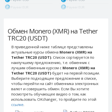
Payeer EUR
Payeer EUR
Payeer RUB
Payeer RUB
Payeer Bitcoin (BTC)
Payeer Bitcoin (BTC)
Обмен Monero (XMR) на Tether
Payeer Tether ERC20
Payeer Tether ERC20
(USDT)
(USDT)
TRC20 (USDT)
Payeer UAH
Payeer UAH
В приведенной ниже таблице представлены
ЮMoney RUB
ЮMoney RUB
актуальные курсы обмена
Monero (XMR) на
ЮMoney KZT
ЮMoney KZT
Tether TRC20 (USDT)
. Список сортируется по
наилучшему предложению, т.е. обменник с
PayPal USD
PayPal USD
лучшим обменным курсом с
Monero (XMR) на
PayPal EUR
PayPal EUR
Tether TRC20 (USDT)
будет на первой позиции.
PayPal GBP
PayPal GBP
Выберите подходящее предложение в списке,
чтобы перейти на сайт обменника электронных
PayPal CAD
PayPal CAD
валют и совершить обмен. Если Вы хотите
PayPal AUD
PayPal AUD
посмотреть обучающее видео о том, как
использовать OKchanger, то пройдите по этой
PayPal RUB
PayPal RUB
ссылке
.
PayPal CZK
PayPal CZK