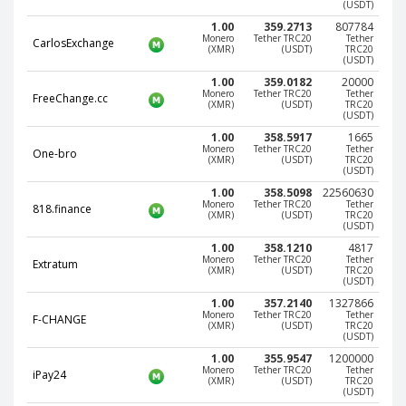
(USDT)
КРИПТОВАЛЮТЫ
КРИПТОВАЛЮТЫ
1.00
359.2713
807784
Monero
Tether TRC20
Tether
CarlosExchange
(XMR)
(USDT)
TRC20
Bitcoin (BTC)
Bitcoin (BTC)
(USDT)
Litecoin (LTC)
Litecoin (LTC)
1.00
359.0182
20000
Monero
Tether TRC20
Tether
FreeChange.cc
Ethereum
Ethereum
(XMR)
(USDT)
TRC20
(USDT)
(ETH)
(ETH)
1.00
358.5917
1665
DASH (DASH)
DASH (DASH)
Monero
Tether TRC20
Tether
One-bro
(XMR)
(USDT)
TRC20
(USDT)
Zcash (ZEC)
Zcash (ZEC)
1.00
358.5098
22560630
Monero (XMR)
Monero (XMR)
Monero
Tether TRC20
Tether
818.finance
(XMR)
(USDT)
TRC20
Dogecoin
Dogecoin
(USDT)
(DOGE)
(DOGE)
1.00
358.1210
4817
Monero
Tether TRC20
Tether
Extratum
Stellar (XLM)
Stellar (XLM)
(XMR)
(USDT)
TRC20
(USDT)
Bitcoin
Bitcoin
1.00
357.2140
1327866
Cash (BCH)
Cash (BCH)
Monero
Tether TRC20
Tether
F-CHANGE
(XMR)
(USDT)
TRC20
Waves
Waves
(USDT)
(WAVES)
(WAVES)
1.00
355.9547
1200000
Monero
Tether TRC20
Tether
iPay24
Ripple (XRP)
Ripple (XRP)
(XMR)
(USDT)
TRC20
(USDT)
NEO (NEO)
NEO (NEO)