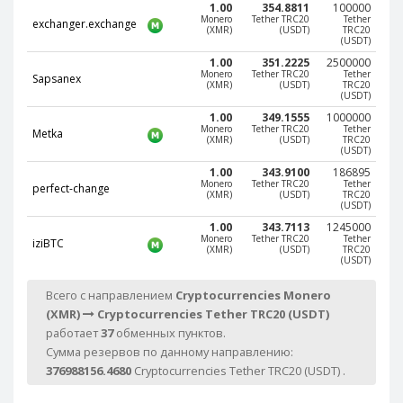
1.00
354.8811
100000
Monero
Tether TRC20
Tether
EOS (EOS)
EOS (EOS)
exchanger.exchange
(XMR)
(USDT)
TRC20
(USDT)
TRON (TRX)
TRON (TRX)
1.00
351.2225
2500000
Cardano
Cardano
Monero
Tether TRC20
Tether
Sapsanex
(XMR)
(USDT)
TRC20
(ADA)
(ADA)
(USDT)
Tether
Tether
1.00
349.1555
1000000
Monero
Tether TRC20
Tether
ERC20 (USDT)
ERC20 (USDT)
Metka
(XMR)
(USDT)
TRC20
(USDT)
BITCOIN SV
BITCOIN SV
1.00
343.9100
186895
(BTV)
(BTV)
Monero
Tether TRC20
Tether
perfect-change
(XMR)
(USDT)
TRC20
IOTA (IOTA)
IOTA (IOTA)
(USDT)
Dai (DAI)
Dai (DAI)
1.00
343.7113
1245000
Monero
Tether TRC20
Tether
iziBTC
(XMR)
(USDT)
TRC20
(USDT)
USDCoin TRC20 (USDC)
USDCoin TRC20 (USDC)
Всего с направлением
Cryptocurrencies Monero
BinanceCoin BEP20 (BNB)
BinanceCoin BEP20 (BNB)
(XMR)
Cryptocurrencies Tether TRC20 (USDT)
работает
37
обменных пунктов.
Сумма резервов по данному направлению:
Ethereum BEP20 (ETH)
Ethereum BEP20 (ETH)
376988156.4680
Cryptocurrencies Tether TRC20 (USDT) .
Tether
Tether
TRC20 (USDT)
TRC20 (USDT)