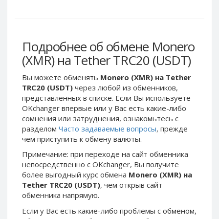
Tether
Tether
BEP20 (USDT)
BEP20 (USDT)
USDCoin ERC20 (USDC)
USDCoin ERC20 (USDC)
Подробнее об обмене Monero
Solana (SOL)
Solana (SOL)
(XMR) на Tether TRC20 (USDT)
Вы можете обменять
Monero (XMR) на Tether
Ethereum Classic (ETC)
Ethereum Classic (ETC)
TRC20 (USDT)
через любой из обменников,
TrueUSD
TrueUSD
представленных в списке. Если Вы используете
(TUSD)
(TUSD)
OKchanger впервые или у Вас есть какие-либо
сомнения или затруднения, ознакомьтесь с
BinanceCoin BEP2 (BNB)
BinanceCoin BEP2 (BNB)
разделом
Часто задаваемые вопросы
, прежде
Chainlink
Chainlink
чем приступить к обмену валюты.
(LINK)
(LINK)
Примечание: при переходе на сайт обменника
Polkadot
Polkadot
непосредственно c OKchanger, Вы получите
(DOT)
(DOT)
более выгодный курс обмена
Monero (XMR) на
Tezos (XTZ)
Tezos (XTZ)
Tether TRC20 (USDT)
, чем открыв сайт
обменника напрямую.
Bitcoin
Bitcoin
BEP20 (BTCB)
BEP20 (BTCB)
Если у Вас есть какие-либо проблемы с обменом,