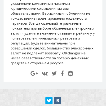
указанными компаниями никакими
юридическими соглашениями или
Decentraland (MANA)
Decentraland (MANA)
обязательствами. Верификация обменника не
NEAR
NEAR
тождественна гарантированию надежности
Protocol (NEAR)
Protocol (NEAR)
партнера. Всегда оценивайте различные
Toncoin (TON)
Toncoin (TON)
показатели при выборе обменника электронных
валют - уделите внимание отзывам и рейтингу у
Yearn
Yearn
Finance (YFI)
Finance (YFI)
пользователей, имеющимся резервам и
репутации. Будьте внимательны при
совершении сделок, большинство электронных
Wrapped BTC (WBTC)
Wrapped BTC (WBTC)
валют не подлежат возврату. OKchanger не
Verge (XVG)
Verge (XVG)
несет ответственности за потерю денежных
Ontology
Ontology
средств на стороннем ресурсе.
(ONT)
(ONT)
Uniswap (UNI)
Uniswap (UNI)
VeChain (VET)
VeChain (VET)
Shiba
Shiba
ERC20 (SHIB)
ERC20 (SHIB)
USDCoin BEP20 (USDC)
USDCoin BEP20 (USDC)