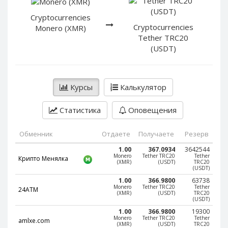
PayPal DKK
PayPal DKK
Cryptocurrencies
PayPal HKD
PayPal HKD
Cryptocurrencies
Monero (XMR)
PayPal JPY
PayPal JPY
Tether TRC20
(USDT)
PayPal NZD
PayPal NZD
PayPal NOK
PayPal NOK
PayPal PLN
PayPal PLN
Курсы
Калькулятор
PayPal SGD
PayPal SGD
Статистика
Оповещения
PayPal SEK
PayPal SEK
PayPal CHF
PayPal CHF
Обменник
Отдаете
Получаете
Резерв
PayPal MYR
PayPal MYR
1.00
367.0934
3642544
Webmoney WMZ
Webmoney WMZ
Monero
Tether TRC20
Tether
Крипто Менялка
(XMR)
(USDT)
TRC20
(USDT)
Webmoney WMR
Webmoney WMR
1.00
366.9800
63738
Webmoney WME
Webmoney WME
Monero
Tether TRC20
Tether
24ATM
(XMR)
(USDT)
TRC20
(USDT)
Webmoney WMU
Webmoney WMU
1.00
366.9800
19300
Webmoney WMK
Webmoney WMK
Monero
Tether TRC20
Tether
amlxe.com
(XMR)
(USDT)
TRC20