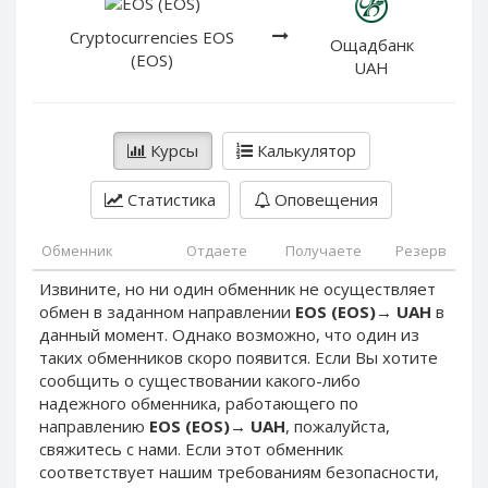
PayPal DKK
PayPal DKK
Cryptocurrencies EOS
PayPal HKD
PayPal HKD
Ощадбанк
(EOS)
UAH
PayPal JPY
PayPal JPY
PayPal NZD
PayPal NZD
PayPal NOK
PayPal NOK
Курсы
Калькулятор
PayPal PLN
PayPal PLN
Статистика
Оповещения
PayPal SGD
PayPal SGD
PayPal SEK
PayPal SEK
Обменник
Отдаете
Получаете
Резерв
PayPal CHF
PayPal CHF
Извините, но ни один обменник не осуществляет
PayPal MYR
PayPal MYR
обмен в заданном направлении
EOS (EOS)
→
UAH
в
Webmoney WMZ
Webmoney WMZ
данный момент. Однако возможно, что один из
таких обменников скоро появится. Если Вы хотите
Webmoney WMR
Webmoney WMR
сообщить о существовании какого-либо
Webmoney WME
Webmoney WME
надежного обменника, работающего по
направлению
EOS (EOS)
→
UAH
, пожалуйста,
Webmoney WMU
Webmoney WMU
свяжитесь с нами. Если этот обменник
Webmoney WMK
Webmoney WMK
соответствует нашим требованиям безопасности,