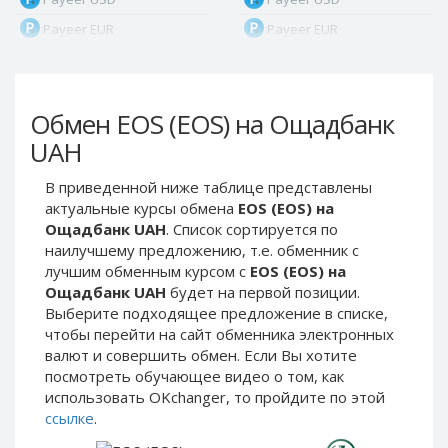
Payeer EUR
Payeer EUR
Payeer RUB
Payeer RUB
Payeer Bitcoin (BTC)
Payeer Bitcoin (BTC)
Обмен EOS (EOS) на Ощадбанк
Payeer Tether ERC20
Payeer Tether ERC20
(USDT)
(USDT)
UAH
Payeer UAH
Payeer UAH
В приведенной ниже таблице представлены
ЮMoney RUB
ЮMoney RUB
актуальные курсы обмена
EOS (EOS) на
ЮMoney KZT
ЮMoney KZT
Ощадбанк UAH
. Список сортируется по
наилучшему предложению, т.е. обменник с
PayPal USD
PayPal USD
лучшим обменным курсом с
EOS (EOS) на
PayPal EUR
PayPal EUR
Ощадбанк UAH
будет на первой позиции.
PayPal GBP
PayPal GBP
Выберите подходящее предложение в списке,
чтобы перейти на сайт обменника электронных
PayPal CAD
PayPal CAD
валют и совершить обмен. Если Вы хотите
PayPal AUD
PayPal AUD
посмотреть обучающее видео о том, как
использовать OKchanger, то пройдите по этой
PayPal RUB
PayPal RUB
ссылке
.
PayPal CZK
PayPal CZK