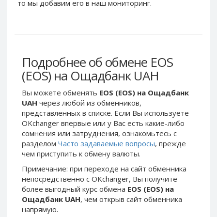
Webmoney WMG
Webmoney WMG
то мы добавим его в наш мониторинг.
Webmoney WMX
Webmoney WMX
Webmoney WMB
Webmoney WMB
Skril USD
Skril USD
Подробнее об обмене EOS
Skril EUR
Skril EUR
(EOS) на Ощадбанк UAH
Skril INR
Skril INR
Skril PLN
Skril PLN
Вы можете обменять
EOS (EOS) на Ощадбанк
Skril GBP
Skril GBP
UAH
через любой из обменников,
представленных в списке. Если Вы используете
Skril AUD
Skril AUD
OKchanger впервые или у Вас есть какие-либо
Skril NOK
Skril NOK
сомнения или затруднения, ознакомьтесь с
Skril SEK
Skril SEK
разделом
Часто задаваемые вопросы
, прежде
чем приступить к обмену валюты.
Paxum USD
Paxum USD
Примечание: при переходе на сайт обменника
Paxum EUR
Paxum EUR
непосредственно c OKchanger, Вы получите
Epay USD
Epay USD
более выгодный курс обмена
EOS (EOS) на
Ощадбанк UAH
, чем открыв сайт обменника
Epay EUR
Epay EUR
напрямую.
Phone Balance RUB
Phone Balance RUB