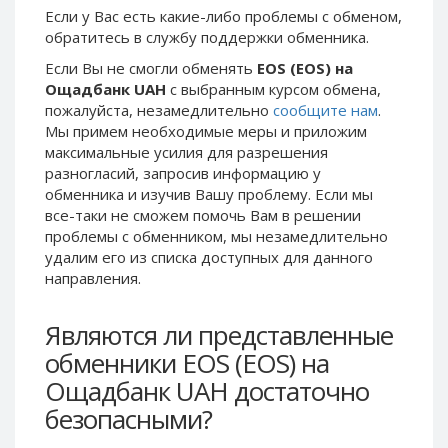
Если у Вас есть какие-либо проблемы с обменом,
Phone Balance UAH
Phone Balance UAH
обратитесь в службу поддержки обменника.
Phone Balance AMD
Phone Balance AMD
Если Вы не смогли обменять
EOS (EOS) на
Neteller USD
Neteller USD
Ощадбанк UAH
с выбранным курсом обмена,
пожалуйста, незамедлительно
сообщите нам
.
Neteller EUR
Neteller EUR
Мы примем необходимые меры и приложим
Neteller INR
Neteller INR
максимальные усилия для разрешения
Neteller PLN
Neteller PLN
разногласий, запросив информацию у
обменника и изучив Вашу проблему. Если мы
Neteller GBP
Neteller GBP
все-таки не сможем помочь Вам в решении
Neteller NOK
Neteller NOK
проблемы c обменником, мы незамедлительно
удалим его из списка доступных для данного
Neteller SEK
Neteller SEK
направления.
PaySera USD
PaySera USD
PaySera EUR
PaySera EUR
Являются ли представленные
PaySera PLN
PaySera PLN
обменники EOS (EOS) на
AliPay CNY
AliPay CNY
Ощадбанк UAH достаточно
UnionPay CNY
UnionPay CNY
безопасными?
Paymer USD
Paymer USD