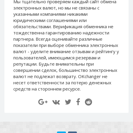
Мы тщательно проверяем каждый сайт обмена
Paymer RUB
Paymer RUB
электронных валют, но мы не связаны c
Paymer UAH
Paymer UAH
указанными компаниями никакими
юридическими соглашениями или
Capitalist USD
Capitalist USD
обязательствами. Верификация обменника не
Capitalist RUB
Capitalist RUB
тождественна гарантированию надежности
партнера. Всегда оценивайте различные
Capitalist EUR
Capitalist EUR
показатели при выборе обменника электронных
Payoneer USD
Payoneer USD
валют - уделите внимание отзывам и рейтингу у
Payoneer EUR
Payoneer EUR
пользователей, имеющимся резервам и
репутации. Будьте внимательны при
Revolut Binance USD
Revolut Binance USD
совершении сделок, большинство электронных
(BUSD)
(BUSD)
валют не подлежат возврату. OKchanger не
Revolut USD
Revolut USD
несет ответственности за потерю денежных
средств на стороннем ресурсе.
Revolut EUR
Revolut EUR
Revolut GBP
Revolut GBP
Global24 UAH
Global24 UAH
Piastrix RUB
Piastrix RUB
Piastrix USD
Piastrix USD
Piastrix EUR
Piastrix EUR