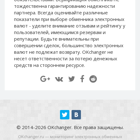
Paymer RUB
Paymer RUB
тождественна гарантированию надежности
партнера. Всегда оценивайте различные
Paymer UAH
Paymer UAH
показатели при выборе обменника электронных
Capitalist USD
Capitalist USD
валют - уделите внимание отзывам и рейтингу у
пользователей, имеющимся резервам и
Capitalist RUB
Capitalist RUB
репутации. Будьте внимательны при
Capitalist EUR
Capitalist EUR
совершении сделок, большинство электронных
Payoneer USD
Payoneer USD
валют не подлежат возврату. OKchanger не
несет ответственности за потерю денежных
Payoneer EUR
Payoneer EUR
средств на стороннем ресурсе.
Revolut Binance USD
Revolut Binance USD
(BUSD)
(BUSD)
Revolut USD
Revolut USD
Revolut EUR
Revolut EUR
Revolut GBP
Revolut GBP
Global24 UAH
Global24 UAH
Piastrix RUB
Piastrix RUB
© 2014-2026 OKchanger. Все права защищены.
Piastrix USD
Piastrix USD
OKchanger.ru — мониторинг электронных обменных
Piastrix EUR
Piastrix EUR