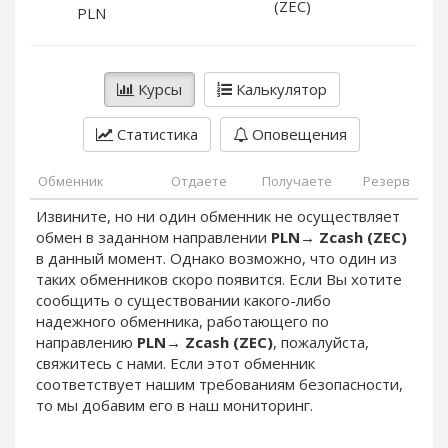
(ZEC)
PayPal DKK
PayPal DKK
PLN
PayPal HKD
PayPal HKD
PayPal JPY
PayPal JPY
Курсы
Калькулятор
PayPal NZD
PayPal NZD
PayPal NOK
PayPal NOK
Статистика
Оповещения
PayPal PLN
PayPal PLN
Обменник
Отдаете
Получаете
Резерв
PayPal SGD
PayPal SGD
Извините, но ни один обменник не осуществляет
PayPal SEK
PayPal SEK
обмен в заданном направлении
PLN
→
Zcash (ZEC)
PayPal CHF
PayPal CHF
в данный момент. Однако возможно, что один из
PayPal MYR
PayPal MYR
таких обменников скоро появится. Если Вы хотите
сообщить о существовании какого-либо
Webmoney WMZ
Webmoney WMZ
надежного обменника, работающего по
Webmoney WMR
Webmoney WMR
направлению
PLN
→
Zcash (ZEC)
, пожалуйста,
свяжитесь с нами. Если этот обменник
Webmoney WME
Webmoney WME
соответствует нашим требованиям безопасности,
Webmoney WMU
Webmoney WMU
то мы добавим его в наш мониторинг.
Webmoney WMK
Webmoney WMK