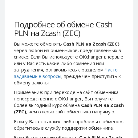
Webmoney WMG
Webmoney WMG
Webmoney WMX
Webmoney WMX
Webmoney WMB
Webmoney WMB
Подробнее об обмене Cash
Skril USD
Skril USD
PLN на Zcash (ZEC)
Skril EUR
Skril EUR
Вы можете обменять
Cash PLN на Zcash (ZEC)
Skril INR
Skril INR
через любой из обменников, представленных в
Skril PLN
Skril PLN
списке. Если Вы используете OKchanger впервые
или у Вас есть какие-либо сомнения или
Skril GBP
Skril GBP
затруднения, ознакомьтесь с разделом
Часто
Skril AUD
Skril AUD
задаваемые вопросы
, прежде чем приступить к
Skril NOK
Skril NOK
обмену валюты.
Skril SEK
Skril SEK
Примечание: при переходе на сайт обменника
непосредственно c OKchanger, Вы получите
Paxum USD
Paxum USD
более выгодный курс обмена
Cash PLN на Zcash
Paxum EUR
Paxum EUR
(ZEC)
, чем открыв сайт обменника напрямую.
Epay USD
Epay USD
Если у Вас есть какие-либо проблемы с обменом,
Epay EUR
Epay EUR
обратитесь в службу поддержки обменника.
Phone Balance RUB
Phone Balance RUB
Если Вы не смогли обменять
Cash PLN на Zcash