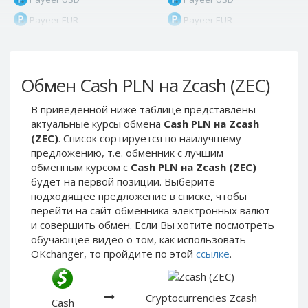
Payeer EUR
Payeer EUR
Payeer RUB
Payeer RUB
Payeer Bitcoin (BTC)
Payeer Bitcoin (BTC)
Обмен Cash PLN на Zcash (ZEC)
Payeer Tether ERC20
Payeer Tether ERC20
(USDT)
(USDT)
В приведенной ниже таблице представлены
Payeer UAH
Payeer UAH
актуальные курсы обмена
Cash PLN на Zcash
ЮMoney RUB
ЮMoney RUB
(ZEC)
. Список сортируется по наилучшему
предложению, т.е. обменник с лучшим
ЮMoney KZT
ЮMoney KZT
обменным курсом с
Cash PLN на Zcash (ZEC)
PayPal USD
PayPal USD
будет на первой позиции. Выберите
PayPal EUR
PayPal EUR
подходящее предложение в списке, чтобы
перейти на сайт обменника электронных валют
PayPal GBP
PayPal GBP
и совершить обмен. Если Вы хотите посмотреть
PayPal CAD
PayPal CAD
обучающее видео о том, как использовать
OKchanger, то пройдите по этой
ссылке
.
PayPal AUD
PayPal AUD
PayPal RUB
PayPal RUB
PayPal CZK
PayPal CZK
Cryptocurrencies Zcash
Cash