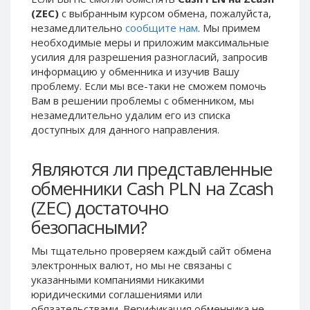
(ZEC)
с выбранным курсом обмена, пожалуйста,
Phone Balance UAH
Phone Balance UAH
незамедлительно
сообщите нам
. Мы примем
Phone Balance AMD
Phone Balance AMD
необходимые меры и приложим максимальные
Neteller USD
Neteller USD
усилия для разрешения разногласий, запросив
информацию у обменника и изучив Вашу
Neteller EUR
Neteller EUR
проблему. Если мы все-таки не сможем помочь
Neteller INR
Neteller INR
Вам в решении проблемы c обменником, мы
незамедлительно удалим его из списка
Neteller PLN
Neteller PLN
доступных для данного направления.
Neteller GBP
Neteller GBP
Neteller NOK
Neteller NOK
Являются ли представленные
Neteller SEK
Neteller SEK
обменники Cash PLN на Zcash
PaySera USD
PaySera USD
(ZEC) достаточно
PaySera EUR
PaySera EUR
безопасными?
PaySera PLN
PaySera PLN
Мы тщательно проверяем каждый сайт обмена
AliPay CNY
AliPay CNY
электронных валют, но мы не связаны c
указанными компаниями никакими
UnionPay CNY
UnionPay CNY
юридическими соглашениями или
Paymer USD
Paymer USD
обязательствами. Верификация обменника не