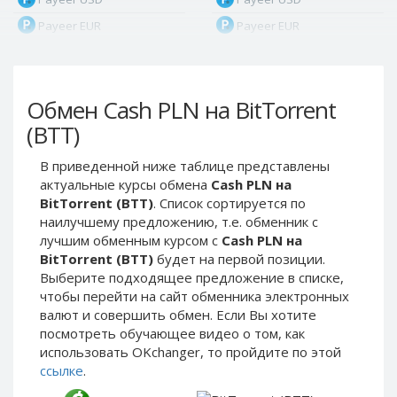
Payeer EUR
Payeer EUR
Payeer RUB
Payeer RUB
Payeer Bitcoin (BTC)
Payeer Bitcoin (BTC)
Обмен Cash PLN на BitTorrent
Payeer Tether ERC20
Payeer Tether ERC20
(USDT)
(USDT)
(BTT)
Payeer UAH
Payeer UAH
В приведенной ниже таблице представлены
ЮMoney RUB
ЮMoney RUB
актуальные курсы обмена
Cash PLN на
ЮMoney KZT
ЮMoney KZT
BitTorrent (BTT)
. Список сортируется по
наилучшему предложению, т.е. обменник с
PayPal USD
PayPal USD
лучшим обменным курсом с
Cash PLN на
PayPal EUR
PayPal EUR
BitTorrent (BTT)
будет на первой позиции.
PayPal GBP
PayPal GBP
Выберите подходящее предложение в списке,
чтобы перейти на сайт обменника электронных
PayPal CAD
PayPal CAD
валют и совершить обмен. Если Вы хотите
PayPal AUD
PayPal AUD
посмотреть обучающее видео о том, как
использовать OKchanger, то пройдите по этой
PayPal RUB
PayPal RUB
ссылке
.
PayPal CZK
PayPal CZK