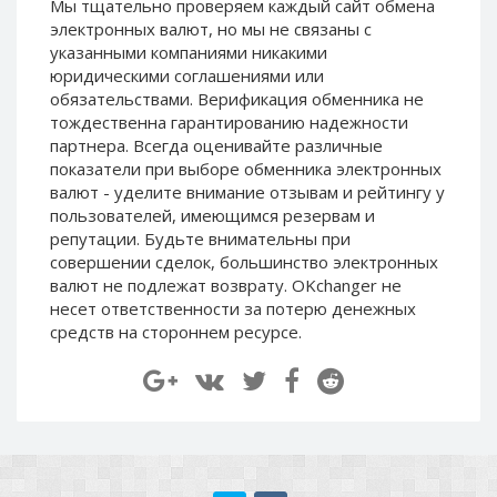
Мы тщательно проверяем каждый сайт обмена
Paymer RUB
Paymer RUB
электронных валют, но мы не связаны c
Paymer UAH
Paymer UAH
указанными компаниями никакими
юридическими соглашениями или
Capitalist USD
Capitalist USD
обязательствами. Верификация обменника не
Capitalist RUB
Capitalist RUB
тождественна гарантированию надежности
партнера. Всегда оценивайте различные
Capitalist EUR
Capitalist EUR
показатели при выборе обменника электронных
Payoneer USD
Payoneer USD
валют - уделите внимание отзывам и рейтингу у
Payoneer EUR
Payoneer EUR
пользователей, имеющимся резервам и
репутации. Будьте внимательны при
Revolut Binance USD
Revolut Binance USD
совершении сделок, большинство электронных
(BUSD)
(BUSD)
валют не подлежат возврату. OKchanger не
Revolut USD
Revolut USD
несет ответственности за потерю денежных
средств на стороннем ресурсе.
Revolut EUR
Revolut EUR
Revolut GBP
Revolut GBP
Global24 UAH
Global24 UAH
Piastrix RUB
Piastrix RUB
Piastrix USD
Piastrix USD
Piastrix EUR
Piastrix EUR