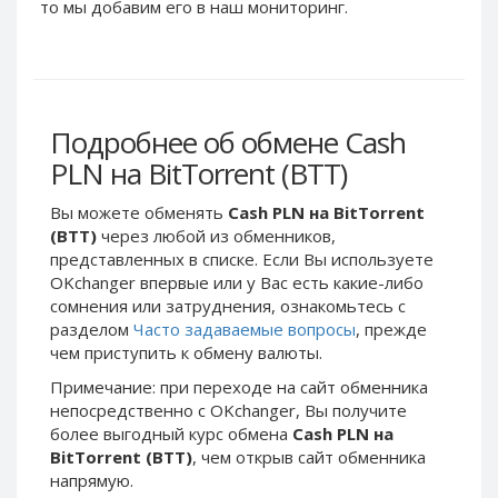
Webmoney WMG
Webmoney WMG
то мы добавим его в наш мониторинг.
Webmoney WMX
Webmoney WMX
Webmoney WMB
Webmoney WMB
Skril USD
Skril USD
Подробнее об обмене Cash
Skril EUR
Skril EUR
PLN на BitTorrent (BTT)
Skril INR
Skril INR
Skril PLN
Skril PLN
Вы можете обменять
Cash PLN на BitTorrent
Skril GBP
Skril GBP
(BTT)
через любой из обменников,
представленных в списке. Если Вы используете
Skril AUD
Skril AUD
OKchanger впервые или у Вас есть какие-либо
Skril NOK
Skril NOK
сомнения или затруднения, ознакомьтесь с
Skril SEK
Skril SEK
разделом
Часто задаваемые вопросы
, прежде
чем приступить к обмену валюты.
Paxum USD
Paxum USD
Примечание: при переходе на сайт обменника
Paxum EUR
Paxum EUR
непосредственно c OKchanger, Вы получите
Epay USD
Epay USD
более выгодный курс обмена
Cash PLN на
BitTorrent (BTT)
, чем открыв сайт обменника
Epay EUR
Epay EUR
напрямую.
Phone Balance RUB
Phone Balance RUB