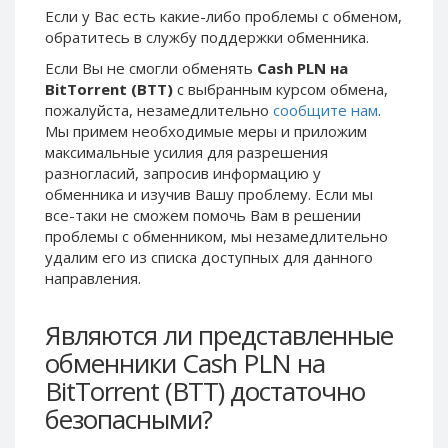
Если у Вас есть какие-либо проблемы с обменом,
Phone Balance UAH
Phone Balance UAH
обратитесь в службу поддержки обменника.
Phone Balance AMD
Phone Balance AMD
Если Вы не смогли обменять
Cash PLN на
Neteller USD
Neteller USD
BitTorrent (BTT)
с выбранным курсом обмена,
пожалуйста, незамедлительно
сообщите нам
.
Neteller EUR
Neteller EUR
Мы примем необходимые меры и приложим
Neteller INR
Neteller INR
максимальные усилия для разрешения
Neteller PLN
Neteller PLN
разногласий, запросив информацию у
обменника и изучив Вашу проблему. Если мы
Neteller GBP
Neteller GBP
все-таки не сможем помочь Вам в решении
Neteller NOK
Neteller NOK
проблемы c обменником, мы незамедлительно
удалим его из списка доступных для данного
Neteller SEK
Neteller SEK
направления.
PaySera USD
PaySera USD
PaySera EUR
PaySera EUR
Являются ли представленные
PaySera PLN
PaySera PLN
обменники Cash PLN на
AliPay CNY
AliPay CNY
BitTorrent (BTT) достаточно
UnionPay CNY
UnionPay CNY
безопасными?
Paymer USD
Paymer USD