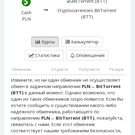
PayPal DKK
PayPal DKK
Cryptocurrencies BitTorrent
PayPal HKD
PayPal HKD
Cash
(BTT)
PLN
PayPal JPY
PayPal JPY
PayPal NZD
PayPal NZD
PayPal NOK
PayPal NOK
Курсы
Калькулятор
PayPal PLN
PayPal PLN
Статистика
Оповещения
PayPal SGD
PayPal SGD
PayPal SEK
PayPal SEK
Обменник
Отдаете
Получаете
Резерв
PayPal CHF
PayPal CHF
Извините, но ни один обменник не осуществляет
PayPal MYR
PayPal MYR
обмен в заданном направлении
PLN
→
BitTorrent
Webmoney WMZ
Webmoney WMZ
(BTT)
в данный момент. Однако возможно, что
один из таких обменников скоро появится. Если Вы
Webmoney WMR
Webmoney WMR
хотите сообщить о существовании какого-либо
Webmoney WME
Webmoney WME
надежного обменника, работающего по
направлению
PLN
→
BitTorrent (BTT)
, пожалуйста,
Webmoney WMU
Webmoney WMU
свяжитесь с нами. Если этот обменник
Webmoney WMK
Webmoney WMK
соответствует нашим требованиям безопасности,