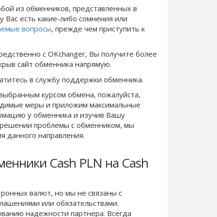
бой из обменников, представленных в
у Вас есть какие-либо сомнения или
аемые вопросы
, прежде чем приступить к
редственно c OKchanger, Вы получите более
ткрыв сайт обменника напрямую.
ратитесь в службу поддержки обменника.
выбранным курсом обмена, пожалуйста,
одимые меры и приложим максимальные
рмацию у обменника и изучив Вашу
в решении проблемы c обменником, мы
ля данного направления.
менники Cash PLN на Cash
ронных валют, но мы не связаны c
лашениями или обязательствами.
ванию надежности партнера. Всегда