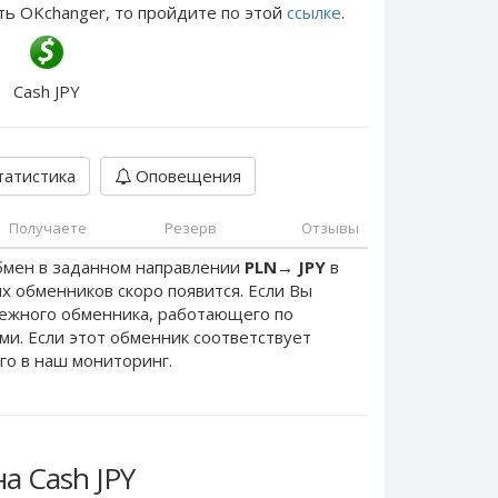
ть OKchanger, то пройдите по этой
ссылке
.
Cash JPY
атистика
Оповещения
Получаете
Резерв
Отзывы
бмен в заданном направлении
PLN
→
JPY
в
х обменников скоро появится. Если Вы
дежного обменника, работающего по
ами. Если этот обменник соответствует
го в наш мониторинг.
а Cash JPY