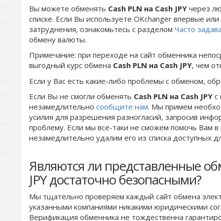
Вы можете обменять
Cash PLN на Cash JPY
через лю
списке. Если Вы используете OKchanger впервые или 
затруднения, ознакомьтесь с разделом
Часто задав
обмену валюты.
Примечание: при переходе на сайт обменника непос
выгодный курс обмена
Cash PLN на Cash JPY
, чем о
Если у Вас есть какие-либо проблемы с обменом, об
Если Вы не смогли обменять
Cash PLN на Cash JPY
с 
незамедлительно
сообщите нам
. Мы примем необх
усилия для разрешения разногласий, запросив инфо
проблему. Если мы все-таки не сможем помочь Вам 
незамедлительно удалим его из списка доступных д
Являются ли представленные об
JPY достаточно безопасными?
Мы тщательно проверяем каждый сайт обмена элект
указанными компаниями никакими юридическими сог
Верификация обменника не тождественна гарантиро