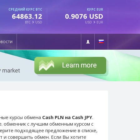
СРЕДНИЙ КУРС BTC
КУРС EUR
64863.12
0.9076 USD
BTC
USD
USD
EUR
ОВОСТИ
ьные курсы обмена
Cash PLN на Cash JPY
.
е. обменник с лучшим обменным курсом с
берите подходящее предложение в списке,
т и совершить обмен. Если Вы хотите