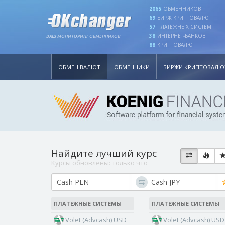
2065
ОБМЕННИКОВ
69
БИРЖ КРИПТОВАЛЮТ
57
ПЛАТЕЖНЫХ СИСТЕМ
38
ИНТЕРНЕТ-БАНКОВ
ВАШ МОНИТОРИНГ ОБМЕННИКОВ
88
КРИПТОВАЛЮТ
ОБМЕН ВАЛЮТ
ОБМЕННИКИ
БИРЖИ КРИПТОВАЛЮ
Найдите лучший курс
Курсы обновлены:
только что
ПЛАТЕЖНЫЕ СИСТЕМЫ
ПЛАТЕЖНЫЕ СИСТЕМЫ
Volet (Advcash) USD
Volet (Advcash) USD