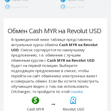
Payeer EUR
Payeer EUR
Payeer RUB
Payeer RUB
Payeer Bitcoin (BTC)
Payeer Bitcoin (BTC)
Обмен Cash MYR на Revolut USD
Payeer Tether ERC20
Payeer Tether ERC20
(USDT)
(USDT)
В приведенной ниже таблице представлены
Payeer UAH
Payeer UAH
актуальные курсы обмена
Cash MYR на Revolut
ЮMoney RUB
ЮMoney RUB
USD
. Список сортируется по наилучшему
предложению, т.е. обменник с лучшим
ЮMoney KZT
ЮMoney KZT
обменным курсом с
Cash MYR на Revolut USD
PayPal USD
PayPal USD
будет на первой позиции. Выберите
PayPal EUR
PayPal EUR
подходящее предложение в списке, чтобы
перейти на сайт обменника электронных валют
PayPal GBP
PayPal GBP
и совершить обмен. Если Вы хотите посмотреть
PayPal CAD
PayPal CAD
обучающее видео о том, как использовать
OKchanger, то пройдите по этой
ссылке
.
PayPal AUD
PayPal AUD
PayPal RUB
PayPal RUB
PayPal CZK
PayPal CZK
Cash MYR
Revolut USD