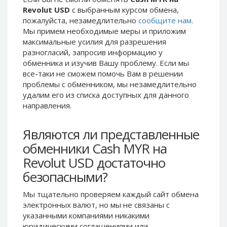
Revolut USD
с выбранным курсом обмена,
Phone Balance UAH
Phone Balance UAH
пожалуйста, незамедлительно
сообщите нам
.
Phone Balance AMD
Phone Balance AMD
Мы примем необходимые меры и приложим
Neteller USD
Neteller USD
максимальные усилия для разрешения
разногласий, запросив информацию у
Neteller EUR
Neteller EUR
обменника и изучив Вашу проблему. Если мы
Neteller INR
Neteller INR
все-таки не сможем помочь Вам в решении
проблемы c обменником, мы незамедлительно
Neteller PLN
Neteller PLN
удалим его из списка доступных для данного
Neteller GBP
Neteller GBP
направления.
Neteller NOK
Neteller NOK
Являются ли представленные
Neteller SEK
Neteller SEK
обменники Cash MYR на
PaySera USD
PaySera USD
Revolut USD достаточно
PaySera EUR
PaySera EUR
безопасными?
PaySera PLN
PaySera PLN
AliPay CNY
AliPay CNY
Мы тщательно проверяем каждый сайт обмена
электронных валют, но мы не связаны c
UnionPay CNY
UnionPay CNY
указанными компаниями никакими
Paymer USD
Paymer USD
юридическими соглашениями или