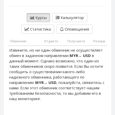
PayPal DKK
PayPal DKK
PayPal HKD
PayPal HKD
Курсы
Калькулятор
PayPal JPY
PayPal JPY
PayPal NZD
PayPal NZD
Статистика
Оповещения
PayPal NOK
PayPal NOK
PayPal PLN
PayPal PLN
Обменник
Отдаете
Получаете
Резерв
PayPal SGD
PayPal SGD
Извините, но ни один обменник не осуществляет
обмен в заданном направлении
MYR
→
USD
в
PayPal SEK
PayPal SEK
данный момент. Однако возможно, что один из
PayPal CHF
PayPal CHF
таких обменников скоро появится. Если Вы хотите
PayPal MYR
PayPal MYR
сообщить о существовании какого-либо
надежного обменника, работающего по
Webmoney WMZ
Webmoney WMZ
направлению
MYR
→
USD
, пожалуйста, свяжитесь с
Webmoney WMR
Webmoney WMR
нами. Если этот обменник соответствует нашим
требованиям безопасности, то мы добавим его в
Webmoney WME
Webmoney WME
наш мониторинг.
Webmoney WMU
Webmoney WMU
Webmoney WMK
Webmoney WMK