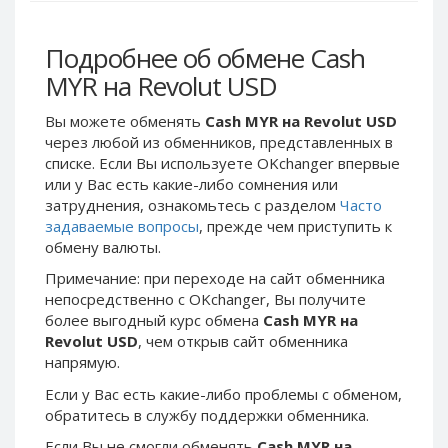
Webmoney WMG
Webmoney WMG
Webmoney WMX
Webmoney WMX
Подробнее об обмене Cash
Webmoney WMB
Webmoney WMB
MYR на Revolut USD
Skril USD
Skril USD
Вы можете обменять
Cash MYR на Revolut USD
Skril EUR
Skril EUR
через любой из обменников, представленных в
Skril INR
Skril INR
списке. Если Вы используете OKchanger впервые
Skril PLN
Skril PLN
или у Вас есть какие-либо сомнения или
затруднения, ознакомьтесь с разделом
Часто
Skril GBP
Skril GBP
задаваемые вопросы
, прежде чем приступить к
Skril AUD
Skril AUD
обмену валюты.
Skril NOK
Skril NOK
Примечание: при переходе на сайт обменника
Skril SEK
Skril SEK
непосредственно c OKchanger, Вы получите
более выгодный курс обмена
Cash MYR на
Paxum USD
Paxum USD
Revolut USD
, чем открыв сайт обменника
Paxum EUR
Paxum EUR
напрямую.
Epay USD
Epay USD
Если у Вас есть какие-либо проблемы с обменом,
Epay EUR
Epay EUR
обратитесь в службу поддержки обменника.
Phone Balance RUB
Phone Balance RUB
Если Вы не смогли обменять
Cash MYR на