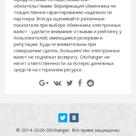
Paymer RUB
Paymer RUB
обязательствами. Верификация обменника не
тождественна гарантированию надежности
Paymer UAH
Paymer UAH
партнера. Всегда оценивайте различные
Capitalist USD
Capitalist USD
показатели при выборе обменника электронных
валют - уделите внимание отзывам и рейтингу у
Capitalist RUB
Capitalist RUB
пользователей, имеющимся резервам и
Capitalist EUR
Capitalist EUR
репутации. Будьте внимательны при
Payoneer USD
Payoneer USD
совершении сделок, большинство электронных
валют не подлежат возврату. OKchanger не
Payoneer EUR
Payoneer EUR
несет ответственности за потерю денежных
Revolut Binance USD
Revolut Binance USD
средств на стороннем ресурсе.
(BUSD)
(BUSD)
Revolut USD
Revolut USD
Revolut EUR
Revolut EUR
Revolut GBP
Revolut GBP
Global24 UAH
Global24 UAH
Piastrix RUB
Piastrix RUB
Piastrix USD
Piastrix USD
© 2014-2026 OKchanger. Все права защищены.
Piastrix EUR
Piastrix EUR