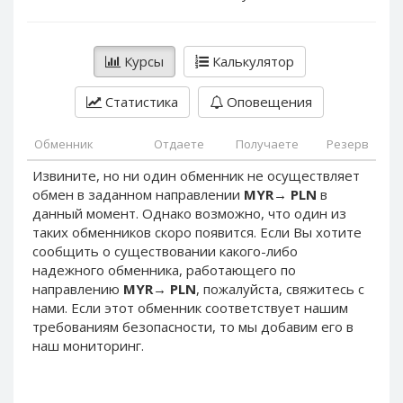
PayPal DKK
PayPal DKK
PayPal HKD
PayPal HKD
Курсы
Калькулятор
PayPal JPY
PayPal JPY
PayPal NZD
PayPal NZD
Статистика
Оповещения
PayPal NOK
PayPal NOK
PayPal PLN
PayPal PLN
Обменник
Отдаете
Получаете
Резерв
PayPal SGD
PayPal SGD
Извините, но ни один обменник не осуществляет
обмен в заданном направлении
MYR
→
PLN
в
PayPal SEK
PayPal SEK
данный момент. Однако возможно, что один из
PayPal CHF
PayPal CHF
таких обменников скоро появится. Если Вы хотите
PayPal MYR
PayPal MYR
сообщить о существовании какого-либо
надежного обменника, работающего по
Webmoney WMZ
Webmoney WMZ
направлению
MYR
→
PLN
, пожалуйста, свяжитесь с
Webmoney WMR
Webmoney WMR
нами. Если этот обменник соответствует нашим
требованиям безопасности, то мы добавим его в
Webmoney WME
Webmoney WME
наш мониторинг.
Webmoney WMU
Webmoney WMU
Webmoney WMK
Webmoney WMK