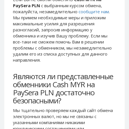
PaySera PLN
с выбранным курсом обмена,
Phone Balance UAH
Phone Balance UAH
пожалуйста, незамедлительно
сообщите нам
.
Phone Balance AMD
Phone Balance AMD
Мы примем необходимые меры и приложим
Neteller USD
Neteller USD
максимальные усилия для разрешения
разногласий, запросив информацию у
Neteller EUR
Neteller EUR
обменника и изучив Вашу проблему. Если мы
Neteller INR
Neteller INR
все-таки не сможем помочь Вам в решении
проблемы c обменником, мы незамедлительно
Neteller PLN
Neteller PLN
удалим его из списка доступных для данного
Neteller GBP
Neteller GBP
направления.
Neteller NOK
Neteller NOK
Являются ли представленные
Neteller SEK
Neteller SEK
обменники Cash MYR на
PaySera USD
PaySera USD
PaySera PLN достаточно
PaySera EUR
PaySera EUR
безопасными?
PaySera PLN
PaySera PLN
AliPay CNY
AliPay CNY
Мы тщательно проверяем каждый сайт обмена
электронных валют, но мы не связаны c
UnionPay CNY
UnionPay CNY
указанными компаниями никакими
Paymer USD
Paymer USD
юридическими соглашениями или