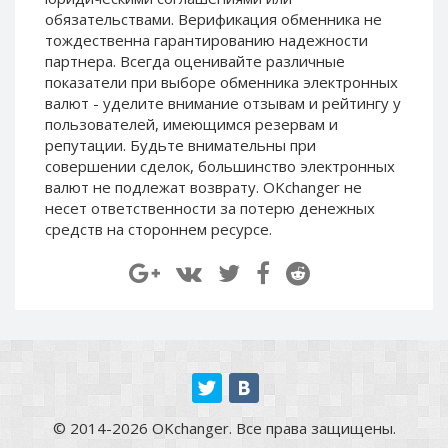
Paymer RUB
Paymer RUB
обязательствами. Верификация обменника не
тождественна гарантированию надежности
Paymer UAH
Paymer UAH
партнера. Всегда оценивайте различные
Capitalist USD
Capitalist USD
показатели при выборе обменника электронных
валют - уделите внимание отзывам и рейтингу у
Capitalist RUB
Capitalist RUB
пользователей, имеющимся резервам и
Capitalist EUR
Capitalist EUR
репутации. Будьте внимательны при
Payoneer USD
Payoneer USD
совершении сделок, большинство электронных
валют не подлежат возврату. OKchanger не
Payoneer EUR
Payoneer EUR
несет ответственности за потерю денежных
Revolut Binance USD
Revolut Binance USD
средств на стороннем ресурсе.
(BUSD)
(BUSD)
Revolut USD
Revolut USD
Revolut EUR
Revolut EUR
Revolut GBP
Revolut GBP
Global24 UAH
Global24 UAH
Piastrix RUB
Piastrix RUB
Piastrix USD
Piastrix USD
© 2014-2026 OKchanger. Все права защищены.
Piastrix EUR
Piastrix EUR