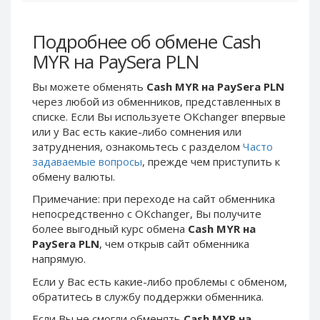
Webmoney WMG
Webmoney WMG
Webmoney WMX
Webmoney WMX
Подробнее об обмене Cash
Webmoney WMB
Webmoney WMB
MYR на PaySera PLN
Skril USD
Skril USD
Вы можете обменять
Cash MYR на PaySera PLN
Skril EUR
Skril EUR
через любой из обменников, представленных в
Skril INR
Skril INR
списке. Если Вы используете OKchanger впервые
Skril PLN
Skril PLN
или у Вас есть какие-либо сомнения или
затруднения, ознакомьтесь с разделом
Часто
Skril GBP
Skril GBP
задаваемые вопросы
, прежде чем приступить к
Skril AUD
Skril AUD
обмену валюты.
Skril NOK
Skril NOK
Примечание: при переходе на сайт обменника
Skril SEK
Skril SEK
непосредственно c OKchanger, Вы получите
более выгодный курс обмена
Cash MYR на
Paxum USD
Paxum USD
PaySera PLN
, чем открыв сайт обменника
Paxum EUR
Paxum EUR
напрямую.
Epay USD
Epay USD
Если у Вас есть какие-либо проблемы с обменом,
Epay EUR
Epay EUR
обратитесь в службу поддержки обменника.
Phone Balance RUB
Phone Balance RUB
Если Вы не смогли обменять
Cash MYR на