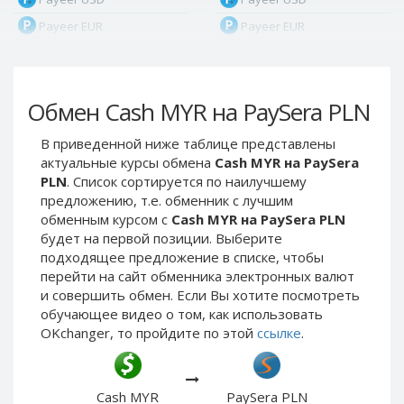
Payeer EUR
Payeer EUR
Payeer RUB
Payeer RUB
Payeer Bitcoin (BTC)
Payeer Bitcoin (BTC)
Обмен Cash MYR на PaySera PLN
Payeer Tether ERC20
Payeer Tether ERC20
(USDT)
(USDT)
В приведенной ниже таблице представлены
Payeer UAH
Payeer UAH
актуальные курсы обмена
Cash MYR на PaySera
ЮMoney RUB
ЮMoney RUB
PLN
. Список сортируется по наилучшему
предложению, т.е. обменник с лучшим
ЮMoney KZT
ЮMoney KZT
обменным курсом с
Cash MYR на PaySera PLN
PayPal USD
PayPal USD
будет на первой позиции. Выберите
PayPal EUR
PayPal EUR
подходящее предложение в списке, чтобы
перейти на сайт обменника электронных валют
PayPal GBP
PayPal GBP
и совершить обмен. Если Вы хотите посмотреть
PayPal CAD
PayPal CAD
обучающее видео о том, как использовать
OKchanger, то пройдите по этой
ссылке
.
PayPal AUD
PayPal AUD
PayPal RUB
PayPal RUB
PayPal CZK
PayPal CZK
Cash MYR
PaySera PLN