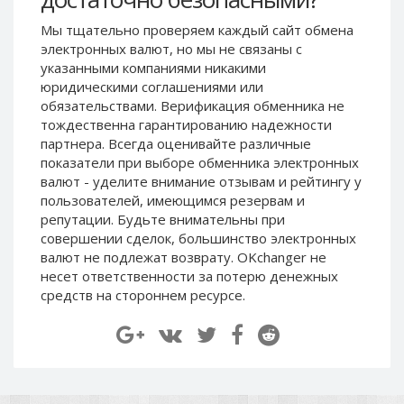
Paymer RUB
Paymer RUB
Мы тщательно проверяем каждый сайт обмена
Paymer UAH
Paymer UAH
электронных валют, но мы не связаны c
указанными компаниями никакими
Capitalist USD
Capitalist USD
юридическими соглашениями или
Capitalist RUB
Capitalist RUB
обязательствами. Верификация обменника не
Capitalist EUR
Capitalist EUR
тождественна гарантированию надежности
партнера. Всегда оценивайте различные
Payoneer USD
Payoneer USD
показатели при выборе обменника электронных
Payoneer EUR
Payoneer EUR
валют - уделите внимание отзывам и рейтингу у
пользователей, имеющимся резервам и
Revolut Binance USD
Revolut Binance USD
репутации. Будьте внимательны при
(BUSD)
(BUSD)
совершении сделок, большинство электронных
Revolut USD
Revolut USD
валют не подлежат возврату. OKchanger не
Revolut EUR
Revolut EUR
несет ответственности за потерю денежных
средств на стороннем ресурсе.
Revolut GBP
Revolut GBP
Global24 UAH
Global24 UAH
Piastrix RUB
Piastrix RUB
Piastrix USD
Piastrix USD
Piastrix EUR
Piastrix EUR