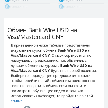
Payeer EUR
Payeer EUR
Payeer RUB
Payeer RUB
Payeer Bitcoin (BTC)
Payeer Bitcoin (BTC)
Обмен Bank Wire USD на
Payeer Tether ERC20
Payeer Tether ERC20
(USDT)
(USDT)
Visa/Mastercard CNY
Payeer UAH
Payeer UAH
В приведенной ниже таблице представлены
ЮMoney RUB
ЮMoney RUB
актуальные курсы обмена
Bank Wire USD на
ЮMoney KZT
ЮMoney KZT
Visa/Mastercard CNY
. Список сортируется по
наилучшему предложению, т.е. обменник с
PayPal USD
PayPal USD
лучшим обменным курсом с
Bank Wire USD на
PayPal EUR
PayPal EUR
Visa/Mastercard CNY
будет на первой позиции.
PayPal GBP
PayPal GBP
Выберите подходящее предложение в списке,
чтобы перейти на сайт обменника электронных
PayPal CAD
PayPal CAD
валют и совершить обмен. Если Вы хотите
PayPal AUD
PayPal AUD
посмотреть обучающее видео о том, как
использовать OKchanger, то пройдите по этой
PayPal RUB
PayPal RUB
ссылке
.
PayPal CZK
PayPal CZK