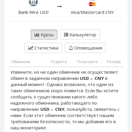
PayPal DKK
PayPal DKK
PayPal HKD
PayPal HKD
Bank Wire USD
Visa/Mastercard CNY
PayPal JPY
PayPal JPY
PayPal NZD
PayPal NZD
Курсы
Калькулятор
PayPal NOK
PayPal NOK
PayPal PLN
PayPal PLN
Статистика
Оповещения
PayPal SGD
PayPal SGD
Обменник
Отдаете
Получаете
Резерв
PayPal SEK
PayPal SEK
Извините, но ни один обменник не осуществляет
PayPal CHF
PayPal CHF
обмен в заданном направлении
USD
→
CNY
в
PayPal MYR
PayPal MYR
данный момент. Однако возможно, что один из
Webmoney WMZ
Webmoney WMZ
таких обменников скоро появится. Если Вы хотите
сообщить о существовании какого-либо
Webmoney WMR
Webmoney WMR
надежного обменника, работающего по
Webmoney WME
Webmoney WME
направлению
USD
→
CNY
, пожалуйста, свяжитесь с
нами. Если этот обменник соответствует нашим
Webmoney WMU
Webmoney WMU
требованиям безопасности, то мы добавим его в
Webmoney WMK
Webmoney WMK
наш мониторинг.