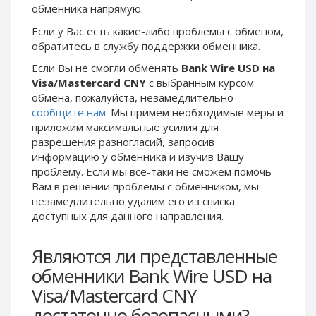
обменника напрямую.
Phone Balance UAH
Phone Balance UAH
Если у Вас есть какие-либо проблемы с обменом,
Phone Balance AMD
Phone Balance AMD
обратитесь в службу поддержки обменника.
Neteller USD
Neteller USD
Если Вы не смогли обменять
Bank Wire USD на
Neteller EUR
Neteller EUR
Visa/Mastercard CNY
с выбранным курсом
обмена, пожалуйста, незамедлительно
Neteller INR
Neteller INR
сообщите нам
. Мы примем необходимые меры и
Neteller PLN
Neteller PLN
приложим максимальные усилия для
Neteller GBP
Neteller GBP
разрешения разногласий, запросив
информацию у обменника и изучив Вашу
Neteller NOK
Neteller NOK
проблему. Если мы все-таки не сможем помочь
Neteller SEK
Neteller SEK
Вам в решении проблемы c обменником, мы
незамедлительно удалим его из списка
PaySera USD
PaySera USD
доступных для данного направления.
PaySera EUR
PaySera EUR
PaySera PLN
PaySera PLN
Являются ли представленные
AliPay CNY
AliPay CNY
обменники Bank Wire USD на
UnionPay CNY
UnionPay CNY
Visa/Mastercard CNY
Paymer USD
Paymer USD
достаточно безопасными?