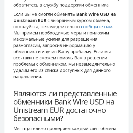
обратитесь в службу поддержки обменника.
Phone Balance UAH
Phone Balance UAH
Если Вы не смогли обменять
Bank Wire USD на
Phone Balance AMD
Phone Balance AMD
Unistream EUR
с выбранным курсом обмена,
Neteller USD
Neteller USD
пожалуйста, незамедлительно
сообщите нам
.
Мы примем необходимые меры и приложим
Neteller EUR
Neteller EUR
максимальные усилия для разрешения
Neteller INR
Neteller INR
разногласий, запросив информацию у
Neteller PLN
Neteller PLN
обменника и изучив Вашу проблему. Если мы
все-таки не сможем помочь Вам в решении
Neteller GBP
Neteller GBP
проблемы c обменником, мы незамедлительно
Neteller NOK
Neteller NOK
удалим его из списка доступных для данного
направления.
Neteller SEK
Neteller SEK
PaySera USD
PaySera USD
Являются ли представленные
PaySera EUR
PaySera EUR
обменники Bank Wire USD на
PaySera PLN
PaySera PLN
Unistream EUR достаточно
AliPay CNY
AliPay CNY
безопасными?
UnionPay CNY
UnionPay CNY
Мы тщательно проверяем каждый сайт обмена
Paymer USD
Paymer USD