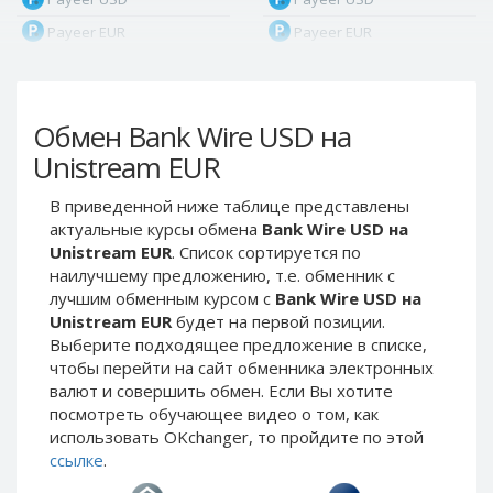
Payeer EUR
Payeer EUR
Payeer RUB
Payeer RUB
Payeer Bitcoin (BTC)
Payeer Bitcoin (BTC)
Обмен Bank Wire USD на
Payeer Tether ERC20
Payeer Tether ERC20
(USDT)
(USDT)
Unistream EUR
Payeer UAH
Payeer UAH
В приведенной ниже таблице представлены
ЮMoney RUB
ЮMoney RUB
актуальные курсы обмена
Bank Wire USD на
ЮMoney KZT
ЮMoney KZT
Unistream EUR
. Список сортируется по
наилучшему предложению, т.е. обменник с
PayPal USD
PayPal USD
лучшим обменным курсом с
Bank Wire USD на
PayPal EUR
PayPal EUR
Unistream EUR
будет на первой позиции.
PayPal GBP
PayPal GBP
Выберите подходящее предложение в списке,
чтобы перейти на сайт обменника электронных
PayPal CAD
PayPal CAD
валют и совершить обмен. Если Вы хотите
PayPal AUD
PayPal AUD
посмотреть обучающее видео о том, как
использовать OKchanger, то пройдите по этой
PayPal RUB
PayPal RUB
ссылке
.
PayPal CZK
PayPal CZK