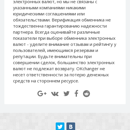
электронных валют, но мы не связаны c
Paymer RUB
Paymer RUB
указанными компаниями никакими
Paymer UAH
Paymer UAH
юридическими соглашениями или
обязательствами. Верификация обменника не
Capitalist USD
Capitalist USD
тождественна гарантированию надежности
Capitalist RUB
Capitalist RUB
партнера. Всегда оценивайте различные
показатели при выборе обменника электронных
Capitalist EUR
Capitalist EUR
валют - уделите внимание отзывам и рейтингу у
Payoneer USD
Payoneer USD
пользователей, имеющимся резервам и
Payoneer EUR
Payoneer EUR
репутации. Будьте внимательны при
совершении сделок, большинство электронных
Revolut Binance USD
Revolut Binance USD
валют не подлежат возврату. OKchanger не
(BUSD)
(BUSD)
несет ответственности за потерю денежных
Revolut USD
Revolut USD
средств на стороннем ресурсе.
Revolut EUR
Revolut EUR
Revolut GBP
Revolut GBP
Global24 UAH
Global24 UAH
Piastrix RUB
Piastrix RUB
Piastrix USD
Piastrix USD
Piastrix EUR
Piastrix EUR