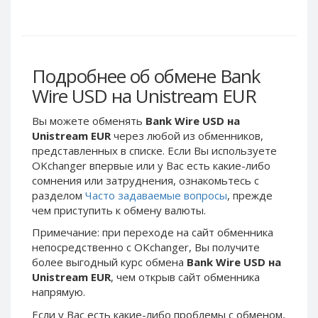
Webmoney WMG
Webmoney WMG
Webmoney WMX
Webmoney WMX
Webmoney WMB
Webmoney WMB
Skril USD
Skril USD
Подробнее об обмене Bank
Skril EUR
Skril EUR
Wire USD на Unistream EUR
Skril INR
Skril INR
Вы можете обменять
Bank Wire USD на
Skril PLN
Skril PLN
Unistream EUR
через любой из обменников,
Skril GBP
Skril GBP
представленных в списке. Если Вы используете
OKchanger впервые или у Вас есть какие-либо
Skril AUD
Skril AUD
сомнения или затруднения, ознакомьтесь с
Skril NOK
Skril NOK
разделом
Часто задаваемые вопросы
, прежде
Skril SEK
Skril SEK
чем приступить к обмену валюты.
Paxum USD
Paxum USD
Примечание: при переходе на сайт обменника
непосредственно c OKchanger, Вы получите
Paxum EUR
Paxum EUR
более выгодный курс обмена
Bank Wire USD на
Epay USD
Epay USD
Unistream EUR
, чем открыв сайт обменника
напрямую.
Epay EUR
Epay EUR
Phone Balance RUB
Phone Balance RUB
Если у Вас есть какие-либо проблемы с обменом,