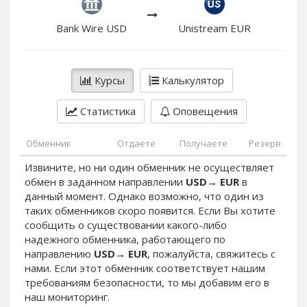
PayPal DKK
PayPal DKK
PayPal HKD
PayPal HKD
Bank Wire USD
Unistream EUR
PayPal JPY
PayPal JPY
PayPal NZD
PayPal NZD
Курсы
Калькулятор
PayPal NOK
PayPal NOK
PayPal PLN
PayPal PLN
Статистика
Оповещения
PayPal SGD
PayPal SGD
Обменник
Отдаете
Получаете
Резерв
PayPal SEK
PayPal SEK
Извините, но ни один обменник не осуществляет
PayPal CHF
PayPal CHF
обмен в заданном направлении
USD
→
EUR
в
PayPal MYR
PayPal MYR
данный момент. Однако возможно, что один из
Webmoney WMZ
Webmoney WMZ
таких обменников скоро появится. Если Вы хотите
сообщить о существовании какого-либо
Webmoney WMR
Webmoney WMR
надежного обменника, работающего по
Webmoney WME
Webmoney WME
направлению
USD
→
EUR
, пожалуйста, свяжитесь с
нами. Если этот обменник соответствует нашим
Webmoney WMU
Webmoney WMU
требованиям безопасности, то мы добавим его в
Webmoney WMK
Webmoney WMK
наш мониторинг.