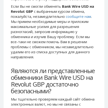
Phone Balance UAH
Phone Balance UAH
Если Вы не смогли обменять
Bank Wire USD на
Revolut GBP
с выбранным курсом обмена,
Phone Balance AMD
Phone Balance AMD
пожалуйста, незамедлительно
сообщите нам
.
Neteller USD
Neteller USD
Мы примем необходимые меры и приложим
максимальные усилия для разрешения
Neteller EUR
Neteller EUR
разногласий, запросив информацию у
Neteller INR
Neteller INR
обменника и изучив Вашу проблему. Если мы
Neteller PLN
Neteller PLN
все-таки не сможем помочь Вам в решении
проблемы c обменником, мы незамедлительно
Neteller GBP
Neteller GBP
удалим его из списка доступных для данного
Neteller NOK
Neteller NOK
направления.
Neteller SEK
Neteller SEK
Являются ли представленные
PaySera USD
PaySera USD
обменники Bank Wire USD на
PaySera EUR
PaySera EUR
Revolut GBP достаточно
PaySera PLN
PaySera PLN
безопасными?
AliPay CNY
AliPay CNY
UnionPay CNY
UnionPay CNY
Мы тщательно проверяем каждый сайт обмена
электронных валют, но мы не связаны c
Paymer USD
Paymer USD