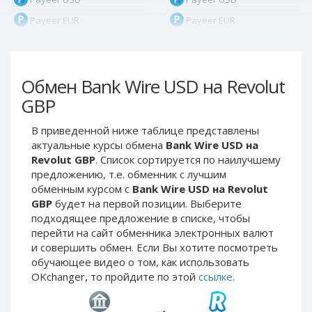
Payeer EUR
Payeer EUR
Payeer RUB
Payeer RUB
Payeer Bitcoin (BTC)
Payeer Bitcoin (BTC)
Обмен Bank Wire USD на Revolut
Payeer Tether ERC20
Payeer Tether ERC20
(USDT)
(USDT)
GBP
Payeer UAH
Payeer UAH
В приведенной ниже таблице представлены
ЮMoney RUB
ЮMoney RUB
актуальные курсы обмена
Bank Wire USD на
ЮMoney KZT
ЮMoney KZT
Revolut GBP
. Список сортируется по наилучшему
предложению, т.е. обменник с лучшим
PayPal USD
PayPal USD
обменным курсом с
Bank Wire USD на Revolut
PayPal EUR
PayPal EUR
GBP
будет на первой позиции. Выберите
PayPal GBP
PayPal GBP
подходящее предложение в списке, чтобы
перейти на сайт обменника электронных валют
PayPal CAD
PayPal CAD
и совершить обмен. Если Вы хотите посмотреть
PayPal AUD
PayPal AUD
обучающее видео о том, как использовать
OKchanger, то пройдите по этой
ссылке
.
PayPal RUB
PayPal RUB
PayPal CZK
PayPal CZK