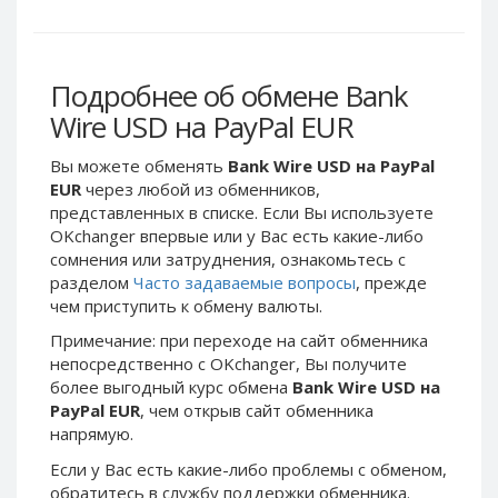
Webmoney WMG
Webmoney WMG
Webmoney WMX
Webmoney WMX
Webmoney WMB
Webmoney WMB
Подробнее об обмене Bank
Skril USD
Skril USD
Wire USD на PayPal EUR
Skril EUR
Skril EUR
Вы можете обменять
Bank Wire USD на PayPal
Skril INR
Skril INR
EUR
через любой из обменников,
Skril PLN
Skril PLN
представленных в списке. Если Вы используете
Skril GBP
Skril GBP
OKchanger впервые или у Вас есть какие-либо
сомнения или затруднения, ознакомьтесь с
Skril AUD
Skril AUD
разделом
Часто задаваемые вопросы
, прежде
Skril NOK
Skril NOK
чем приступить к обмену валюты.
Skril SEK
Skril SEK
Примечание: при переходе на сайт обменника
Paxum USD
Paxum USD
непосредственно c OKchanger, Вы получите
более выгодный курс обмена
Bank Wire USD на
Paxum EUR
Paxum EUR
PayPal EUR
, чем открыв сайт обменника
Epay USD
Epay USD
напрямую.
Epay EUR
Epay EUR
Если у Вас есть какие-либо проблемы с обменом,
Phone Balance RUB
Phone Balance RUB
обратитесь в службу поддержки обменника.