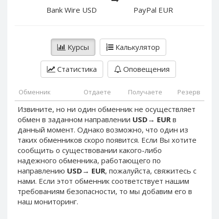
PayPal DKK
PayPal DKK
Bank Wire USD
PayPal EUR
PayPal HKD
PayPal HKD
PayPal JPY
PayPal JPY
Курсы
Калькулятор
PayPal NZD
PayPal NZD
PayPal NOK
PayPal NOK
Статистика
Оповещения
PayPal PLN
PayPal PLN
PayPal SGD
PayPal SGD
Обменник
Отдаете
Получаете
Резерв
PayPal SEK
PayPal SEK
Извините, но ни один обменник не осуществляет
обмен в заданном направлении
USD
→
EUR
в
PayPal CHF
PayPal CHF
данный момент. Однако возможно, что один из
PayPal MYR
PayPal MYR
таких обменников скоро появится. Если Вы хотите
Webmoney WMZ
Webmoney WMZ
сообщить о существовании какого-либо
надежного обменника, работающего по
Webmoney WMR
Webmoney WMR
направлению
USD
→
EUR
, пожалуйста, свяжитесь с
Webmoney WME
Webmoney WME
нами. Если этот обменник соответствует нашим
требованиям безопасности, то мы добавим его в
Webmoney WMU
Webmoney WMU
наш мониторинг.
Webmoney WMK
Webmoney WMK