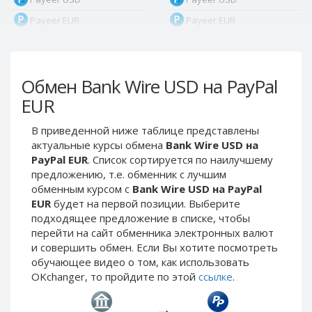
Payeer EUR
Payeer EUR
Payeer RUB
Payeer RUB
Payeer Bitcoin (BTC)
Payeer Bitcoin (BTC)
Обмен Bank Wire USD на PayPal
Payeer Tether ERC20
Payeer Tether ERC20
(USDT)
(USDT)
EUR
Payeer UAH
Payeer UAH
В приведенной ниже таблице представлены
ЮMoney RUB
ЮMoney RUB
актуальные курсы обмена
Bank Wire USD на
ЮMoney KZT
ЮMoney KZT
PayPal EUR
. Список сортируется по наилучшему
предложению, т.е. обменник с лучшим
PayPal USD
PayPal USD
обменным курсом с
Bank Wire USD на PayPal
PayPal EUR
PayPal EUR
EUR
будет на первой позиции. Выберите
PayPal GBP
PayPal GBP
подходящее предложение в списке, чтобы
перейти на сайт обменника электронных валют
PayPal CAD
PayPal CAD
и совершить обмен. Если Вы хотите посмотреть
PayPal AUD
PayPal AUD
обучающее видео о том, как использовать
OKchanger, то пройдите по этой
ссылке
.
PayPal RUB
PayPal RUB
PayPal CZK
PayPal CZK