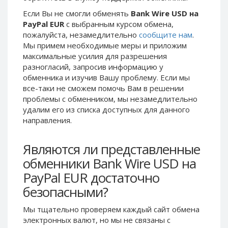
Phone Balance UAH
Phone Balance UAH
Если Вы не смогли обменять
Bank Wire USD на
PayPal EUR
с выбранным курсом обмена,
Phone Balance AMD
Phone Balance AMD
пожалуйста, незамедлительно
сообщите нам
.
Neteller USD
Neteller USD
Мы примем необходимые меры и приложим
максимальные усилия для разрешения
Neteller EUR
Neteller EUR
разногласий, запросив информацию у
Neteller INR
Neteller INR
обменника и изучив Вашу проблему. Если мы
Neteller PLN
Neteller PLN
все-таки не сможем помочь Вам в решении
проблемы c обменником, мы незамедлительно
Neteller GBP
Neteller GBP
удалим его из списка доступных для данного
Neteller NOK
Neteller NOK
направления.
Neteller SEK
Neteller SEK
Являются ли представленные
PaySera USD
PaySera USD
обменники Bank Wire USD на
PaySera EUR
PaySera EUR
PayPal EUR достаточно
PaySera PLN
PaySera PLN
безопасными?
AliPay CNY
AliPay CNY
UnionPay CNY
UnionPay CNY
Мы тщательно проверяем каждый сайт обмена
электронных валют, но мы не связаны c
Paymer USD
Paymer USD