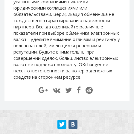
указанными компаниями никакими
Paymer RUB
Paymer RUB
юридическими соглашениями или
Paymer UAH
Paymer UAH
обязательствами. Верификация обменника не
тождественна гарантированию надежности
Capitalist USD
Capitalist USD
партнера. Всегда оценивайте различные
Capitalist RUB
Capitalist RUB
показатели при выборе обменника электронных
валют - уделите внимание отзывам и рейтингу у
Capitalist EUR
Capitalist EUR
пользователей, имеющимся резервам и
Payoneer USD
Payoneer USD
репутации. Будьте внимательны при
Payoneer EUR
Payoneer EUR
совершении сделок, большинство электронных
валют не подлежат возврату. OKchanger не
Revolut Binance USD
Revolut Binance USD
несет ответственности за потерю денежных
(BUSD)
(BUSD)
средств на стороннем ресурсе.
Revolut USD
Revolut USD
Revolut EUR
Revolut EUR
Revolut GBP
Revolut GBP
Global24 UAH
Global24 UAH
Piastrix RUB
Piastrix RUB
Piastrix USD
Piastrix USD
Piastrix EUR
Piastrix EUR