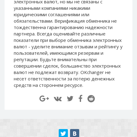
электронных валют, но мы не связаны c
Paymer RUB
Paymer RUB
указанными компаниями никакими
Paymer UAH
Paymer UAH
юридическими соглашениями или
обязательствами. Верификация обменника не
Capitalist USD
Capitalist USD
тождественна гарантированию надежности
Capitalist RUB
Capitalist RUB
партнера. Всегда оценивайте различные
показатели при выборе обменника электронных
Capitalist EUR
Capitalist EUR
валют - уделите внимание отзывам и рейтингу у
Payoneer USD
Payoneer USD
пользователей, имеющимся резервам и
Payoneer EUR
Payoneer EUR
репутации. Будьте внимательны при
совершении сделок, большинство электронных
Revolut Binance USD
Revolut Binance USD
валют не подлежат возврату. OKchanger не
(BUSD)
(BUSD)
несет ответственности за потерю денежных
Revolut USD
Revolut USD
средств на стороннем ресурсе.
Revolut EUR
Revolut EUR
Revolut GBP
Revolut GBP
Global24 UAH
Global24 UAH
Piastrix RUB
Piastrix RUB
Piastrix USD
Piastrix USD
Piastrix EUR
Piastrix EUR