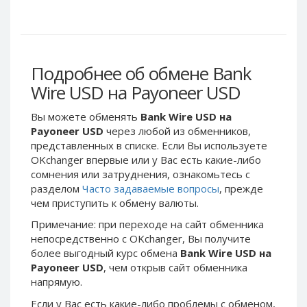
Webmoney WMG
Webmoney WMG
Webmoney WMX
Webmoney WMX
Webmoney WMB
Webmoney WMB
Skril USD
Skril USD
Подробнее об обмене Bank
Skril EUR
Skril EUR
Wire USD на Payoneer USD
Skril INR
Skril INR
Вы можете обменять
Bank Wire USD на
Skril PLN
Skril PLN
Payoneer USD
через любой из обменников,
Skril GBP
Skril GBP
представленных в списке. Если Вы используете
OKchanger впервые или у Вас есть какие-либо
Skril AUD
Skril AUD
сомнения или затруднения, ознакомьтесь с
Skril NOK
Skril NOK
разделом
Часто задаваемые вопросы
, прежде
Skril SEK
Skril SEK
чем приступить к обмену валюты.
Paxum USD
Paxum USD
Примечание: при переходе на сайт обменника
непосредственно c OKchanger, Вы получите
Paxum EUR
Paxum EUR
более выгодный курс обмена
Bank Wire USD на
Epay USD
Epay USD
Payoneer USD
, чем открыв сайт обменника
напрямую.
Epay EUR
Epay EUR
Phone Balance RUB
Phone Balance RUB
Если у Вас есть какие-либо проблемы с обменом,