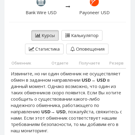
PayPal DKK
PayPal DKK
PayPal HKD
PayPal HKD
Bank Wire USD
Payoneer USD
PayPal JPY
PayPal JPY
PayPal NZD
PayPal NZD
Курсы
Калькулятор
PayPal NOK
PayPal NOK
PayPal PLN
PayPal PLN
Статистика
Оповещения
PayPal SGD
PayPal SGD
Обменник
Отдаете
Получаете
Резерв
PayPal SEK
PayPal SEK
Извините, но ни один обменник не осуществляет
PayPal CHF
PayPal CHF
обмен в заданном направлении
USD
→
USD
в
PayPal MYR
PayPal MYR
данный момент. Однако возможно, что один из
Webmoney WMZ
Webmoney WMZ
таких обменников скоро появится. Если Вы хотите
сообщить о существовании какого-либо
Webmoney WMR
Webmoney WMR
надежного обменника, работающего по
Webmoney WME
Webmoney WME
направлению
USD
→
USD
, пожалуйста, свяжитесь с
нами. Если этот обменник соответствует нашим
Webmoney WMU
Webmoney WMU
требованиям безопасности, то мы добавим его в
Webmoney WMK
Webmoney WMK
наш мониторинг.