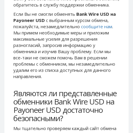
обратитесь в службу поддержки обменника.
Phone Balance UAH
Phone Balance UAH
Если Вы не смогли обменять
Bank Wire USD на
Phone Balance AMD
Phone Balance AMD
Payoneer USD
с выбранным курсом обмена,
Neteller USD
Neteller USD
пожалуйста, незамедлительно
сообщите нам
.
Мы примем необходимые меры и приложим
Neteller EUR
Neteller EUR
максимальные усилия для разрешения
Neteller INR
Neteller INR
разногласий, запросив информацию у
Neteller PLN
Neteller PLN
обменника и изучив Вашу проблему. Если мы
все-таки не сможем помочь Вам в решении
Neteller GBP
Neteller GBP
проблемы c обменником, мы незамедлительно
Neteller NOK
Neteller NOK
удалим его из списка доступных для данного
направления.
Neteller SEK
Neteller SEK
PaySera USD
PaySera USD
Являются ли представленные
PaySera EUR
PaySera EUR
обменники Bank Wire USD на
PaySera PLN
PaySera PLN
Payoneer USD достаточно
AliPay CNY
AliPay CNY
безопасными?
UnionPay CNY
UnionPay CNY
Мы тщательно проверяем каждый сайт обмена
Paymer USD
Paymer USD