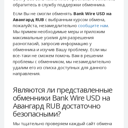
обратитесь в службу поддержки обменника.
Phone Balance UAH
Phone Balance UAH
Если Вы не смогли обменять
Bank Wire USD на
Phone Balance AMD
Phone Balance AMD
Авангард RUB
с выбранным курсом обмена,
Neteller USD
Neteller USD
пожалуйста, незамедлительно
сообщите нам
.
Мы примем необходимые меры и приложим
Neteller EUR
Neteller EUR
максимальные усилия для разрешения
Neteller INR
Neteller INR
разногласий, запросив информацию у
Neteller PLN
Neteller PLN
обменника и изучив Вашу проблему. Если мы
все-таки не сможем помочь Вам в решении
Neteller GBP
Neteller GBP
проблемы c обменником, мы незамедлительно
Neteller NOK
Neteller NOK
удалим его из списка доступных для данного
направления.
Neteller SEK
Neteller SEK
PaySera USD
PaySera USD
Являются ли представленные
PaySera EUR
PaySera EUR
обменники Bank Wire USD на
PaySera PLN
PaySera PLN
Авангард RUB достаточно
AliPay CNY
AliPay CNY
безопасными?
UnionPay CNY
UnionPay CNY
Мы тщательно проверяем каждый сайт обмена
Paymer USD
Paymer USD