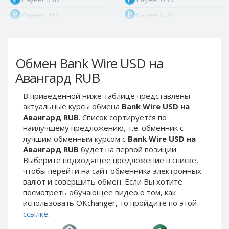
Payeer EUR
Payeer EUR
Payeer RUB
Payeer RUB
Payeer Bitcoin (BTC)
Payeer Bitcoin (BTC)
Обмен Bank Wire USD на
Payeer Tether ERC20
Payeer Tether ERC20
(USDT)
(USDT)
Авангард RUB
Payeer UAH
Payeer UAH
В приведенной ниже таблице представлены
ЮMoney RUB
ЮMoney RUB
актуальные курсы обмена
Bank Wire USD на
ЮMoney KZT
ЮMoney KZT
Авангард RUB
. Список сортируется по
наилучшему предложению, т.е. обменник с
PayPal USD
PayPal USD
лучшим обменным курсом с
Bank Wire USD на
PayPal EUR
PayPal EUR
Авангард RUB
будет на первой позиции.
PayPal GBP
PayPal GBP
Выберите подходящее предложение в списке,
чтобы перейти на сайт обменника электронных
PayPal CAD
PayPal CAD
валют и совершить обмен. Если Вы хотите
PayPal AUD
PayPal AUD
посмотреть обучающее видео о том, как
использовать OKchanger, то пройдите по этой
PayPal RUB
PayPal RUB
ссылке
.
PayPal CZK
PayPal CZK