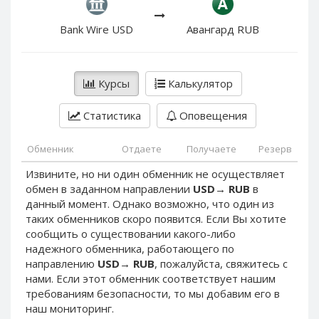
PayPal DKK
PayPal DKK
PayPal HKD
PayPal HKD
Bank Wire USD
Авангард RUB
PayPal JPY
PayPal JPY
PayPal NZD
PayPal NZD
Курсы
Калькулятор
PayPal NOK
PayPal NOK
PayPal PLN
PayPal PLN
Статистика
Оповещения
PayPal SGD
PayPal SGD
Обменник
Отдаете
Получаете
Резерв
PayPal SEK
PayPal SEK
Извините, но ни один обменник не осуществляет
PayPal CHF
PayPal CHF
обмен в заданном направлении
USD
→
RUB
в
PayPal MYR
PayPal MYR
данный момент. Однако возможно, что один из
Webmoney WMZ
Webmoney WMZ
таких обменников скоро появится. Если Вы хотите
сообщить о существовании какого-либо
Webmoney WMR
Webmoney WMR
надежного обменника, работающего по
Webmoney WME
Webmoney WME
направлению
USD
→
RUB
, пожалуйста, свяжитесь с
нами. Если этот обменник соответствует нашим
Webmoney WMU
Webmoney WMU
требованиям безопасности, то мы добавим его в
Webmoney WMK
Webmoney WMK
наш мониторинг.