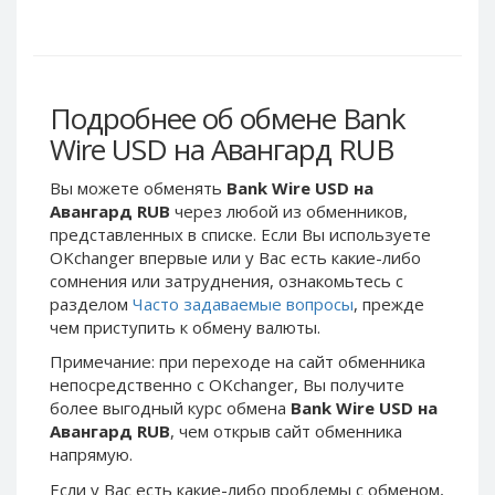
Webmoney WMG
Webmoney WMG
Webmoney WMX
Webmoney WMX
Webmoney WMB
Webmoney WMB
Skril USD
Skril USD
Подробнее об обмене Bank
Skril EUR
Skril EUR
Wire USD на Авангард RUB
Skril INR
Skril INR
Вы можете обменять
Bank Wire USD на
Skril PLN
Skril PLN
Авангард RUB
через любой из обменников,
Skril GBP
Skril GBP
представленных в списке. Если Вы используете
OKchanger впервые или у Вас есть какие-либо
Skril AUD
Skril AUD
сомнения или затруднения, ознакомьтесь с
Skril NOK
Skril NOK
разделом
Часто задаваемые вопросы
, прежде
Skril SEK
Skril SEK
чем приступить к обмену валюты.
Paxum USD
Paxum USD
Примечание: при переходе на сайт обменника
непосредственно c OKchanger, Вы получите
Paxum EUR
Paxum EUR
более выгодный курс обмена
Bank Wire USD на
Epay USD
Epay USD
Авангард RUB
, чем открыв сайт обменника
напрямую.
Epay EUR
Epay EUR
Phone Balance RUB
Phone Balance RUB
Если у Вас есть какие-либо проблемы с обменом,