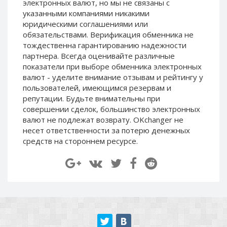
электронных валют, но мы не связаны c
Paymer RUB
Paymer RUB
указанными компаниями никакими
Paymer UAH
Paymer UAH
юридическими соглашениями или
обязательствами. Верификация обменника не
Capitalist USD
Capitalist USD
тождественна гарантированию надежности
Capitalist RUB
Capitalist RUB
партнера. Всегда оценивайте различные
показатели при выборе обменника электронных
Capitalist EUR
Capitalist EUR
валют - уделите внимание отзывам и рейтингу у
Payoneer USD
Payoneer USD
пользователей, имеющимся резервам и
Payoneer EUR
Payoneer EUR
репутации. Будьте внимательны при
совершении сделок, большинство электронных
Revolut Binance USD
Revolut Binance USD
валют не подлежат возврату. OKchanger не
(BUSD)
(BUSD)
несет ответственности за потерю денежных
Revolut USD
Revolut USD
средств на стороннем ресурсе.
Revolut EUR
Revolut EUR
Revolut GBP
Revolut GBP
Global24 UAH
Global24 UAH
Piastrix RUB
Piastrix RUB
Piastrix USD
Piastrix USD
Piastrix EUR
Piastrix EUR