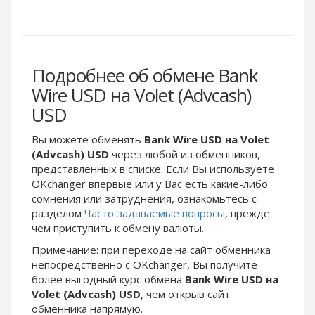
Webmoney WMG
Webmoney WMG
Webmoney WMX
Webmoney WMX
Webmoney WMB
Webmoney WMB
Skril USD
Skril USD
Подробнее об обмене Bank
Skril EUR
Skril EUR
Wire USD на Volet (Advcash)
Skril INR
Skril INR
USD
Skril PLN
Skril PLN
Вы можете обменять
Bank Wire USD на Volet
Skril GBP
Skril GBP
(Advcash) USD
через любой из обменников,
Skril AUD
Skril AUD
представленных в списке. Если Вы используете
OKchanger впервые или у Вас есть какие-либо
Skril NOK
Skril NOK
сомнения или затруднения, ознакомьтесь с
Skril SEK
Skril SEK
разделом
Часто задаваемые вопросы
, прежде
Paxum USD
Paxum USD
чем приступить к обмену валюты.
Paxum EUR
Paxum EUR
Примечание: при переходе на сайт обменника
непосредственно c OKchanger, Вы получите
Epay USD
Epay USD
более выгодный курс обмена
Bank Wire USD на
Epay EUR
Epay EUR
Volet (Advcash) USD
, чем открыв сайт
обменника напрямую.
Phone Balance RUB
Phone Balance RUB