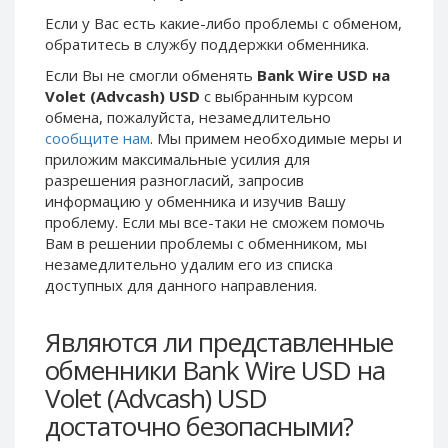
Phone Balance UAH
Phone Balance UAH
Если у Вас есть какие-либо проблемы с обменом,
обратитесь в службу поддержки обменника.
Phone Balance AMD
Phone Balance AMD
Если Вы не смогли обменять
Bank Wire USD на
Neteller USD
Neteller USD
Volet (Advcash) USD
с выбранным курсом
Neteller EUR
Neteller EUR
обмена, пожалуйста, незамедлительно
сообщите нам
. Мы примем необходимые меры и
Neteller INR
Neteller INR
приложим максимальные усилия для
Neteller PLN
Neteller PLN
разрешения разногласий, запросив
Neteller GBP
Neteller GBP
информацию у обменника и изучив Вашу
проблему. Если мы все-таки не сможем помочь
Neteller NOK
Neteller NOK
Вам в решении проблемы c обменником, мы
Neteller SEK
Neteller SEK
незамедлительно удалим его из списка
доступных для данного направления.
PaySera USD
PaySera USD
PaySera EUR
PaySera EUR
Являются ли представленные
PaySera PLN
PaySera PLN
обменники Bank Wire USD на
AliPay CNY
AliPay CNY
Volet (Advcash) USD
UnionPay CNY
UnionPay CNY
достаточно безопасными?
Paymer USD
Paymer USD