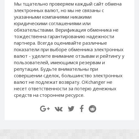
Мы тщательно проверяем каждый сайт обмена
Paymer RUB
Paymer RUB
электронных валют, но мы не связаны c
Paymer UAH
Paymer UAH
указанными компаниями никакими
юридическими соглашениями или
Capitalist USD
Capitalist USD
обязательствами. Верификация обменника не
Capitalist RUB
Capitalist RUB
тождественна гарантированию надежности
Capitalist EUR
Capitalist EUR
партнера. Всегда оценивайте различные
показатели при выборе обменника электронных
Payoneer USD
Payoneer USD
валют - уделите внимание отзывам и рейтингу у
Payoneer EUR
Payoneer EUR
пользователей, имеющимся резервам и
репутации. Будьте внимательны при
Revolut Binance USD
Revolut Binance USD
совершении сделок, большинство электронных
(BUSD)
(BUSD)
валют не подлежат возврату. OKchanger не
Revolut USD
Revolut USD
несет ответственности за потерю денежных
Revolut EUR
Revolut EUR
средств на стороннем ресурсе.
Revolut GBP
Revolut GBP
Global24 UAH
Global24 UAH
Piastrix RUB
Piastrix RUB
Piastrix USD
Piastrix USD
Piastrix EUR
Piastrix EUR