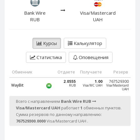
PayPal DKK
PayPal DKK
PayPal HKD
PayPal HKD
Bank Wire
Visa/Mastercard
RUB
UAH
PayPal JPY
PayPal JPY
PayPal NZD
PayPal NZD
PayPal NOK
PayPal NOK
Курсы
Калькулятор
PayPal PLN
PayPal PLN
Статистика
Оповещения
PayPal SGD
PayPal SGD
PayPal SEK
PayPal SEK
Обменник
Отдаете
Получаете
Резерв
PayPal CHF
PayPal CHF
2.0555
1.00
767529300
WayBit
RUB
Visa/MC UAH
Visa/Mastercard
PayPal MYR
PayPal MYR
UAH
Webmoney WMZ
Webmoney WMZ
Всего с направлением
Bank Wire RUB
Webmoney WMR
Webmoney WMR
Visa/Mastercard UAH
работает
1
обменных пунктов.
Webmoney WME
Webmoney WME
Сумма резервов по данному направлению:
767529300.0000
Visa/Mastercard UAH .
Webmoney WMU
Webmoney WMU
Webmoney WMK
Webmoney WMK