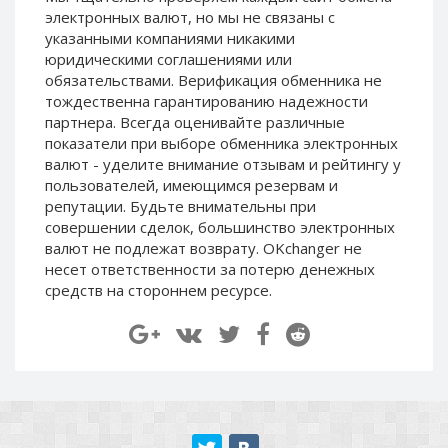
Paymer RUB
Paymer RUB
электронных валют, но мы не связаны c
указанными компаниями никакими
Paymer UAH
Paymer UAH
юридическими соглашениями или
Capitalist USD
Capitalist USD
обязательствами. Верификация обменника не
тождественна гарантированию надежности
Capitalist RUB
Capitalist RUB
партнера. Всегда оценивайте различные
Capitalist EUR
Capitalist EUR
показатели при выборе обменника электронных
валют - уделите внимание отзывам и рейтингу у
Payoneer USD
Payoneer USD
пользователей, имеющимся резервам и
Payoneer EUR
Payoneer EUR
репутации. Будьте внимательны при
Revolut Binance USD
Revolut Binance USD
совершении сделок, большинство электронных
(BUSD)
(BUSD)
валют не подлежат возврату. OKchanger не
несет ответственности за потерю денежных
Revolut USD
Revolut USD
средств на стороннем ресурсе.
Revolut EUR
Revolut EUR
Revolut GBP
Revolut GBP
Global24 UAH
Global24 UAH
Piastrix RUB
Piastrix RUB
Piastrix USD
Piastrix USD
Piastrix EUR
Piastrix EUR