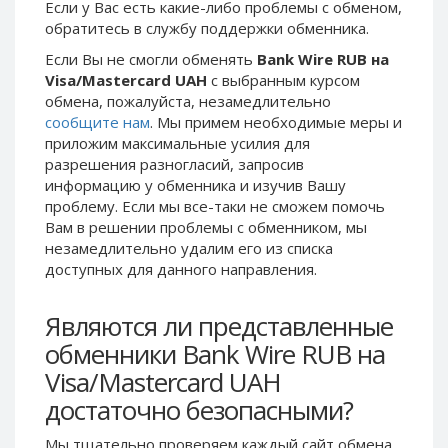
Если у Вас есть какие-либо проблемы с обменом,
Phone Balance UAH
Phone Balance UAH
обратитесь в службу поддержки обменника.
Phone Balance AMD
Phone Balance AMD
Если Вы не смогли обменять
Bank Wire RUB на
Visa/Mastercard UAH
с выбранным курсом
Neteller USD
Neteller USD
обмена, пожалуйста, незамедлительно
Neteller EUR
Neteller EUR
сообщите нам
. Мы примем необходимые меры и
Neteller INR
Neteller INR
приложим максимальные усилия для
разрешения разногласий, запросив
Neteller PLN
Neteller PLN
информацию у обменника и изучив Вашу
Neteller GBP
Neteller GBP
проблему. Если мы все-таки не сможем помочь
Вам в решении проблемы c обменником, мы
Neteller NOK
Neteller NOK
незамедлительно удалим его из списка
Neteller SEK
Neteller SEK
доступных для данного направления.
PaySera USD
PaySera USD
PaySera EUR
PaySera EUR
Являются ли представленные
обменники Bank Wire RUB на
PaySera PLN
PaySera PLN
Visa/Mastercard UAH
AliPay CNY
AliPay CNY
достаточно безопасными?
UnionPay CNY
UnionPay CNY
Paymer USD
Paymer USD
Мы тщательно проверяем каждый сайт обмена