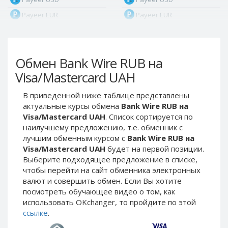
Payeer EUR
Payeer EUR
Payeer RUB
Payeer RUB
Payeer Bitcoin (BTC)
Payeer Bitcoin (BTC)
Обмен Bank Wire RUB на
Payeer Tether ERC20
Payeer Tether ERC20
(USDT)
(USDT)
Visa/Mastercard UAH
Payeer UAH
Payeer UAH
В приведенной ниже таблице представлены
ЮMoney RUB
ЮMoney RUB
актуальные курсы обмена
Bank Wire RUB на
ЮMoney KZT
ЮMoney KZT
Visa/Mastercard UAH
. Список сортируется по
наилучшему предложению, т.е. обменник с
PayPal USD
PayPal USD
лучшим обменным курсом с
Bank Wire RUB на
PayPal EUR
PayPal EUR
Visa/Mastercard UAH
будет на первой позиции.
PayPal GBP
PayPal GBP
Выберите подходящее предложение в списке,
чтобы перейти на сайт обменника электронных
PayPal CAD
PayPal CAD
валют и совершить обмен. Если Вы хотите
PayPal AUD
PayPal AUD
посмотреть обучающее видео о том, как
использовать OKchanger, то пройдите по этой
PayPal RUB
PayPal RUB
ссылке
.
PayPal CZK
PayPal CZK