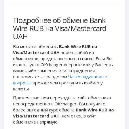
Webmoney WMG
Webmoney WMG
Webmoney WMX
Webmoney WMX
Подробнее об обмене Bank
Webmoney WMB
Webmoney WMB
Wire RUB на Visa/Mastercard
Skril USD
Skril USD
UAH
Skril EUR
Skril EUR
Skril INR
Skril INR
Вы можете обменять
Bank Wire RUB на
Skril PLN
Skril PLN
Visa/Mastercard UAH
через любой из
обменников, представленных в списке. Если Вы
Skril GBP
Skril GBP
используете OKchanger впервые или у Вас есть
Skril AUD
Skril AUD
какие-либо сомнения или затруднения,
Skril NOK
Skril NOK
ознакомьтесь с разделом
Часто задаваемые
вопросы
, прежде чем приступить к обмену
Skril SEK
Skril SEK
валюты.
Paxum USD
Paxum USD
Примечание: при переходе на сайт обменника
Paxum EUR
Paxum EUR
непосредственно c OKchanger, Вы получите
более выгодный курс обмена
Bank Wire RUB на
Epay USD
Epay USD
Visa/Mastercard UAH
, чем открыв сайт
Epay EUR
Epay EUR
обменника напрямую.
Phone Balance RUB
Phone Balance RUB