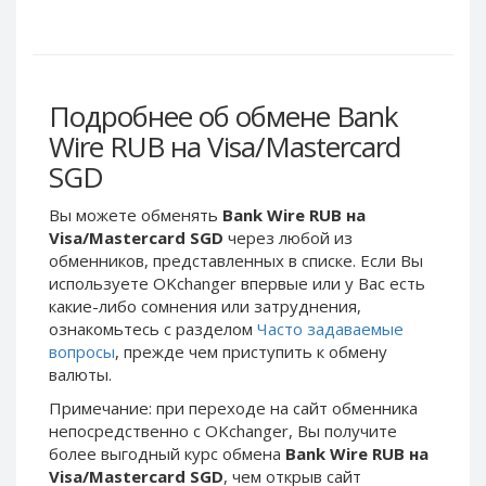
Webmoney WMG
Webmoney WMG
Webmoney WMX
Webmoney WMX
Webmoney WMB
Webmoney WMB
Skril USD
Skril USD
Подробнее об обмене Bank
Skril EUR
Skril EUR
Wire RUB на Visa/Mastercard
Skril INR
Skril INR
SGD
Skril PLN
Skril PLN
Вы можете обменять
Bank Wire RUB на
Skril GBP
Skril GBP
Visa/Mastercard SGD
через любой из
Skril AUD
Skril AUD
обменников, представленных в списке. Если Вы
используете OKchanger впервые или у Вас есть
Skril NOK
Skril NOK
какие-либо сомнения или затруднения,
Skril SEK
Skril SEK
ознакомьтесь с разделом
Часто задаваемые
Paxum USD
Paxum USD
вопросы
, прежде чем приступить к обмену
валюты.
Paxum EUR
Paxum EUR
Примечание: при переходе на сайт обменника
Epay USD
Epay USD
непосредственно c OKchanger, Вы получите
Epay EUR
Epay EUR
более выгодный курс обмена
Bank Wire RUB на
Visa/Mastercard SGD
, чем открыв сайт
Phone Balance RUB
Phone Balance RUB