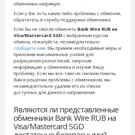
обменника напрямую.
Phone Balance UAH
Phone Balance UAH
Если у Вас есть какие-либо проблемы с обменом,
Phone Balance AMD
Phone Balance AMD
обратитесь в службу поддержки обменника.
Neteller USD
Neteller USD
Если Вы не смогли обменять
Bank Wire RUB на
Neteller EUR
Neteller EUR
Visa/Mastercard SGD
с выбранным курсом
обмена, пожалуйста, незамедлительно
Neteller INR
Neteller INR
сообщите нам
. Мы примем необходимые меры и
Neteller PLN
Neteller PLN
приложим максимальные усилия для
Neteller GBP
Neteller GBP
разрешения разногласий, запросив
информацию у обменника и изучив Вашу
Neteller NOK
Neteller NOK
проблему. Если мы все-таки не сможем помочь
Neteller SEK
Neteller SEK
Вам в решении проблемы c обменником, мы
незамедлительно удалим его из списка
PaySera USD
PaySera USD
доступных для данного направления.
PaySera EUR
PaySera EUR
PaySera PLN
PaySera PLN
Являются ли представленные
AliPay CNY
AliPay CNY
обменники Bank Wire RUB на
UnionPay CNY
UnionPay CNY
Visa/Mastercard SGD
Paymer USD
Paymer USD
достаточно безопасными?