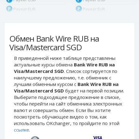
Payeer EUR
Payeer EUR
Payeer RUB
Payeer RUB
Payeer Bitcoin (BTC)
Payeer Bitcoin (BTC)
Обмен Bank Wire RUB на
Payeer Tether ERC20
Payeer Tether ERC20
(USDT)
(USDT)
Visa/Mastercard SGD
Payeer UAH
Payeer UAH
В приведенной ниже таблице представлены
ЮMoney RUB
ЮMoney RUB
актуальные курсы обмена
Bank Wire RUB на
ЮMoney KZT
ЮMoney KZT
Visa/Mastercard SGD
. Список сортируется по
наилучшему предложению, т.е. обменник с
PayPal USD
PayPal USD
лучшим обменным курсом с
Bank Wire RUB на
PayPal EUR
PayPal EUR
Visa/Mastercard SGD
будет на первой позиции.
PayPal GBP
PayPal GBP
Выберите подходящее предложение в списке,
чтобы перейти на сайт обменника электронных
PayPal CAD
PayPal CAD
валют и совершить обмен. Если Вы хотите
PayPal AUD
PayPal AUD
посмотреть обучающее видео о том, как
использовать OKchanger, то пройдите по этой
PayPal RUB
PayPal RUB
ссылке
.
PayPal CZK
PayPal CZK