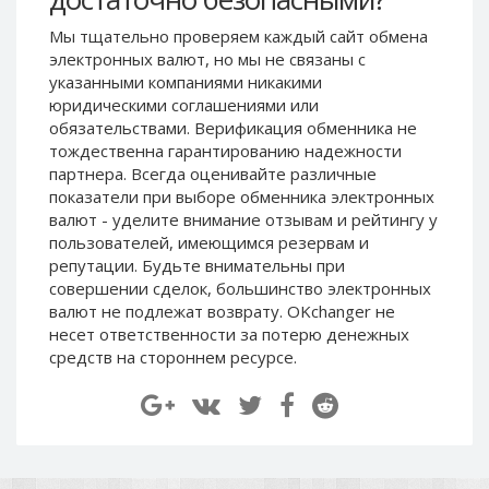
Paymer RUB
Paymer RUB
Мы тщательно проверяем каждый сайт обмена
Paymer UAH
Paymer UAH
электронных валют, но мы не связаны c
указанными компаниями никакими
Capitalist USD
Capitalist USD
юридическими соглашениями или
Capitalist RUB
Capitalist RUB
обязательствами. Верификация обменника не
Capitalist EUR
Capitalist EUR
тождественна гарантированию надежности
партнера. Всегда оценивайте различные
Payoneer USD
Payoneer USD
показатели при выборе обменника электронных
Payoneer EUR
Payoneer EUR
валют - уделите внимание отзывам и рейтингу у
пользователей, имеющимся резервам и
Revolut Binance USD
Revolut Binance USD
репутации. Будьте внимательны при
(BUSD)
(BUSD)
совершении сделок, большинство электронных
Revolut USD
Revolut USD
валют не подлежат возврату. OKchanger не
Revolut EUR
Revolut EUR
несет ответственности за потерю денежных
средств на стороннем ресурсе.
Revolut GBP
Revolut GBP
Global24 UAH
Global24 UAH
Piastrix RUB
Piastrix RUB
Piastrix USD
Piastrix USD
Piastrix EUR
Piastrix EUR