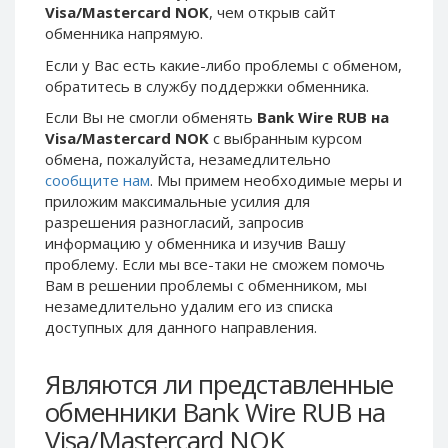
Visa/Mastercard NOK
, чем открыв сайт
Phone Balance UAH
Phone Balance UAH
обменника напрямую.
Phone Balance AMD
Phone Balance AMD
Если у Вас есть какие-либо проблемы с обменом,
Neteller USD
Neteller USD
обратитесь в службу поддержки обменника.
Neteller EUR
Neteller EUR
Если Вы не смогли обменять
Bank Wire RUB на
Visa/Mastercard NOK
с выбранным курсом
Neteller INR
Neteller INR
обмена, пожалуйста, незамедлительно
Neteller PLN
Neteller PLN
сообщите нам
. Мы примем необходимые меры и
Neteller GBP
Neteller GBP
приложим максимальные усилия для
разрешения разногласий, запросив
Neteller NOK
Neteller NOK
информацию у обменника и изучив Вашу
Neteller SEK
Neteller SEK
проблему. Если мы все-таки не сможем помочь
Вам в решении проблемы c обменником, мы
PaySera USD
PaySera USD
незамедлительно удалим его из списка
PaySera EUR
PaySera EUR
доступных для данного направления.
PaySera PLN
PaySera PLN
Являются ли представленные
AliPay CNY
AliPay CNY
обменники Bank Wire RUB на
UnionPay CNY
UnionPay CNY
Visa/Mastercard NOK
Paymer USD
Paymer USD