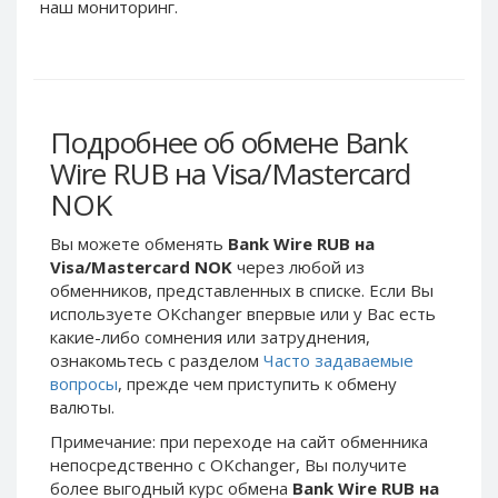
Webmoney WMG
Webmoney WMG
наш мониторинг.
Webmoney WMX
Webmoney WMX
Webmoney WMB
Webmoney WMB
Skril USD
Skril USD
Подробнее об обмене Bank
Skril EUR
Skril EUR
Wire RUB на Visa/Mastercard
Skril INR
Skril INR
NOK
Skril PLN
Skril PLN
Skril GBP
Skril GBP
Вы можете обменять
Bank Wire RUB на
Skril AUD
Skril AUD
Visa/Mastercard NOK
через любой из
обменников, представленных в списке. Если Вы
Skril NOK
Skril NOK
используете OKchanger впервые или у Вас есть
Skril SEK
Skril SEK
какие-либо сомнения или затруднения,
Paxum USD
Paxum USD
ознакомьтесь с разделом
Часто задаваемые
вопросы
, прежде чем приступить к обмену
Paxum EUR
Paxum EUR
валюты.
Epay USD
Epay USD
Примечание: при переходе на сайт обменника
Epay EUR
Epay EUR
непосредственно c OKchanger, Вы получите
более выгодный курс обмена
Bank Wire RUB на
Phone Balance RUB
Phone Balance RUB