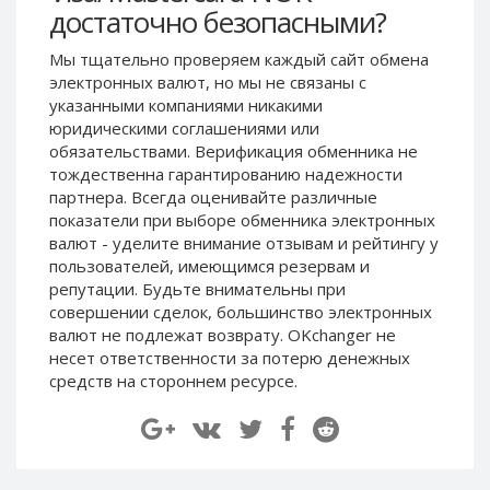
достаточно безопасными?
Paymer RUB
Paymer RUB
Paymer UAH
Paymer UAH
Мы тщательно проверяем каждый сайт обмена
электронных валют, но мы не связаны c
Capitalist USD
Capitalist USD
указанными компаниями никакими
Capitalist RUB
Capitalist RUB
юридическими соглашениями или
Capitalist EUR
Capitalist EUR
обязательствами. Верификация обменника не
тождественна гарантированию надежности
Payoneer USD
Payoneer USD
партнера. Всегда оценивайте различные
Payoneer EUR
Payoneer EUR
показатели при выборе обменника электронных
валют - уделите внимание отзывам и рейтингу у
Revolut Binance USD
Revolut Binance USD
пользователей, имеющимся резервам и
(BUSD)
(BUSD)
репутации. Будьте внимательны при
Revolut USD
Revolut USD
совершении сделок, большинство электронных
Revolut EUR
Revolut EUR
валют не подлежат возврату. OKchanger не
несет ответственности за потерю денежных
Revolut GBP
Revolut GBP
средств на стороннем ресурсе.
Global24 UAH
Global24 UAH
Piastrix RUB
Piastrix RUB
Piastrix USD
Piastrix USD
Piastrix EUR
Piastrix EUR