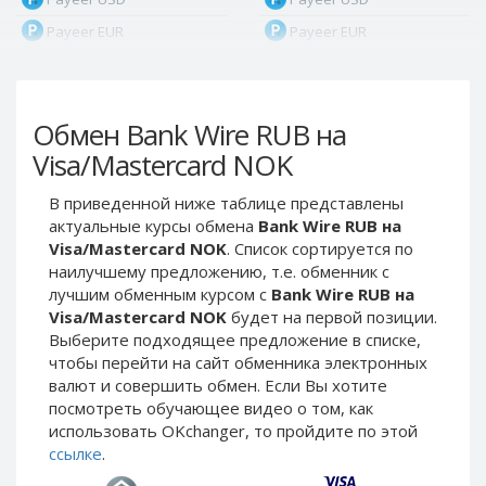
Payeer EUR
Payeer EUR
Payeer RUB
Payeer RUB
Payeer Bitcoin (BTC)
Payeer Bitcoin (BTC)
Обмен Bank Wire RUB на
Payeer Tether ERC20
Payeer Tether ERC20
(USDT)
(USDT)
Visa/Mastercard NOK
Payeer UAH
Payeer UAH
В приведенной ниже таблице представлены
ЮMoney RUB
ЮMoney RUB
актуальные курсы обмена
Bank Wire RUB на
ЮMoney KZT
ЮMoney KZT
Visa/Mastercard NOK
. Список сортируется по
наилучшему предложению, т.е. обменник с
PayPal USD
PayPal USD
лучшим обменным курсом с
Bank Wire RUB на
PayPal EUR
PayPal EUR
Visa/Mastercard NOK
будет на первой позиции.
PayPal GBP
PayPal GBP
Выберите подходящее предложение в списке,
чтобы перейти на сайт обменника электронных
PayPal CAD
PayPal CAD
валют и совершить обмен. Если Вы хотите
PayPal AUD
PayPal AUD
посмотреть обучающее видео о том, как
использовать OKchanger, то пройдите по этой
PayPal RUB
PayPal RUB
ссылке
.
PayPal CZK
PayPal CZK