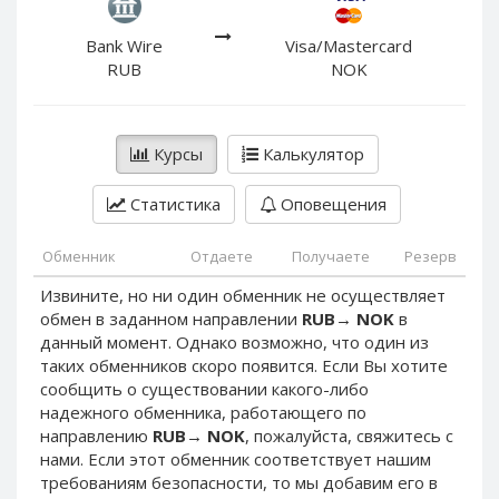
PayPal DKK
PayPal DKK
PayPal HKD
PayPal HKD
Bank Wire
Visa/Mastercard
RUB
NOK
PayPal JPY
PayPal JPY
PayPal NZD
PayPal NZD
PayPal NOK
PayPal NOK
Курсы
Калькулятор
PayPal PLN
PayPal PLN
Статистика
Оповещения
PayPal SGD
PayPal SGD
PayPal SEK
PayPal SEK
Обменник
Отдаете
Получаете
Резерв
PayPal CHF
PayPal CHF
Извините, но ни один обменник не осуществляет
PayPal MYR
PayPal MYR
обмен в заданном направлении
RUB
→
NOK
в
Webmoney WMZ
Webmoney WMZ
данный момент. Однако возможно, что один из
таких обменников скоро появится. Если Вы хотите
Webmoney WMR
Webmoney WMR
сообщить о существовании какого-либо
Webmoney WME
Webmoney WME
надежного обменника, работающего по
направлению
RUB
→
NOK
, пожалуйста, свяжитесь с
Webmoney WMU
Webmoney WMU
нами. Если этот обменник соответствует нашим
Webmoney WMK
Webmoney WMK
требованиям безопасности, то мы добавим его в