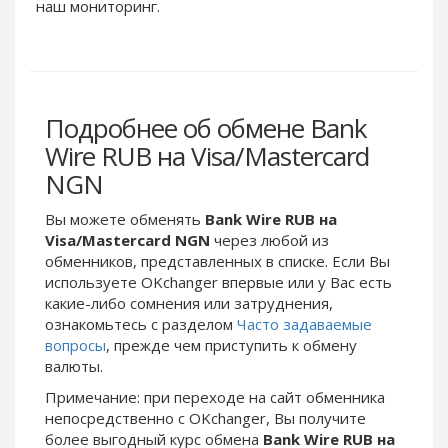
Webmoney WMG
Webmoney WMG
наш мониторинг.
Webmoney WMX
Webmoney WMX
Webmoney WMB
Webmoney WMB
Skril USD
Skril USD
Подробнее об обмене Bank
Skril EUR
Skril EUR
Wire RUB на Visa/Mastercard
Skril INR
Skril INR
NGN
Skril PLN
Skril PLN
Skril GBP
Skril GBP
Вы можете обменять
Bank Wire RUB на
Skril AUD
Skril AUD
Visa/Mastercard NGN
через любой из
обменников, представленных в списке. Если Вы
Skril NOK
Skril NOK
используете OKchanger впервые или у Вас есть
Skril SEK
Skril SEK
какие-либо сомнения или затруднения,
Paxum USD
Paxum USD
ознакомьтесь с разделом
Часто задаваемые
вопросы
, прежде чем приступить к обмену
Paxum EUR
Paxum EUR
валюты.
Epay USD
Epay USD
Примечание: при переходе на сайт обменника
Epay EUR
Epay EUR
непосредственно c OKchanger, Вы получите
более выгодный курс обмена
Bank Wire RUB на
Phone Balance RUB
Phone Balance RUB