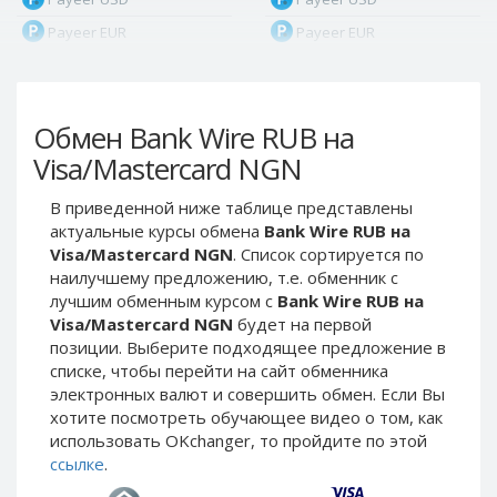
Payeer EUR
Payeer EUR
Payeer RUB
Payeer RUB
Payeer Bitcoin (BTC)
Payeer Bitcoin (BTC)
Обмен Bank Wire RUB на
Payeer Tether ERC20
Payeer Tether ERC20
(USDT)
(USDT)
Visa/Mastercard NGN
Payeer UAH
Payeer UAH
В приведенной ниже таблице представлены
ЮMoney RUB
ЮMoney RUB
актуальные курсы обмена
Bank Wire RUB на
ЮMoney KZT
ЮMoney KZT
Visa/Mastercard NGN
. Список сортируется по
наилучшему предложению, т.е. обменник с
PayPal USD
PayPal USD
лучшим обменным курсом с
Bank Wire RUB на
PayPal EUR
PayPal EUR
Visa/Mastercard NGN
будет на первой
PayPal GBP
PayPal GBP
позиции. Выберите подходящее предложение в
списке, чтобы перейти на сайт обменника
PayPal CAD
PayPal CAD
электронных валют и совершить обмен. Если Вы
PayPal AUD
PayPal AUD
хотите посмотреть обучающее видео о том, как
использовать OKchanger, то пройдите по этой
PayPal RUB
PayPal RUB
ссылке
.
PayPal CZK
PayPal CZK