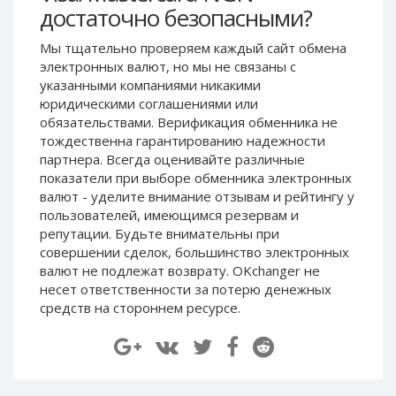
достаточно безопасными?
Paymer RUB
Paymer RUB
Paymer UAH
Paymer UAH
Мы тщательно проверяем каждый сайт обмена
электронных валют, но мы не связаны c
Capitalist USD
Capitalist USD
указанными компаниями никакими
Capitalist RUB
Capitalist RUB
юридическими соглашениями или
Capitalist EUR
Capitalist EUR
обязательствами. Верификация обменника не
тождественна гарантированию надежности
Payoneer USD
Payoneer USD
партнера. Всегда оценивайте различные
Payoneer EUR
Payoneer EUR
показатели при выборе обменника электронных
валют - уделите внимание отзывам и рейтингу у
Revolut Binance USD
Revolut Binance USD
пользователей, имеющимся резервам и
(BUSD)
(BUSD)
репутации. Будьте внимательны при
Revolut USD
Revolut USD
совершении сделок, большинство электронных
Revolut EUR
Revolut EUR
валют не подлежат возврату. OKchanger не
несет ответственности за потерю денежных
Revolut GBP
Revolut GBP
средств на стороннем ресурсе.
Global24 UAH
Global24 UAH
Piastrix RUB
Piastrix RUB
Piastrix USD
Piastrix USD
Piastrix EUR
Piastrix EUR