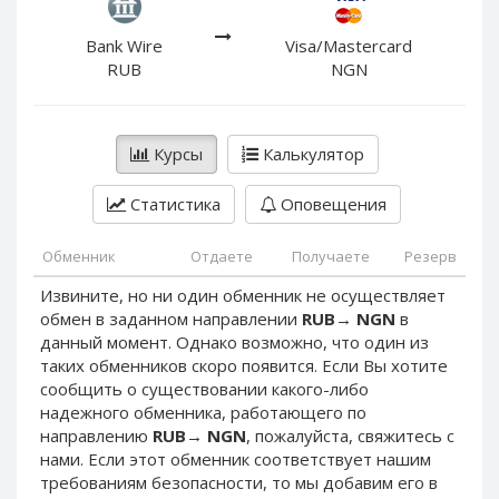
PayPal DKK
PayPal DKK
PayPal HKD
PayPal HKD
Bank Wire
Visa/Mastercard
RUB
NGN
PayPal JPY
PayPal JPY
PayPal NZD
PayPal NZD
PayPal NOK
PayPal NOK
Курсы
Калькулятор
PayPal PLN
PayPal PLN
Статистика
Оповещения
PayPal SGD
PayPal SGD
PayPal SEK
PayPal SEK
Обменник
Отдаете
Получаете
Резерв
PayPal CHF
PayPal CHF
Извините, но ни один обменник не осуществляет
PayPal MYR
PayPal MYR
обмен в заданном направлении
RUB
→
NGN
в
Webmoney WMZ
Webmoney WMZ
данный момент. Однако возможно, что один из
таких обменников скоро появится. Если Вы хотите
Webmoney WMR
Webmoney WMR
сообщить о существовании какого-либо
Webmoney WME
Webmoney WME
надежного обменника, работающего по
направлению
RUB
→
NGN
, пожалуйста, свяжитесь с
Webmoney WMU
Webmoney WMU
нами. Если этот обменник соответствует нашим
Webmoney WMK
Webmoney WMK
требованиям безопасности, то мы добавим его в