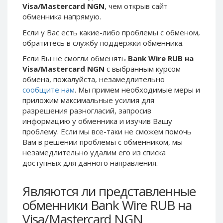
Visa/Mastercard NGN
, чем открыв сайт
Phone Balance UAH
Phone Balance UAH
обменника напрямую.
Phone Balance AMD
Phone Balance AMD
Если у Вас есть какие-либо проблемы с обменом,
Neteller USD
Neteller USD
обратитесь в службу поддержки обменника.
Neteller EUR
Neteller EUR
Если Вы не смогли обменять
Bank Wire RUB на
Visa/Mastercard NGN
с выбранным курсом
Neteller INR
Neteller INR
обмена, пожалуйста, незамедлительно
Neteller PLN
Neteller PLN
сообщите нам
. Мы примем необходимые меры и
Neteller GBP
Neteller GBP
приложим максимальные усилия для
разрешения разногласий, запросив
Neteller NOK
Neteller NOK
информацию у обменника и изучив Вашу
Neteller SEK
Neteller SEK
проблему. Если мы все-таки не сможем помочь
Вам в решении проблемы c обменником, мы
PaySera USD
PaySera USD
незамедлительно удалим его из списка
PaySera EUR
PaySera EUR
доступных для данного направления.
PaySera PLN
PaySera PLN
Являются ли представленные
AliPay CNY
AliPay CNY
обменники Bank Wire RUB на
UnionPay CNY
UnionPay CNY
Visa/Mastercard NGN
Paymer USD
Paymer USD