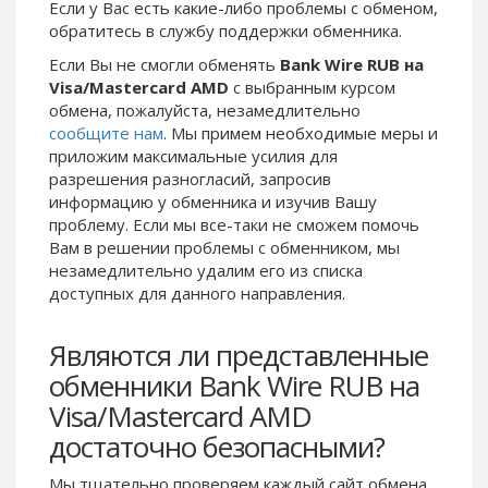
Если у Вас есть какие-либо проблемы с обменом,
Phone Balance UAH
Phone Balance UAH
обратитесь в службу поддержки обменника.
Phone Balance AMD
Phone Balance AMD
Если Вы не смогли обменять
Bank Wire RUB на
Visa/Mastercard AMD
с выбранным курсом
Neteller USD
Neteller USD
обмена, пожалуйста, незамедлительно
Neteller EUR
Neteller EUR
сообщите нам
. Мы примем необходимые меры и
Neteller INR
Neteller INR
приложим максимальные усилия для
разрешения разногласий, запросив
Neteller PLN
Neteller PLN
информацию у обменника и изучив Вашу
Neteller GBP
Neteller GBP
проблему. Если мы все-таки не сможем помочь
Вам в решении проблемы c обменником, мы
Neteller NOK
Neteller NOK
незамедлительно удалим его из списка
Neteller SEK
Neteller SEK
доступных для данного направления.
PaySera USD
PaySera USD
PaySera EUR
PaySera EUR
Являются ли представленные
обменники Bank Wire RUB на
PaySera PLN
PaySera PLN
Visa/Mastercard AMD
AliPay CNY
AliPay CNY
достаточно безопасными?
UnionPay CNY
UnionPay CNY
Paymer USD
Paymer USD
Мы тщательно проверяем каждый сайт обмена