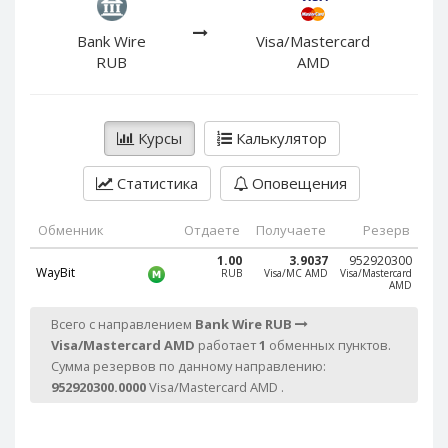
PayPal DKK
PayPal DKK
PayPal HKD
PayPal HKD
Bank Wire
Visa/Mastercard
RUB
AMD
PayPal JPY
PayPal JPY
PayPal NZD
PayPal NZD
PayPal NOK
PayPal NOK
Курсы
Калькулятор
PayPal PLN
PayPal PLN
Статистика
Оповещения
PayPal SGD
PayPal SGD
PayPal SEK
PayPal SEK
Обменник
Отдаете
Получаете
Резерв
PayPal CHF
PayPal CHF
1.00
3.9037
952920300
WayBit
RUB
Visa/MC AMD
Visa/Mastercard
PayPal MYR
PayPal MYR
AMD
Webmoney WMZ
Webmoney WMZ
Всего с направлением
Bank Wire RUB
Webmoney WMR
Webmoney WMR
Visa/Mastercard AMD
работает
1
обменных пунктов.
Webmoney WME
Webmoney WME
Сумма резервов по данному направлению:
952920300.0000
Visa/Mastercard AMD .
Webmoney WMU
Webmoney WMU
Webmoney WMK
Webmoney WMK