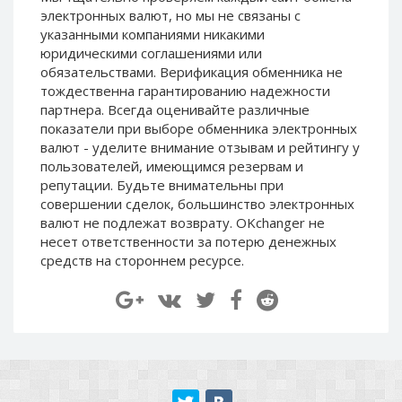
Paymer RUB
Paymer RUB
электронных валют, но мы не связаны c
указанными компаниями никакими
Paymer UAH
Paymer UAH
юридическими соглашениями или
Capitalist USD
Capitalist USD
обязательствами. Верификация обменника не
тождественна гарантированию надежности
Capitalist RUB
Capitalist RUB
партнера. Всегда оценивайте различные
Capitalist EUR
Capitalist EUR
показатели при выборе обменника электронных
валют - уделите внимание отзывам и рейтингу у
Payoneer USD
Payoneer USD
пользователей, имеющимся резервам и
Payoneer EUR
Payoneer EUR
репутации. Будьте внимательны при
Revolut Binance USD
Revolut Binance USD
совершении сделок, большинство электронных
(BUSD)
(BUSD)
валют не подлежат возврату. OKchanger не
несет ответственности за потерю денежных
Revolut USD
Revolut USD
средств на стороннем ресурсе.
Revolut EUR
Revolut EUR
Revolut GBP
Revolut GBP
Global24 UAH
Global24 UAH
Piastrix RUB
Piastrix RUB
Piastrix USD
Piastrix USD
Piastrix EUR
Piastrix EUR