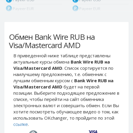
Payeer EUR
Payeer EUR
Payeer RUB
Payeer RUB
Payeer Bitcoin (BTC)
Payeer Bitcoin (BTC)
Обмен Bank Wire RUB на
Payeer Tether ERC20
Payeer Tether ERC20
(USDT)
(USDT)
Visa/Mastercard AMD
Payeer UAH
Payeer UAH
В приведенной ниже таблице представлены
ЮMoney RUB
ЮMoney RUB
актуальные курсы обмена
Bank Wire RUB на
ЮMoney KZT
ЮMoney KZT
Visa/Mastercard AMD
. Список сортируется по
наилучшему предложению, т.е. обменник с
PayPal USD
PayPal USD
лучшим обменным курсом с
Bank Wire RUB на
PayPal EUR
PayPal EUR
Visa/Mastercard AMD
будет на первой
PayPal GBP
PayPal GBP
позиции. Выберите подходящее предложение в
списке, чтобы перейти на сайт обменника
PayPal CAD
PayPal CAD
электронных валют и совершить обмен. Если Вы
PayPal AUD
PayPal AUD
хотите посмотреть обучающее видео о том, как
использовать OKchanger, то пройдите по этой
PayPal RUB
PayPal RUB
ссылке
.
PayPal CZK
PayPal CZK