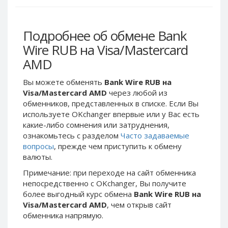
Webmoney WMG
Webmoney WMG
Webmoney WMX
Webmoney WMX
Подробнее об обмене Bank
Webmoney WMB
Webmoney WMB
Wire RUB на Visa/Mastercard
Skril USD
Skril USD
AMD
Skril EUR
Skril EUR
Skril INR
Skril INR
Вы можете обменять
Bank Wire RUB на
Skril PLN
Skril PLN
Visa/Mastercard AMD
через любой из
обменников, представленных в списке. Если Вы
Skril GBP
Skril GBP
используете OKchanger впервые или у Вас есть
Skril AUD
Skril AUD
какие-либо сомнения или затруднения,
Skril NOK
Skril NOK
ознакомьтесь с разделом
Часто задаваемые
вопросы
, прежде чем приступить к обмену
Skril SEK
Skril SEK
валюты.
Paxum USD
Paxum USD
Примечание: при переходе на сайт обменника
Paxum EUR
Paxum EUR
непосредственно c OKchanger, Вы получите
более выгодный курс обмена
Bank Wire RUB на
Epay USD
Epay USD
Visa/Mastercard AMD
, чем открыв сайт
Epay EUR
Epay EUR
обменника напрямую.
Phone Balance RUB
Phone Balance RUB