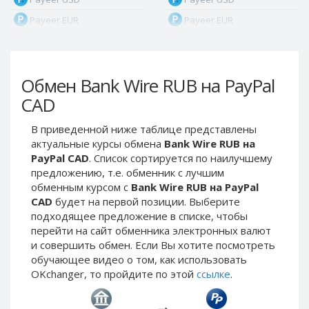
Payeer EUR
Payeer EUR
Payeer RUB
Payeer RUB
Payeer Bitcoin (BTC)
Payeer Bitcoin (BTC)
Обмен Bank Wire RUB на PayPal
Payeer Tether ERC20
Payeer Tether ERC20
(USDT)
(USDT)
CAD
Payeer UAH
Payeer UAH
В приведенной ниже таблице представлены
ЮMoney RUB
ЮMoney RUB
актуальные курсы обмена
Bank Wire RUB на
ЮMoney KZT
ЮMoney KZT
PayPal CAD
. Список сортируется по наилучшему
предложению, т.е. обменник с лучшим
PayPal USD
PayPal USD
обменным курсом с
Bank Wire RUB на PayPal
PayPal EUR
PayPal EUR
CAD
будет на первой позиции. Выберите
PayPal GBP
PayPal GBP
подходящее предложение в списке, чтобы
перейти на сайт обменника электронных валют
PayPal CAD
PayPal CAD
и совершить обмен. Если Вы хотите посмотреть
PayPal AUD
PayPal AUD
обучающее видео о том, как использовать
OKchanger, то пройдите по этой
ссылке
.
PayPal RUB
PayPal RUB
PayPal CZK
PayPal CZK