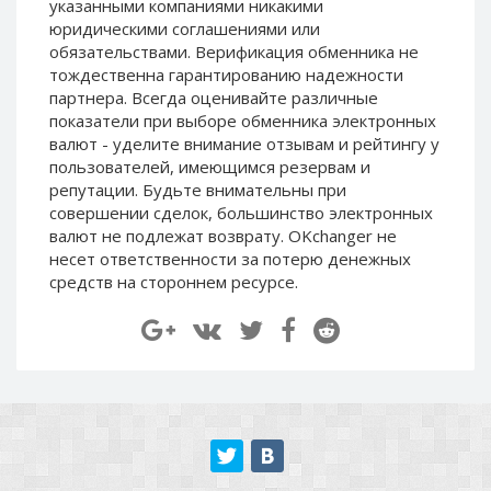
указанными компаниями никакими
Paymer RUB
Paymer RUB
юридическими соглашениями или
Paymer UAH
Paymer UAH
обязательствами. Верификация обменника не
тождественна гарантированию надежности
Capitalist USD
Capitalist USD
партнера. Всегда оценивайте различные
Capitalist RUB
Capitalist RUB
показатели при выборе обменника электронных
валют - уделите внимание отзывам и рейтингу у
Capitalist EUR
Capitalist EUR
пользователей, имеющимся резервам и
Payoneer USD
Payoneer USD
репутации. Будьте внимательны при
Payoneer EUR
Payoneer EUR
совершении сделок, большинство электронных
валют не подлежат возврату. OKchanger не
Revolut Binance USD
Revolut Binance USD
несет ответственности за потерю денежных
(BUSD)
(BUSD)
средств на стороннем ресурсе.
Revolut USD
Revolut USD
Revolut EUR
Revolut EUR
Revolut GBP
Revolut GBP
Global24 UAH
Global24 UAH
Piastrix RUB
Piastrix RUB
Piastrix USD
Piastrix USD
Piastrix EUR
Piastrix EUR