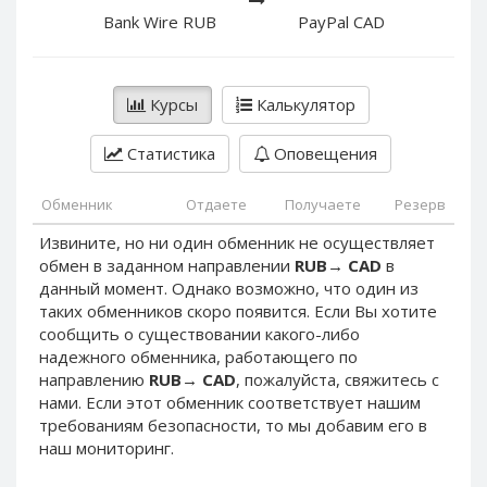
PayPal DKK
PayPal DKK
Bank Wire RUB
PayPal CAD
PayPal HKD
PayPal HKD
PayPal JPY
PayPal JPY
Курсы
Калькулятор
PayPal NZD
PayPal NZD
PayPal NOK
PayPal NOK
Статистика
Оповещения
PayPal PLN
PayPal PLN
PayPal SGD
PayPal SGD
Обменник
Отдаете
Получаете
Резерв
PayPal SEK
PayPal SEK
Извините, но ни один обменник не осуществляет
обмен в заданном направлении
RUB
→
CAD
в
PayPal CHF
PayPal CHF
данный момент. Однако возможно, что один из
PayPal MYR
PayPal MYR
таких обменников скоро появится. Если Вы хотите
Webmoney WMZ
Webmoney WMZ
сообщить о существовании какого-либо
надежного обменника, работающего по
Webmoney WMR
Webmoney WMR
направлению
RUB
→
CAD
, пожалуйста, свяжитесь с
Webmoney WME
Webmoney WME
нами. Если этот обменник соответствует нашим
требованиям безопасности, то мы добавим его в
Webmoney WMU
Webmoney WMU
наш мониторинг.
Webmoney WMK
Webmoney WMK