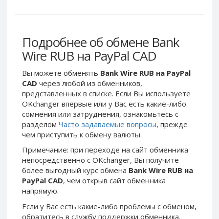
Webmoney WMG
Webmoney WMG
Webmoney WMX
Webmoney WMX
Webmoney WMB
Webmoney WMB
Подробнее об обмене Bank
Skril USD
Skril USD
Wire RUB на PayPal CAD
Skril EUR
Skril EUR
Вы можете обменять
Bank Wire RUB на PayPal
Skril INR
Skril INR
CAD
через любой из обменников,
Skril PLN
Skril PLN
представленных в списке. Если Вы используете
Skril GBP
Skril GBP
OKchanger впервые или у Вас есть какие-либо
сомнения или затруднения, ознакомьтесь с
Skril AUD
Skril AUD
разделом
Часто задаваемые вопросы
, прежде
Skril NOK
Skril NOK
чем приступить к обмену валюты.
Skril SEK
Skril SEK
Примечание: при переходе на сайт обменника
Paxum USD
Paxum USD
непосредственно c OKchanger, Вы получите
более выгодный курс обмена
Bank Wire RUB на
Paxum EUR
Paxum EUR
PayPal CAD
, чем открыв сайт обменника
Epay USD
Epay USD
напрямую.
Epay EUR
Epay EUR
Если у Вас есть какие-либо проблемы с обменом,
Phone Balance RUB
Phone Balance RUB
обратитесь в службу поддержки обменника.