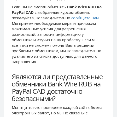
Phone Balance UAH
Phone Balance UAH
Если Вы не смогли обменять
Bank Wire RUB на
PayPal CAD
с выбранным курсом обмена,
Phone Balance AMD
Phone Balance AMD
пожалуйста, незамедлительно
сообщите нам
.
Neteller USD
Neteller USD
Мы примем необходимые меры и приложим
максимальные усилия для разрешения
Neteller EUR
Neteller EUR
разногласий, запросив информацию у
Neteller INR
Neteller INR
обменника и изучив Вашу проблему. Если мы
Neteller PLN
Neteller PLN
все-таки не сможем помочь Вам в решении
проблемы c обменником, мы незамедлительно
Neteller GBP
Neteller GBP
удалим его из списка доступных для данного
Neteller NOK
Neteller NOK
направления.
Neteller SEK
Neteller SEK
Являются ли представленные
PaySera USD
PaySera USD
обменники Bank Wire RUB на
PaySera EUR
PaySera EUR
PayPal CAD достаточно
PaySera PLN
PaySera PLN
безопасными?
AliPay CNY
AliPay CNY
UnionPay CNY
UnionPay CNY
Мы тщательно проверяем каждый сайт обмена
электронных валют, но мы не связаны c
Paymer USD
Paymer USD