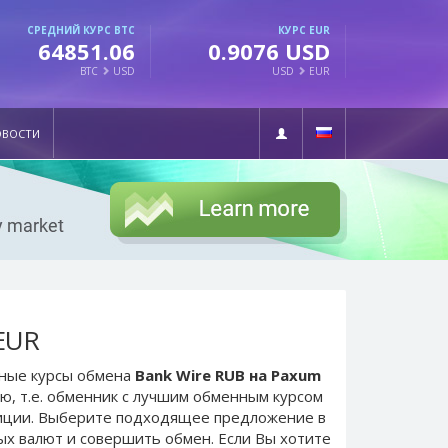
СРЕДНИЙ КУРС BTC
КУРС EUR
64851.06
0.9076 USD
BTC
USD
USD
EUR
ОВОСТИ
EUR
ьные курсы обмена
Bank Wire RUB на Paxum
ю, т.е. обменник с лучшим обменным курсом
иции. Выберите подходящее предложение в
ых валют и совершить обмен. Если Вы хотите