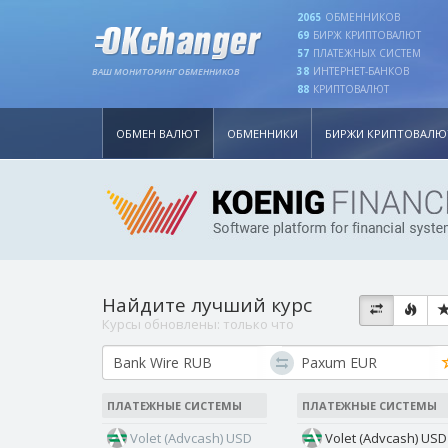
2065
ОБМЕННИКОВ
69
БИРЖ КРИПТОВАЛЮТ
57
ПЛАТЕЖНЫХ СИСТЕМ
38
ИНТЕРНЕТ-БАНКОВ
ВАШ МОНИТОРИНГ ОБМЕННИКОВ
88
КРИПТОВАЛЮТ
ОБМЕН ВАЛЮТ
ОБМЕННИКИ
БИРЖИ КРИПТОВАЛЮ
Найдите лучший курс
Курсы обновлены:
только что
ПЛАТЕЖНЫЕ СИСТЕМЫ
ПЛАТЕЖНЫЕ СИСТЕМЫ
Volet (Advcash) USD
Volet (Advcash) USD