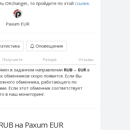
ть OKchanger, то пройдите по этой
ссылке
.
Paxum EUR
атистика
Оповещения
Получаете
Резерв
Отзывы
бмен в заданном направлении
RUB
→
EUR
в
х обменников скоро появится. Если Вы
дежного обменника, работающего по
нами. Если этот обменник соответствует
го в наш мониторинг.
 RUB на Paxum EUR