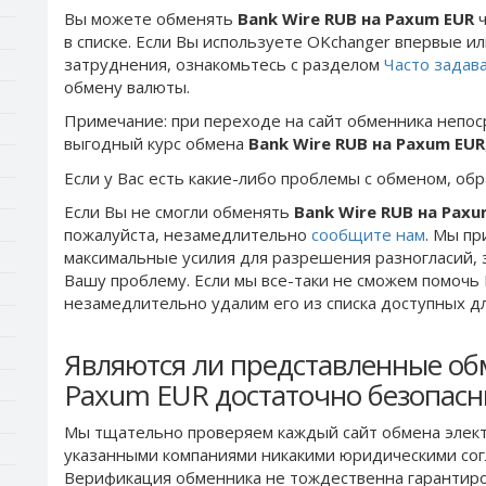
Вы можете обменять
Bank Wire RUB на Paxum EUR
ч
в списке. Если Вы используете OKchanger впервые ил
затруднения, ознакомьтесь с разделом
Часто задав
обмену валюты.
Примечание: при переходе на сайт обменника непос
выгодный курс обмена
Bank Wire RUB на Paxum EUR
Если у Вас есть какие-либо проблемы с обменом, об
Если Вы не смогли обменять
Bank Wire RUB на Paxu
пожалуйста, незамедлительно
сообщите нам
. Мы п
максимальные усилия для разрешения разногласий, 
Вашу проблему. Если мы все-таки не сможем помочь
незамедлительно удалим его из списка доступных д
Являются ли представленные об
Paxum EUR достаточно безопас
Мы тщательно проверяем каждый сайт обмена элект
указанными компаниями никакими юридическими сог
Верификация обменника не тождественна гарантиро