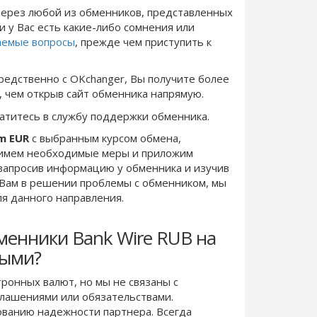
ерез любой из обменников, представленных
и у Вас есть какие-либо сомнения или
аемые вопросы
, прежде чем приступить к
редственно c OKchanger, Вы получите более
, чем открыв сайт обменника напрямую.
ратитесь в службу поддержки обменника.
m EUR
с выбранным курсом обмена,
римем необходимые меры и приложим
запросив информацию у обменника и изучив
 Вам в решении проблемы c обменником, мы
ля данного направления.
менники Bank Wire RUB на
ными?
ронных валют, но мы не связаны c
лашениями или обязательствами.
ванию надежности партнера. Всегда