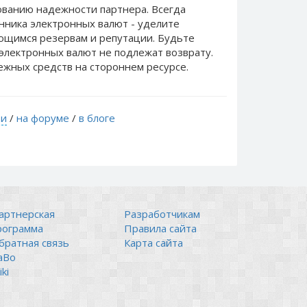
ванию надежности партнера. Всегда
нника электронных валют - уделите
еющимся резервам и репутации. Будьте
электронных валют не подлежат возврату.
ежных средств на стороннем ресурсе.
ти
/
на форуме
/
в блоге
артнерская
Разработчикам
рограмма
Правила сайта
братная связь
Карта сайта
аВо
ki