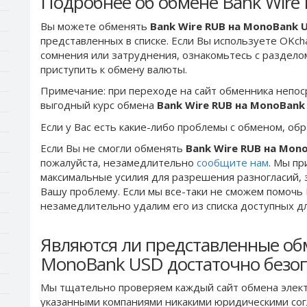
Подробнее об обмене Bank Wire
Вы можете обменять
Bank Wire RUB на MonoBank 
представленных в списке. Если Вы используете OKch
сомнения или затруднения, ознакомьтесь с раздел
приступить к обмену валюты.
Примечание: при переходе на сайт обменника непос
выгодный курс обмена
Bank Wire RUB на MonoBank
Если у Вас есть какие-либо проблемы с обменом, об
Если Вы не смогли обменять
Bank Wire RUB на Mon
пожалуйста, незамедлительно
сообщите нам
. Мы п
максимальные усилия для разрешения разногласий, 
Вашу проблему. Если мы все-таки не сможем помочь
незамедлительно удалим его из списка доступных д
Являются ли представленные об
MonoBank USD достаточно безо
Мы тщательно проверяем каждый сайт обмена элект
указанными компаниями никакими юридическими сог