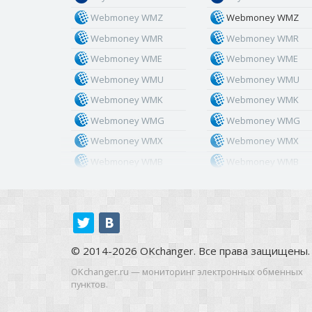
Webmoney WMZ
Webmoney WMZ
Webmoney WMR
Webmoney WMR
Webmoney WME
Webmoney WME
Webmoney WMU
Webmoney WMU
Webmoney WMK
Webmoney WMK
Webmoney WMG
Webmoney WMG
Webmoney WMX
Webmoney WMX
Webmoney WMB
Webmoney WMB
Skril USD
Skril USD
Skril EUR
Skril EUR
Skril INR
Skril INR
Skril PLN
Skril PLN
© 2014-2026 OKchanger. Все права защищены.
Skril GBP
Skril GBP
OKchanger.ru — мониторинг электронных обменных
Skril AUD
Skril AUD
пунктов.
Skril NOK
Skril NOK