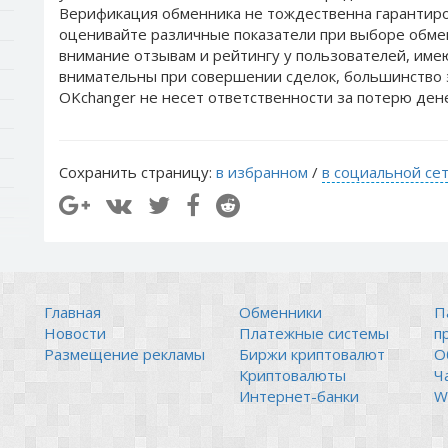
Верификация обменника не тождественна гарантиро
оценивайте различные показатели при выборе обме
внимание отзывам и рейтингу у пользователей, им
внимательны при совершении сделок, большинство 
OKchanger не несет ответственности за потерю ден
Сохранить страницу:
в избранном
/
в социальной се
Главная
Обменники
П
Новости
Платежные системы
п
Размещение рекламы
Биржи криптовалют
О
Криптовалюты
Ч
Интернет-банки
Wi