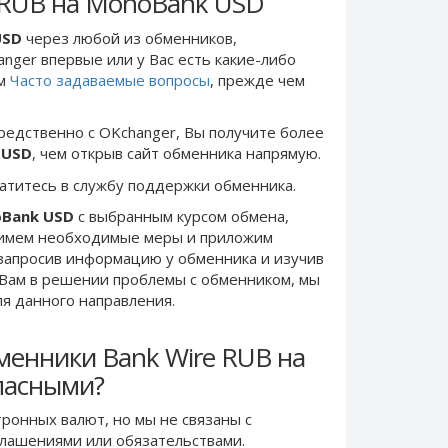
 RUB на MonoBank USD
USD
через любой из обменников,
anger впервые или у Вас есть какие-либо
ом
Часто задаваемые вопросы
, прежде чем
редственно c OKchanger, Вы получите более
 USD
, чем открыв сайт обменника напрямую.
ратитесь в службу поддержки обменника.
oBank USD
с выбранным курсом обмена,
римем необходимые меры и приложим
запросив информацию у обменника и изучив
 Вам в решении проблемы c обменником, мы
ля данного направления.
менники Bank Wire RUB на
пасными?
ронных валют, но мы не связаны c
лашениями или обязательствами.