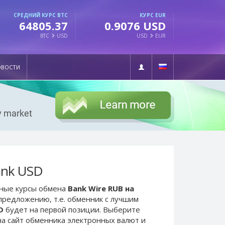
СРЕДНИЙ КУРС BTC
КУРС EUR
64805.37
0.9076 USD
BTC
USD
USD
EUR
ОВОСТИ
ank USD
ьные курсы обмена
Bank Wire RUB на
 предложению, т.е. обменник с лучшим
D
будет на первой позиции. Выберите
а сайт обменника электронных валют и