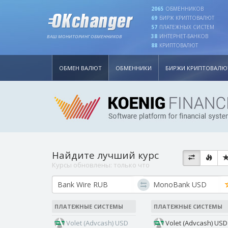
2065
ОБМЕННИКОВ
69
БИРЖ КРИПТОВАЛЮТ
57
ПЛАТЕЖНЫХ СИСТЕМ
38
ИНТЕРНЕТ-БАНКОВ
ВАШ МОНИТОРИНГ ОБМЕННИКОВ
88
КРИПТОВАЛЮТ
ОБМЕН ВАЛЮТ
ОБМЕННИКИ
БИРЖИ КРИПТОВАЛЮ
Найдите лучший курс
Курсы обновлены:
только что
ПЛАТЕЖНЫЕ СИСТЕМЫ
ПЛАТЕЖНЫЕ СИСТЕМЫ
Volet (Advcash) USD
Volet (Advcash) USD