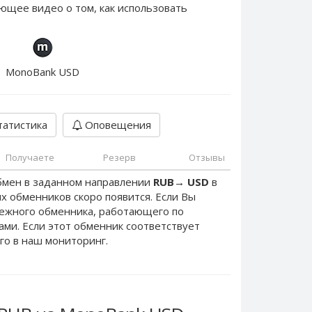
ющее видео о том, как использовать
MonoBank USD
атистика
Оповещения
Получаете
Резерв
Отзывы
бмен в заданном направлении
RUB
→
USD
в
х обменников скоро появится. Если Вы
дежного обменника, работающего по
нами. Если этот обменник соответствует
го в наш мониторинг.