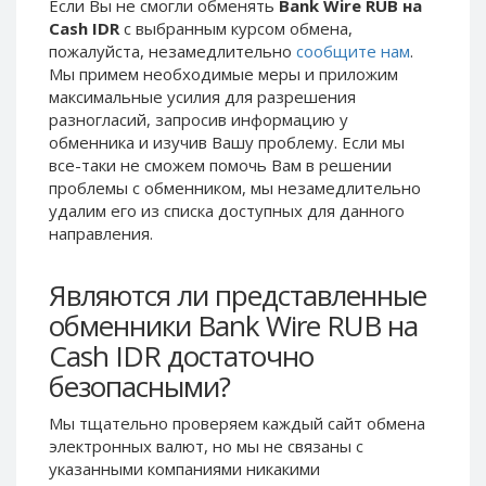
Если Вы не смогли обменять
Bank Wire RUB на
Phone Balance UAH
Phone Balance UAH
Cash IDR
с выбранным курсом обмена,
пожалуйста, незамедлительно
сообщите нам
.
Phone Balance AMD
Phone Balance AMD
Мы примем необходимые меры и приложим
Neteller USD
Neteller USD
максимальные усилия для разрешения
разногласий, запросив информацию у
Neteller EUR
Neteller EUR
обменника и изучив Вашу проблему. Если мы
Neteller INR
Neteller INR
все-таки не сможем помочь Вам в решении
Neteller PLN
Neteller PLN
проблемы c обменником, мы незамедлительно
удалим его из списка доступных для данного
Neteller GBP
Neteller GBP
направления.
Neteller NOK
Neteller NOK
Neteller SEK
Neteller SEK
Являются ли представленные
PaySera USD
PaySera USD
обменники Bank Wire RUB на
PaySera EUR
PaySera EUR
Cash IDR достаточно
PaySera PLN
PaySera PLN
безопасными?
AliPay CNY
AliPay CNY
Мы тщательно проверяем каждый сайт обмена
UnionPay CNY
UnionPay CNY
электронных валют, но мы не связаны c
указанными компаниями никакими
Paymer USD
Paymer USD