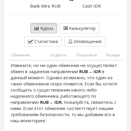
PayPal DKK
PayPal DKK
Bank Wire RUB
Cash IDR
PayPal HKD
PayPal HKD
PayPal JPY
PayPal JPY
Курсы
Калькулятор
PayPal NZD
PayPal NZD
PayPal NOK
PayPal NOK
Статистика
Оповещения
PayPal PLN
PayPal PLN
PayPal SGD
PayPal SGD
Обменник
Отдаете
Получаете
Резерв
PayPal SEK
PayPal SEK
Извините, но ни один обменник не осуществляет
обмен в заданном направлении
RUB
→
IDR
в
PayPal CHF
PayPal CHF
данный момент. Однако возможно, что один из
PayPal MYR
PayPal MYR
таких обменников скоро появится. Если Вы хотите
Webmoney WMZ
Webmoney WMZ
сообщить о существовании какого-либо
надежного обменника, работающего по
Webmoney WMR
Webmoney WMR
направлению
RUB
→
IDR
, пожалуйста, свяжитесь с
Webmoney WME
Webmoney WME
нами. Если этот обменник соответствует нашим
требованиям безопасности, то мы добавим его в
Webmoney WMU
Webmoney WMU
наш мониторинг.
Webmoney WMK
Webmoney WMK