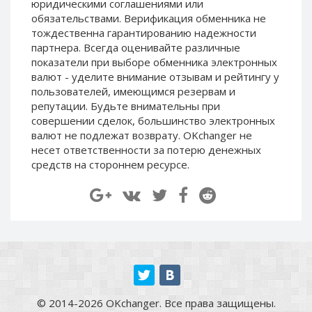
юридическими соглашениями или
Paymer RUB
Paymer RUB
обязательствами. Верификация обменника не
Paymer UAH
Paymer UAH
тождественна гарантированию надежности
партнера. Всегда оценивайте различные
Capitalist USD
Capitalist USD
показатели при выборе обменника электронных
Capitalist RUB
Capitalist RUB
валют - уделите внимание отзывам и рейтингу у
пользователей, имеющимся резервам и
Capitalist EUR
Capitalist EUR
репутации. Будьте внимательны при
Payoneer USD
Payoneer USD
совершении сделок, большинство электронных
Payoneer EUR
Payoneer EUR
валют не подлежат возврату. OKchanger не
несет ответственности за потерю денежных
Revolut Binance USD
Revolut Binance USD
средств на стороннем ресурсе.
(BUSD)
(BUSD)
Revolut USD
Revolut USD
Revolut EUR
Revolut EUR
Revolut GBP
Revolut GBP
Global24 UAH
Global24 UAH
Piastrix RUB
Piastrix RUB
Piastrix USD
Piastrix USD
© 2014-2026 OKchanger. Все права защищены.
Piastrix EUR
Piastrix EUR