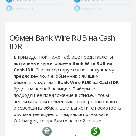
Payeer EUR
Payeer EUR
Payeer RUB
Payeer RUB
Payeer Bitcoin (BTC)
Payeer Bitcoin (BTC)
Обмен Bank Wire RUB на Cash
Payeer Tether ERC20
Payeer Tether ERC20
(USDT)
(USDT)
IDR
Payeer UAH
Payeer UAH
В приведенной ниже таблице представлены
ЮMoney RUB
ЮMoney RUB
актуальные курсы обмена
Bank Wire RUB на
ЮMoney KZT
ЮMoney KZT
Cash IDR
. Список сортируется по наилучшему
предложению, т.е. обменник с лучшим
PayPal USD
PayPal USD
обменным курсом с
Bank Wire RUB на Cash IDR
PayPal EUR
PayPal EUR
будет на первой позиции. Выберите
PayPal GBP
PayPal GBP
подходящее предложение в списке, чтобы
перейти на сайт обменника электронных валют
PayPal CAD
PayPal CAD
и совершить обмен. Если Вы хотите посмотреть
PayPal AUD
PayPal AUD
обучающее видео о том, как использовать
OKchanger, то пройдите по этой
ссылке
.
PayPal RUB
PayPal RUB
PayPal CZK
PayPal CZK