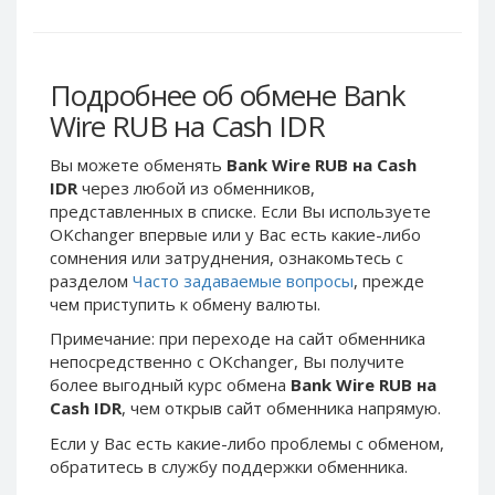
Webmoney WMG
Webmoney WMG
Webmoney WMX
Webmoney WMX
Webmoney WMB
Webmoney WMB
Подробнее об обмене Bank
Skril USD
Skril USD
Wire RUB на Cash IDR
Skril EUR
Skril EUR
Вы можете обменять
Bank Wire RUB на Cash
Skril INR
Skril INR
IDR
через любой из обменников,
Skril PLN
Skril PLN
представленных в списке. Если Вы используете
Skril GBP
Skril GBP
OKchanger впервые или у Вас есть какие-либо
сомнения или затруднения, ознакомьтесь с
Skril AUD
Skril AUD
разделом
Часто задаваемые вопросы
, прежде
Skril NOK
Skril NOK
чем приступить к обмену валюты.
Skril SEK
Skril SEK
Примечание: при переходе на сайт обменника
Paxum USD
Paxum USD
непосредственно c OKchanger, Вы получите
более выгодный курс обмена
Bank Wire RUB на
Paxum EUR
Paxum EUR
Cash IDR
, чем открыв сайт обменника напрямую.
Epay USD
Epay USD
Если у Вас есть какие-либо проблемы с обменом,
Epay EUR
Epay EUR
обратитесь в службу поддержки обменника.
Phone Balance RUB
Phone Balance RUB