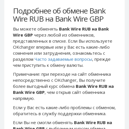
Webmoney WMG
Webmoney WMG
Подробнее об обмене Bank
Webmoney WMX
Webmoney WMX
Wire RUB на Bank Wire GBP
Webmoney WMB
Webmoney WMB
Skril USD
Skril USD
Вы можете обменять
Bank Wire RUB на Bank
Wire GBP
через любой из обменников,
Skril EUR
Skril EUR
представленных в списке. Если Вы используете
Skril INR
Skril INR
OKchanger впервые или у Вас есть какие-либо
Skril PLN
Skril PLN
сомнения или затруднения, ознакомьтесь с
разделом
Часто задаваемые вопросы
, прежде
Skril GBP
Skril GBP
чем приступить к обмену валюты.
Skril AUD
Skril AUD
Примечание: при переходе на сайт обменника
Skril NOK
Skril NOK
непосредственно c OKchanger, Вы получите
Skril SEK
Skril SEK
более выгодный курс обмена
Bank Wire RUB на
Bank Wire GBP
, чем открыв сайт обменника
Paxum USD
Paxum USD
напрямую.
Paxum EUR
Paxum EUR
Если у Вас есть какие-либо проблемы с обменом,
Epay USD
Epay USD
обратитесь в службу поддержки обменника.
Epay EUR
Epay EUR
Если Вы не смогли обменять
Bank Wire RUB на
Phone Balance RUB
Phone Balance RUB
Bank Wire GBP
с выбранным курсом обмена,