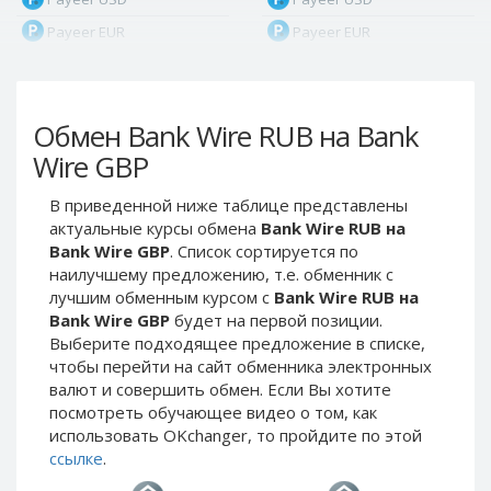
Payeer EUR
Payeer EUR
Payeer RUB
Payeer RUB
Payeer Bitcoin (BTC)
Payeer Bitcoin (BTC)
Обмен Bank Wire RUB на Bank
Payeer Tether ERC20
Payeer Tether ERC20
(USDT)
(USDT)
Wire GBP
Payeer UAH
Payeer UAH
В приведенной ниже таблице представлены
ЮMoney RUB
ЮMoney RUB
актуальные курсы обмена
Bank Wire RUB на
ЮMoney KZT
ЮMoney KZT
Bank Wire GBP
. Список сортируется по
наилучшему предложению, т.е. обменник с
PayPal USD
PayPal USD
лучшим обменным курсом с
Bank Wire RUB на
PayPal EUR
PayPal EUR
Bank Wire GBP
будет на первой позиции.
PayPal GBP
PayPal GBP
Выберите подходящее предложение в списке,
чтобы перейти на сайт обменника электронных
PayPal CAD
PayPal CAD
валют и совершить обмен. Если Вы хотите
PayPal AUD
PayPal AUD
посмотреть обучающее видео о том, как
использовать OKchanger, то пройдите по этой
PayPal RUB
PayPal RUB
ссылке
.
PayPal CZK
PayPal CZK