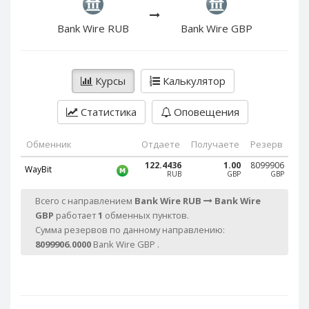
PayPal DKK
PayPal DKK
PayPal HKD
PayPal HKD
Bank Wire RUB
Bank Wire GBP
PayPal JPY
PayPal JPY
PayPal NZD
PayPal NZD
Курсы
Калькулятор
PayPal NOK
PayPal NOK
PayPal PLN
PayPal PLN
Статистика
Оповещения
PayPal SGD
PayPal SGD
Обменник
Отдаете
Получаете
Резерв
PayPal SEK
PayPal SEK
122.4436
1.00
8099906
PayPal CHF
PayPal CHF
WayBit
RUB
GBP
GBP
PayPal MYR
PayPal MYR
Всего с направлением
Bank Wire RUB
Bank Wire
Webmoney WMZ
Webmoney WMZ
GBP
работает
1
обменных пунктов.
Сумма резервов по данному направлению:
Webmoney WMR
Webmoney WMR
8099906.0000
Bank Wire GBP .
Webmoney WME
Webmoney WME
Webmoney WMU
Webmoney WMU
Webmoney WMK
Webmoney WMK