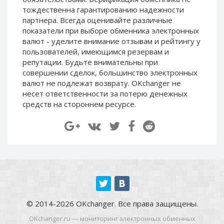
Paymer RUB
Paymer RUB
тождественна гарантированию надежности
партнера. Всегда оценивайте различные
Paymer UAH
Paymer UAH
показатели при выборе обменника электронных
Capitalist USD
Capitalist USD
валют - уделите внимание отзывам и рейтингу у
пользователей, имеющимся резервам и
Capitalist RUB
Capitalist RUB
репутации. Будьте внимательны при
Capitalist EUR
Capitalist EUR
совершении сделок, большинство электронных
Payoneer USD
Payoneer USD
валют не подлежат возврату. OKchanger не
несет ответственности за потерю денежных
Payoneer EUR
Payoneer EUR
средств на стороннем ресурсе.
Revolut Binance USD
Revolut Binance USD
(BUSD)
(BUSD)
Revolut USD
Revolut USD
Revolut EUR
Revolut EUR
Revolut GBP
Revolut GBP
Global24 UAH
Global24 UAH
Piastrix RUB
Piastrix RUB
© 2014-2026 OKchanger. Все права защищены.
Piastrix USD
Piastrix USD
OKchanger.ru — мониторинг электронных обменных
Piastrix EUR
Piastrix EUR