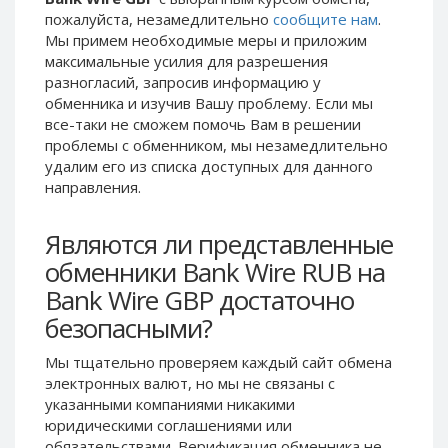
пожалуйста, незамедлительно
сообщите нам
.
Phone Balance UAH
Phone Balance UAH
Мы примем необходимые меры и приложим
Phone Balance AMD
Phone Balance AMD
максимальные усилия для разрешения
Neteller USD
Neteller USD
разногласий, запросив информацию у
обменника и изучив Вашу проблему. Если мы
Neteller EUR
Neteller EUR
все-таки не сможем помочь Вам в решении
Neteller INR
Neteller INR
проблемы c обменником, мы незамедлительно
удалим его из списка доступных для данного
Neteller PLN
Neteller PLN
направления.
Neteller GBP
Neteller GBP
Neteller NOK
Neteller NOK
Являются ли представленные
Neteller SEK
Neteller SEK
обменники Bank Wire RUB на
PaySera USD
PaySera USD
Bank Wire GBP достаточно
PaySera EUR
PaySera EUR
безопасными?
PaySera PLN
PaySera PLN
Мы тщательно проверяем каждый сайт обмена
AliPay CNY
AliPay CNY
электронных валют, но мы не связаны c
указанными компаниями никакими
UnionPay CNY
UnionPay CNY
юридическими соглашениями или
Paymer USD
Paymer USD
обязательствами. Верификация обменника не