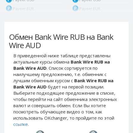
Payeer EUR
Payeer EUR
Payeer RUB
Payeer RUB
Payeer Bitcoin (BTC)
Payeer Bitcoin (BTC)
Обмен Bank Wire RUB на Bank
Payeer Tether ERC20
Payeer Tether ERC20
(USDT)
(USDT)
Wire AUD
Payeer UAH
Payeer UAH
В приведенной ниже таблице представлены
ЮMoney RUB
ЮMoney RUB
актуальные курсы обмена
Bank Wire RUB на
ЮMoney KZT
ЮMoney KZT
Bank Wire AUD
. Список сортируется по
наилучшему предложению, т.е. обменник с
PayPal USD
PayPal USD
лучшим обменным курсом с
Bank Wire RUB на
PayPal EUR
PayPal EUR
Bank Wire AUD
будет на первой позиции.
PayPal GBP
PayPal GBP
Выберите подходящее предложение в списке,
чтобы перейти на сайт обменника электронных
PayPal CAD
PayPal CAD
валют и совершить обмен. Если Вы хотите
PayPal AUD
PayPal AUD
посмотреть обучающее видео о том, как
использовать OKchanger, то пройдите по этой
PayPal RUB
PayPal RUB
ссылке
.
PayPal CZK
PayPal CZK