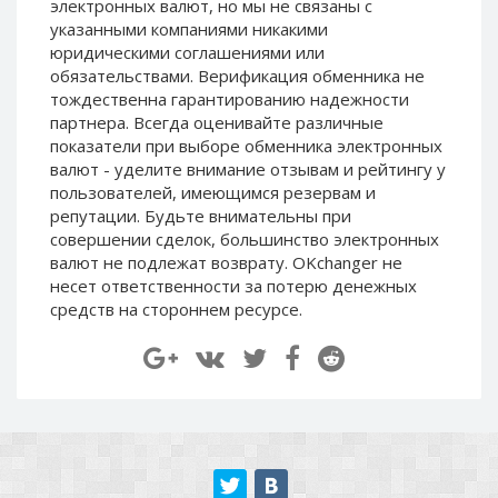
электронных валют, но мы не связаны c
Paymer RUB
Paymer RUB
указанными компаниями никакими
Paymer UAH
Paymer UAH
юридическими соглашениями или
обязательствами. Верификация обменника не
Capitalist USD
Capitalist USD
тождественна гарантированию надежности
Capitalist RUB
Capitalist RUB
партнера. Всегда оценивайте различные
показатели при выборе обменника электронных
Capitalist EUR
Capitalist EUR
валют - уделите внимание отзывам и рейтингу у
Payoneer USD
Payoneer USD
пользователей, имеющимся резервам и
Payoneer EUR
Payoneer EUR
репутации. Будьте внимательны при
совершении сделок, большинство электронных
Revolut Binance USD
Revolut Binance USD
валют не подлежат возврату. OKchanger не
(BUSD)
(BUSD)
несет ответственности за потерю денежных
Revolut USD
Revolut USD
средств на стороннем ресурсе.
Revolut EUR
Revolut EUR
Revolut GBP
Revolut GBP
Global24 UAH
Global24 UAH
Piastrix RUB
Piastrix RUB
Piastrix USD
Piastrix USD
Piastrix EUR
Piastrix EUR