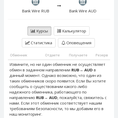
PayPal DKK
PayPal DKK
PayPal HKD
PayPal HKD
Bank Wire RUB
Bank Wire AUD
PayPal JPY
PayPal JPY
PayPal NZD
PayPal NZD
Курсы
Калькулятор
PayPal NOK
PayPal NOK
PayPal PLN
PayPal PLN
Статистика
Оповещения
PayPal SGD
PayPal SGD
Обменник
Отдаете
Получаете
Резерв
PayPal SEK
PayPal SEK
Извините, но ни один обменник не осуществляет
PayPal CHF
PayPal CHF
обмен в заданном направлении
RUB
→
AUD
в
PayPal MYR
PayPal MYR
данный момент. Однако возможно, что один из
Webmoney WMZ
Webmoney WMZ
таких обменников скоро появится. Если Вы хотите
сообщить о существовании какого-либо
Webmoney WMR
Webmoney WMR
надежного обменника, работающего по
Webmoney WME
Webmoney WME
направлению
RUB
→
AUD
, пожалуйста, свяжитесь с
нами. Если этот обменник соответствует нашим
Webmoney WMU
Webmoney WMU
требованиям безопасности, то мы добавим его в
Webmoney WMK
Webmoney WMK
наш мониторинг.