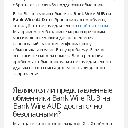
обратитесь в службу поддержки обменника.
Phone Balance UAH
Phone Balance UAH
Если Вы не смогли обменять
Bank Wire RUB на
Phone Balance AMD
Phone Balance AMD
Bank Wire AUD
с выбранным курсом обмена,
Neteller USD
Neteller USD
пожалуйста, незамедлительно
сообщите нам
.
Мы примем необходимые меры и приложим
Neteller EUR
Neteller EUR
максимальные усилия для разрешения
Neteller INR
Neteller INR
разногласий, запросив информацию у
Neteller PLN
Neteller PLN
обменника и изучив Вашу проблему. Если мы
все-таки не сможем помочь Вам в решении
Neteller GBP
Neteller GBP
проблемы c обменником, мы незамедлительно
Neteller NOK
Neteller NOK
удалим его из списка доступных для данного
направления.
Neteller SEK
Neteller SEK
PaySera USD
PaySera USD
Являются ли представленные
PaySera EUR
PaySera EUR
обменники Bank Wire RUB на
PaySera PLN
PaySera PLN
Bank Wire AUD достаточно
AliPay CNY
AliPay CNY
безопасными?
UnionPay CNY
UnionPay CNY
Мы тщательно проверяем каждый сайт обмена
Paymer USD
Paymer USD