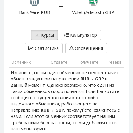
PayPal DKK
PayPal DKK
PayPal HKD
PayPal HKD
Bank Wire RUB
Volet (Advcash) GBP
PayPal JPY
PayPal JPY
PayPal NZD
PayPal NZD
Курсы
Калькулятор
PayPal NOK
PayPal NOK
PayPal PLN
PayPal PLN
Статистика
Оповещения
PayPal SGD
PayPal SGD
Обменник
Отдаете
Получаете
Резерв
PayPal SEK
PayPal SEK
Извините, но ни один обменник не осуществляет
PayPal CHF
PayPal CHF
обмен в заданном направлении
RUB
→
GBP
в
PayPal MYR
PayPal MYR
данный момент. Однако возможно, что один из
Webmoney WMZ
Webmoney WMZ
таких обменников скоро появится. Если Вы хотите
сообщить о существовании какого-либо
Webmoney WMR
Webmoney WMR
надежного обменника, работающего по
Webmoney WME
Webmoney WME
направлению
RUB
→
GBP
, пожалуйста, свяжитесь с
нами. Если этот обменник соответствует нашим
Webmoney WMU
Webmoney WMU
требованиям безопасности, то мы добавим его в
Webmoney WMK
Webmoney WMK
наш мониторинг.