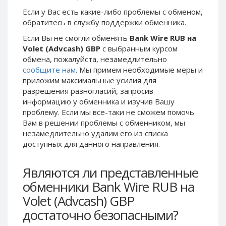
Phone Balance UAH
Phone Balance UAH
Если у Вас есть какие-либо проблемы с обменом,
обратитесь в службу поддержки обменника.
Phone Balance AMD
Phone Balance AMD
Если Вы не смогли обменять
Bank Wire RUB на
Neteller USD
Neteller USD
Volet (Advcash) GBP
с выбранным курсом
Neteller EUR
Neteller EUR
обмена, пожалуйста, незамедлительно
сообщите нам
. Мы примем необходимые меры и
Neteller INR
Neteller INR
приложим максимальные усилия для
Neteller PLN
Neteller PLN
разрешения разногласий, запросив
Neteller GBP
Neteller GBP
информацию у обменника и изучив Вашу
проблему. Если мы все-таки не сможем помочь
Neteller NOK
Neteller NOK
Вам в решении проблемы c обменником, мы
Neteller SEK
Neteller SEK
незамедлительно удалим его из списка
доступных для данного направления.
PaySera USD
PaySera USD
PaySera EUR
PaySera EUR
Являются ли представленные
PaySera PLN
PaySera PLN
обменники Bank Wire RUB на
AliPay CNY
AliPay CNY
Volet (Advcash) GBP
UnionPay CNY
UnionPay CNY
достаточно безопасными?
Paymer USD
Paymer USD