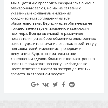
Мы тщательно проверяем каждый сайт обмена
Paymer RUB
Paymer RUB
электронных валют, но мы не связаны c
Paymer UAH
Paymer UAH
указанными компаниями никакими
юридическими соглашениями или
Capitalist USD
Capitalist USD
обязательствами. Верификация обменника не
Capitalist RUB
Capitalist RUB
тождественна гарантированию надежности
Capitalist EUR
Capitalist EUR
партнера. Всегда оценивайте различные
показатели при выборе обменника электронных
Payoneer USD
Payoneer USD
валют - уделите внимание отзывам и рейтингу у
Payoneer EUR
Payoneer EUR
пользователей, имеющимся резервам и
репутации. Будьте внимательны при
Revolut Binance USD
Revolut Binance USD
совершении сделок, большинство электронных
(BUSD)
(BUSD)
валют не подлежат возврату. OKchanger не
Revolut USD
Revolut USD
несет ответственности за потерю денежных
Revolut EUR
Revolut EUR
средств на стороннем ресурсе.
Revolut GBP
Revolut GBP
Global24 UAH
Global24 UAH
Piastrix RUB
Piastrix RUB
Piastrix USD
Piastrix USD
Piastrix EUR
Piastrix EUR