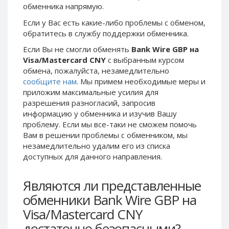
обменника напрямую.
Phone Balance UAH
Phone Balance UAH
Если у Вас есть какие-либо проблемы с обменом,
Phone Balance AMD
Phone Balance AMD
обратитесь в службу поддержки обменника.
Neteller USD
Neteller USD
Если Вы не смогли обменять
Bank Wire GBP на
Neteller EUR
Neteller EUR
Visa/Mastercard CNY
с выбранным курсом
обмена, пожалуйста, незамедлительно
Neteller INR
Neteller INR
сообщите нам
. Мы примем необходимые меры и
Neteller PLN
Neteller PLN
приложим максимальные усилия для
Neteller GBP
Neteller GBP
разрешения разногласий, запросив
информацию у обменника и изучив Вашу
Neteller NOK
Neteller NOK
проблему. Если мы все-таки не сможем помочь
Neteller SEK
Neteller SEK
Вам в решении проблемы c обменником, мы
незамедлительно удалим его из списка
PaySera USD
PaySera USD
доступных для данного направления.
PaySera EUR
PaySera EUR
PaySera PLN
PaySera PLN
Являются ли представленные
AliPay CNY
AliPay CNY
обменники Bank Wire GBP на
UnionPay CNY
UnionPay CNY
Visa/Mastercard CNY
Paymer USD
Paymer USD
достаточно безопасными?