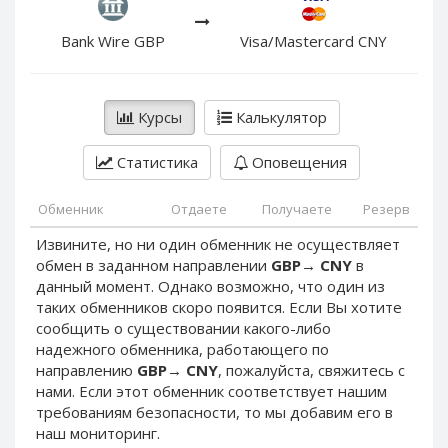
PayPal DKK
PayPal DKK
PayPal HKD
PayPal HKD
Bank Wire GBP
Visa/Mastercard CNY
PayPal JPY
PayPal JPY
PayPal NZD
PayPal NZD
Курсы
Калькулятор
PayPal NOK
PayPal NOK
PayPal PLN
PayPal PLN
Статистика
Оповещения
PayPal SGD
PayPal SGD
Обменник
Отдаете
Получаете
Резерв
PayPal SEK
PayPal SEK
Извините, но ни один обменник не осуществляет
PayPal CHF
PayPal CHF
обмен в заданном направлении
GBP
→
CNY
в
PayPal MYR
PayPal MYR
данный момент. Однако возможно, что один из
Webmoney WMZ
Webmoney WMZ
таких обменников скоро появится. Если Вы хотите
сообщить о существовании какого-либо
Webmoney WMR
Webmoney WMR
надежного обменника, работающего по
Webmoney WME
Webmoney WME
направлению
GBP
→
CNY
, пожалуйста, свяжитесь с
нами. Если этот обменник соответствует нашим
Webmoney WMU
Webmoney WMU
требованиям безопасности, то мы добавим его в
Webmoney WMK
Webmoney WMK
наш мониторинг.