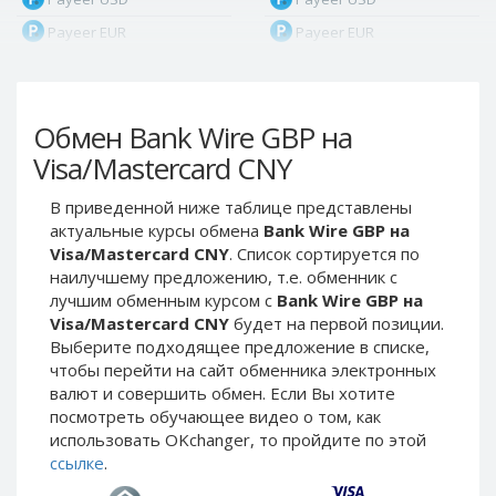
Payeer EUR
Payeer EUR
Payeer RUB
Payeer RUB
Payeer Bitcoin (BTC)
Payeer Bitcoin (BTC)
Обмен Bank Wire GBP на
Payeer Tether ERC20
Payeer Tether ERC20
(USDT)
(USDT)
Visa/Mastercard CNY
Payeer UAH
Payeer UAH
В приведенной ниже таблице представлены
ЮMoney RUB
ЮMoney RUB
актуальные курсы обмена
Bank Wire GBP на
ЮMoney KZT
ЮMoney KZT
Visa/Mastercard CNY
. Список сортируется по
наилучшему предложению, т.е. обменник с
PayPal USD
PayPal USD
лучшим обменным курсом с
Bank Wire GBP на
PayPal EUR
PayPal EUR
Visa/Mastercard CNY
будет на первой позиции.
PayPal GBP
PayPal GBP
Выберите подходящее предложение в списке,
чтобы перейти на сайт обменника электронных
PayPal CAD
PayPal CAD
валют и совершить обмен. Если Вы хотите
PayPal AUD
PayPal AUD
посмотреть обучающее видео о том, как
использовать OKchanger, то пройдите по этой
PayPal RUB
PayPal RUB
ссылке
.
PayPal CZK
PayPal CZK