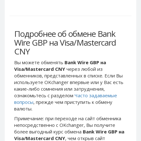
Webmoney WMG
Webmoney WMG
Webmoney WMX
Webmoney WMX
Webmoney WMB
Webmoney WMB
Skril USD
Skril USD
Подробнее об обмене Bank
Skril EUR
Skril EUR
Wire GBP на Visa/Mastercard
Skril INR
Skril INR
CNY
Skril PLN
Skril PLN
Вы можете обменять
Bank Wire GBP на
Skril GBP
Skril GBP
Visa/Mastercard CNY
через любой из
Skril AUD
Skril AUD
обменников, представленных в списке. Если Вы
используете OKchanger впервые или у Вас есть
Skril NOK
Skril NOK
какие-либо сомнения или затруднения,
Skril SEK
Skril SEK
ознакомьтесь с разделом
Часто задаваемые
Paxum USD
Paxum USD
вопросы
, прежде чем приступить к обмену
валюты.
Paxum EUR
Paxum EUR
Примечание: при переходе на сайт обменника
Epay USD
Epay USD
непосредственно c OKchanger, Вы получите
Epay EUR
Epay EUR
более выгодный курс обмена
Bank Wire GBP на
Visa/Mastercard CNY
, чем открыв сайт
Phone Balance RUB
Phone Balance RUB