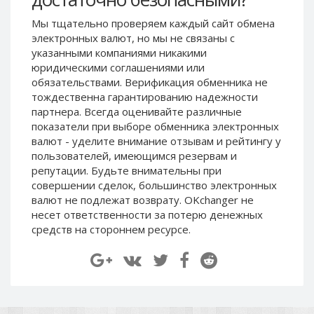
Paymer RUB
Paymer RUB
Мы тщательно проверяем каждый сайт обмена
Paymer UAH
Paymer UAH
электронных валют, но мы не связаны c
указанными компаниями никакими
Capitalist USD
Capitalist USD
юридическими соглашениями или
Capitalist RUB
Capitalist RUB
обязательствами. Верификация обменника не
Capitalist EUR
Capitalist EUR
тождественна гарантированию надежности
партнера. Всегда оценивайте различные
Payoneer USD
Payoneer USD
показатели при выборе обменника электронных
Payoneer EUR
Payoneer EUR
валют - уделите внимание отзывам и рейтингу у
пользователей, имеющимся резервам и
Revolut Binance USD
Revolut Binance USD
репутации. Будьте внимательны при
(BUSD)
(BUSD)
совершении сделок, большинство электронных
Revolut USD
Revolut USD
валют не подлежат возврату. OKchanger не
Revolut EUR
Revolut EUR
несет ответственности за потерю денежных
средств на стороннем ресурсе.
Revolut GBP
Revolut GBP
Global24 UAH
Global24 UAH
Piastrix RUB
Piastrix RUB
Piastrix USD
Piastrix USD
Piastrix EUR
Piastrix EUR