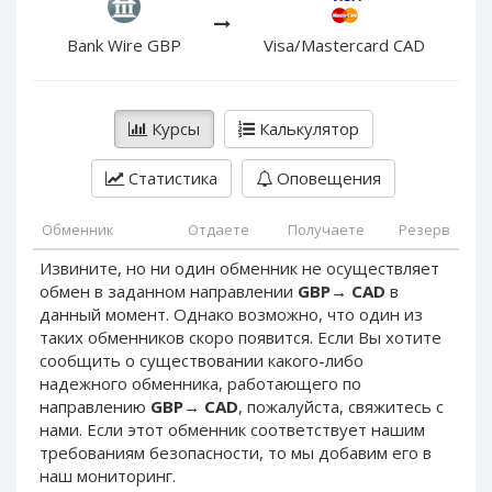
PayPal DKK
PayPal DKK
PayPal HKD
PayPal HKD
Bank Wire GBP
Visa/Mastercard CAD
PayPal JPY
PayPal JPY
PayPal NZD
PayPal NZD
Курсы
Калькулятор
PayPal NOK
PayPal NOK
PayPal PLN
PayPal PLN
Статистика
Оповещения
PayPal SGD
PayPal SGD
Обменник
Отдаете
Получаете
Резерв
PayPal SEK
PayPal SEK
Извините, но ни один обменник не осуществляет
PayPal CHF
PayPal CHF
обмен в заданном направлении
GBP
→
CAD
в
PayPal MYR
PayPal MYR
данный момент. Однако возможно, что один из
Webmoney WMZ
Webmoney WMZ
таких обменников скоро появится. Если Вы хотите
сообщить о существовании какого-либо
Webmoney WMR
Webmoney WMR
надежного обменника, работающего по
Webmoney WME
Webmoney WME
направлению
GBP
→
CAD
, пожалуйста, свяжитесь с
нами. Если этот обменник соответствует нашим
Webmoney WMU
Webmoney WMU
требованиям безопасности, то мы добавим его в
Webmoney WMK
Webmoney WMK
наш мониторинг.