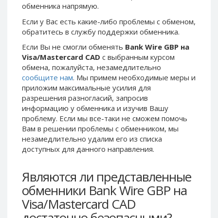
обменника напрямую.
Phone Balance UAH
Phone Balance UAH
Если у Вас есть какие-либо проблемы с обменом,
Phone Balance AMD
Phone Balance AMD
обратитесь в службу поддержки обменника.
Neteller USD
Neteller USD
Если Вы не смогли обменять
Bank Wire GBP на
Neteller EUR
Neteller EUR
Visa/Mastercard CAD
с выбранным курсом
обмена, пожалуйста, незамедлительно
Neteller INR
Neteller INR
сообщите нам
. Мы примем необходимые меры и
Neteller PLN
Neteller PLN
приложим максимальные усилия для
Neteller GBP
Neteller GBP
разрешения разногласий, запросив
информацию у обменника и изучив Вашу
Neteller NOK
Neteller NOK
проблему. Если мы все-таки не сможем помочь
Neteller SEK
Neteller SEK
Вам в решении проблемы c обменником, мы
незамедлительно удалим его из списка
PaySera USD
PaySera USD
доступных для данного направления.
PaySera EUR
PaySera EUR
PaySera PLN
PaySera PLN
Являются ли представленные
AliPay CNY
AliPay CNY
обменники Bank Wire GBP на
UnionPay CNY
UnionPay CNY
Visa/Mastercard CAD
Paymer USD
Paymer USD
достаточно безопасными?