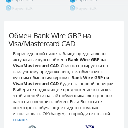
Payeer EUR
Payeer EUR
Payeer RUB
Payeer RUB
Payeer Bitcoin (BTC)
Payeer Bitcoin (BTC)
Обмен Bank Wire GBP на
Payeer Tether ERC20
Payeer Tether ERC20
(USDT)
(USDT)
Visa/Mastercard CAD
Payeer UAH
Payeer UAH
В приведенной ниже таблице представлены
ЮMoney RUB
ЮMoney RUB
актуальные курсы обмена
Bank Wire GBP на
ЮMoney KZT
ЮMoney KZT
Visa/Mastercard CAD
. Список сортируется по
наилучшему предложению, т.е. обменник с
PayPal USD
PayPal USD
лучшим обменным курсом с
Bank Wire GBP на
PayPal EUR
PayPal EUR
Visa/Mastercard CAD
будет на первой позиции.
PayPal GBP
PayPal GBP
Выберите подходящее предложение в списке,
чтобы перейти на сайт обменника электронных
PayPal CAD
PayPal CAD
валют и совершить обмен. Если Вы хотите
PayPal AUD
PayPal AUD
посмотреть обучающее видео о том, как
использовать OKchanger, то пройдите по этой
PayPal RUB
PayPal RUB
ссылке
.
PayPal CZK
PayPal CZK