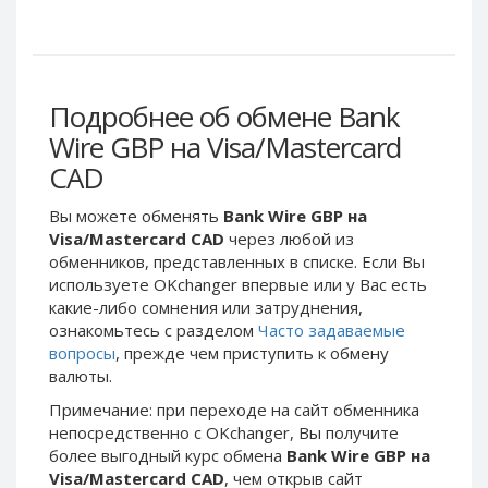
Webmoney WMG
Webmoney WMG
Webmoney WMX
Webmoney WMX
Webmoney WMB
Webmoney WMB
Skril USD
Skril USD
Подробнее об обмене Bank
Skril EUR
Skril EUR
Wire GBP на Visa/Mastercard
Skril INR
Skril INR
CAD
Skril PLN
Skril PLN
Вы можете обменять
Bank Wire GBP на
Skril GBP
Skril GBP
Visa/Mastercard CAD
через любой из
Skril AUD
Skril AUD
обменников, представленных в списке. Если Вы
используете OKchanger впервые или у Вас есть
Skril NOK
Skril NOK
какие-либо сомнения или затруднения,
Skril SEK
Skril SEK
ознакомьтесь с разделом
Часто задаваемые
Paxum USD
Paxum USD
вопросы
, прежде чем приступить к обмену
валюты.
Paxum EUR
Paxum EUR
Примечание: при переходе на сайт обменника
Epay USD
Epay USD
непосредственно c OKchanger, Вы получите
Epay EUR
Epay EUR
более выгодный курс обмена
Bank Wire GBP на
Visa/Mastercard CAD
, чем открыв сайт
Phone Balance RUB
Phone Balance RUB