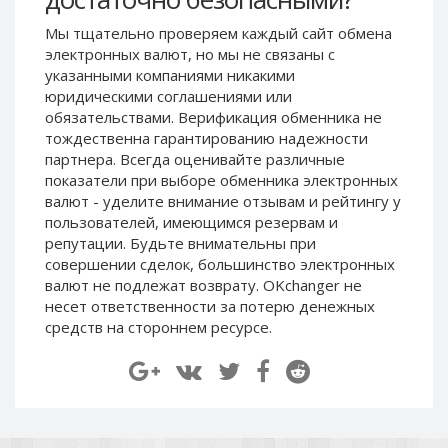
Paymer RUB
Paymer RUB
Мы тщательно проверяем каждый сайт обмена
Paymer UAH
Paymer UAH
электронных валют, но мы не связаны c
указанными компаниями никакими
Capitalist USD
Capitalist USD
юридическими соглашениями или
Capitalist RUB
Capitalist RUB
обязательствами. Верификация обменника не
Capitalist EUR
Capitalist EUR
тождественна гарантированию надежности
партнера. Всегда оценивайте различные
Payoneer USD
Payoneer USD
показатели при выборе обменника электронных
Payoneer EUR
Payoneer EUR
валют - уделите внимание отзывам и рейтингу у
пользователей, имеющимся резервам и
Revolut Binance USD
Revolut Binance USD
репутации. Будьте внимательны при
(BUSD)
(BUSD)
совершении сделок, большинство электронных
Revolut USD
Revolut USD
валют не подлежат возврату. OKchanger не
Revolut EUR
Revolut EUR
несет ответственности за потерю денежных
средств на стороннем ресурсе.
Revolut GBP
Revolut GBP
Global24 UAH
Global24 UAH
Piastrix RUB
Piastrix RUB
Piastrix USD
Piastrix USD
Piastrix EUR
Piastrix EUR