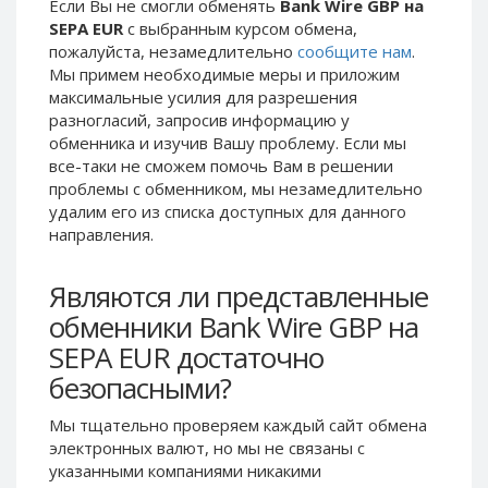
Если Вы не смогли обменять
Bank Wire GBP на
Phone Balance UAH
Phone Balance UAH
SEPA EUR
с выбранным курсом обмена,
пожалуйста, незамедлительно
сообщите нам
.
Phone Balance AMD
Phone Balance AMD
Мы примем необходимые меры и приложим
Neteller USD
Neteller USD
максимальные усилия для разрешения
разногласий, запросив информацию у
Neteller EUR
Neteller EUR
обменника и изучив Вашу проблему. Если мы
Neteller INR
Neteller INR
все-таки не сможем помочь Вам в решении
Neteller PLN
Neteller PLN
проблемы c обменником, мы незамедлительно
удалим его из списка доступных для данного
Neteller GBP
Neteller GBP
направления.
Neteller NOK
Neteller NOK
Neteller SEK
Neteller SEK
Являются ли представленные
PaySera USD
PaySera USD
обменники Bank Wire GBP на
PaySera EUR
PaySera EUR
SEPA EUR достаточно
PaySera PLN
PaySera PLN
безопасными?
AliPay CNY
AliPay CNY
Мы тщательно проверяем каждый сайт обмена
UnionPay CNY
UnionPay CNY
электронных валют, но мы не связаны c
указанными компаниями никакими
Paymer USD
Paymer USD