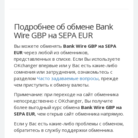
Webmoney WMG
Webmoney WMG
Webmoney WMX
Webmoney WMX
Webmoney WMB
Webmoney WMB
Подробнее об обмене Bank
Skril USD
Skril USD
Wire GBP на SEPA EUR
Skril EUR
Skril EUR
Вы можете обменять
Bank Wire GBP на SEPA
Skril INR
Skril INR
EUR
через любой из обменников,
Skril PLN
Skril PLN
представленных в списке. Если Вы используете
Skril GBP
Skril GBP
OKchanger впервые или у Вас есть какие-либо
сомнения или затруднения, ознакомьтесь с
Skril AUD
Skril AUD
разделом
Часто задаваемые вопросы
, прежде
Skril NOK
Skril NOK
чем приступить к обмену валюты.
Skril SEK
Skril SEK
Примечание: при переходе на сайт обменника
Paxum USD
Paxum USD
непосредственно c OKchanger, Вы получите
более выгодный курс обмена
Bank Wire GBP на
Paxum EUR
Paxum EUR
SEPA EUR
, чем открыв сайт обменника напрямую.
Epay USD
Epay USD
Если у Вас есть какие-либо проблемы с обменом,
Epay EUR
Epay EUR
обратитесь в службу поддержки обменника.
Phone Balance RUB
Phone Balance RUB