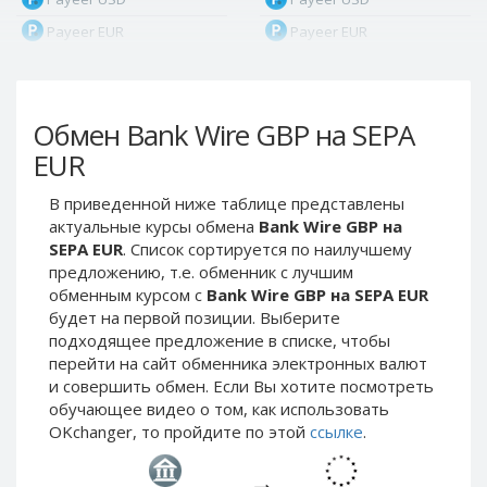
Payeer EUR
Payeer EUR
Payeer RUB
Payeer RUB
Payeer Bitcoin (BTC)
Payeer Bitcoin (BTC)
Обмен Bank Wire GBP на SEPA
Payeer Tether ERC20
Payeer Tether ERC20
(USDT)
(USDT)
EUR
Payeer UAH
Payeer UAH
В приведенной ниже таблице представлены
ЮMoney RUB
ЮMoney RUB
актуальные курсы обмена
Bank Wire GBP на
ЮMoney KZT
ЮMoney KZT
SEPA EUR
. Список сортируется по наилучшему
предложению, т.е. обменник с лучшим
PayPal USD
PayPal USD
обменным курсом с
Bank Wire GBP на SEPA EUR
PayPal EUR
PayPal EUR
будет на первой позиции. Выберите
PayPal GBP
PayPal GBP
подходящее предложение в списке, чтобы
перейти на сайт обменника электронных валют
PayPal CAD
PayPal CAD
и совершить обмен. Если Вы хотите посмотреть
PayPal AUD
PayPal AUD
обучающее видео о том, как использовать
OKchanger, то пройдите по этой
ссылке
.
PayPal RUB
PayPal RUB
PayPal CZK
PayPal CZK