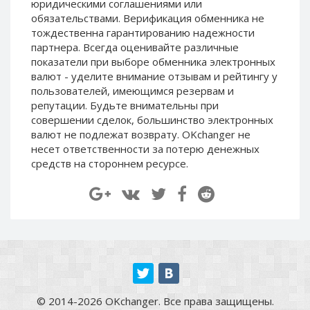
юридическими соглашениями или
Paymer RUB
Paymer RUB
обязательствами. Верификация обменника не
Paymer UAH
Paymer UAH
тождественна гарантированию надежности
партнера. Всегда оценивайте различные
Capitalist USD
Capitalist USD
показатели при выборе обменника электронных
Capitalist RUB
Capitalist RUB
валют - уделите внимание отзывам и рейтингу у
пользователей, имеющимся резервам и
Capitalist EUR
Capitalist EUR
репутации. Будьте внимательны при
Payoneer USD
Payoneer USD
совершении сделок, большинство электронных
Payoneer EUR
Payoneer EUR
валют не подлежат возврату. OKchanger не
несет ответственности за потерю денежных
Revolut Binance USD
Revolut Binance USD
средств на стороннем ресурсе.
(BUSD)
(BUSD)
Revolut USD
Revolut USD
Revolut EUR
Revolut EUR
Revolut GBP
Revolut GBP
Global24 UAH
Global24 UAH
Piastrix RUB
Piastrix RUB
Piastrix USD
Piastrix USD
© 2014-2026 OKchanger. Все права защищены.
Piastrix EUR
Piastrix EUR