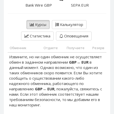
PayPal DKK
PayPal DKK
Bank Wire GBP
SEPA EUR
PayPal HKD
PayPal HKD
PayPal JPY
PayPal JPY
Курсы
Калькулятор
PayPal NZD
PayPal NZD
PayPal NOK
PayPal NOK
Статистика
Оповещения
PayPal PLN
PayPal PLN
PayPal SGD
PayPal SGD
Обменник
Отдаете
Получаете
Резерв
PayPal SEK
PayPal SEK
Извините, но ни один обменник не осуществляет
обмен в заданном направлении
GBP
→
EUR
в
PayPal CHF
PayPal CHF
данный момент. Однако возможно, что один из
PayPal MYR
PayPal MYR
таких обменников скоро появится. Если Вы хотите
Webmoney WMZ
Webmoney WMZ
сообщить о существовании какого-либо
надежного обменника, работающего по
Webmoney WMR
Webmoney WMR
направлению
GBP
→
EUR
, пожалуйста, свяжитесь с
Webmoney WME
Webmoney WME
нами. Если этот обменник соответствует нашим
требованиям безопасности, то мы добавим его в
Webmoney WMU
Webmoney WMU
наш мониторинг.
Webmoney WMK
Webmoney WMK