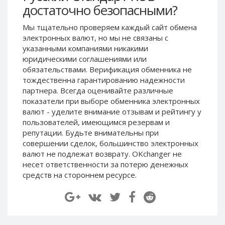
достаточно безопасными?
Paymer RUB
Paymer RUB
Paymer UAH
Paymer UAH
Мы тщательно проверяем каждый сайт обмена
электронных валют, но мы не связаны c
Capitalist USD
Capitalist USD
указанными компаниями никакими
Capitalist RUB
Capitalist RUB
юридическими соглашениями или
Capitalist EUR
Capitalist EUR
обязательствами. Верификация обменника не
тождественна гарантированию надежности
Payoneer USD
Payoneer USD
партнера. Всегда оценивайте различные
Payoneer EUR
Payoneer EUR
показатели при выборе обменника электронных
валют - уделите внимание отзывам и рейтингу у
Revolut Binance USD
Revolut Binance USD
пользователей, имеющимся резервам и
(BUSD)
(BUSD)
репутации. Будьте внимательны при
Revolut USD
Revolut USD
совершении сделок, большинство электронных
Revolut EUR
Revolut EUR
валют не подлежат возврату. OKchanger не
несет ответственности за потерю денежных
Revolut GBP
Revolut GBP
средств на стороннем ресурсе.
Global24 UAH
Global24 UAH
Piastrix RUB
Piastrix RUB
Piastrix USD
Piastrix USD
Piastrix EUR
Piastrix EUR