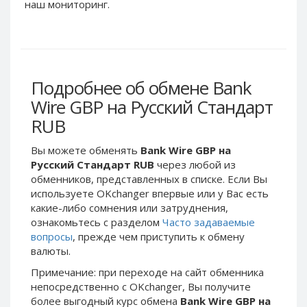
Webmoney WMG
Webmoney WMG
наш мониторинг.
Webmoney WMX
Webmoney WMX
Webmoney WMB
Webmoney WMB
Skril USD
Skril USD
Подробнее об обмене Bank
Skril EUR
Skril EUR
Wire GBP на Русский Стандарт
Skril INR
Skril INR
RUB
Skril PLN
Skril PLN
Skril GBP
Skril GBP
Вы можете обменять
Bank Wire GBP на
Skril AUD
Skril AUD
Русский Стандарт RUB
через любой из
обменников, представленных в списке. Если Вы
Skril NOK
Skril NOK
используете OKchanger впервые или у Вас есть
Skril SEK
Skril SEK
какие-либо сомнения или затруднения,
Paxum USD
Paxum USD
ознакомьтесь с разделом
Часто задаваемые
вопросы
, прежде чем приступить к обмену
Paxum EUR
Paxum EUR
валюты.
Epay USD
Epay USD
Примечание: при переходе на сайт обменника
Epay EUR
Epay EUR
непосредственно c OKchanger, Вы получите
более выгодный курс обмена
Bank Wire GBP на
Phone Balance RUB
Phone Balance RUB