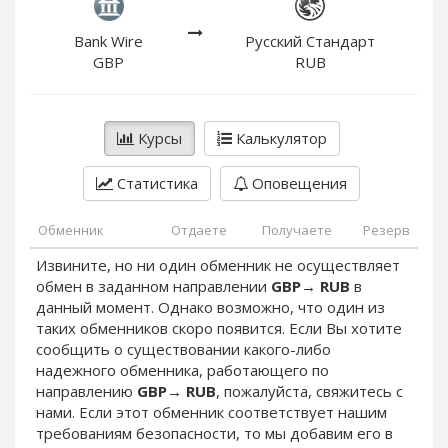
PayPal DKK
PayPal DKK
PayPal HKD
PayPal HKD
Bank Wire
Русский Стандарт
GBP
RUB
PayPal JPY
PayPal JPY
PayPal NZD
PayPal NZD
PayPal NOK
PayPal NOK
Курсы
Калькулятор
PayPal PLN
PayPal PLN
Статистика
Оповещения
PayPal SGD
PayPal SGD
PayPal SEK
PayPal SEK
Обменник
Отдаете
Получаете
Резерв
PayPal CHF
PayPal CHF
Извините, но ни один обменник не осуществляет
PayPal MYR
PayPal MYR
обмен в заданном направлении
GBP
→
RUB
в
Webmoney WMZ
Webmoney WMZ
данный момент. Однако возможно, что один из
таких обменников скоро появится. Если Вы хотите
Webmoney WMR
Webmoney WMR
сообщить о существовании какого-либо
Webmoney WME
Webmoney WME
надежного обменника, работающего по
направлению
GBP
→
RUB
, пожалуйста, свяжитесь с
Webmoney WMU
Webmoney WMU
нами. Если этот обменник соответствует нашим
Webmoney WMK
Webmoney WMK
требованиям безопасности, то мы добавим его в