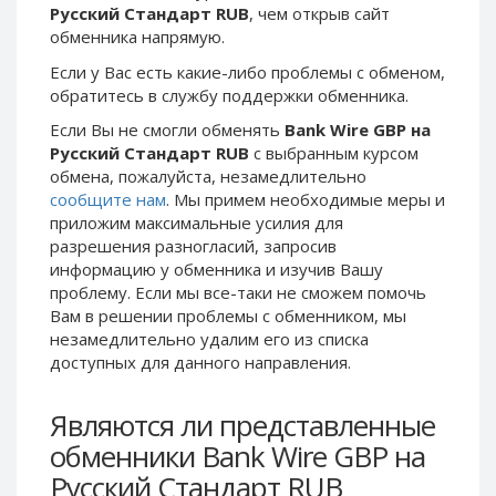
Русский Стандарт RUB
, чем открыв сайт
Phone Balance UAH
Phone Balance UAH
обменника напрямую.
Phone Balance AMD
Phone Balance AMD
Если у Вас есть какие-либо проблемы с обменом,
Neteller USD
Neteller USD
обратитесь в службу поддержки обменника.
Neteller EUR
Neteller EUR
Если Вы не смогли обменять
Bank Wire GBP на
Русский Стандарт RUB
с выбранным курсом
Neteller INR
Neteller INR
обмена, пожалуйста, незамедлительно
Neteller PLN
Neteller PLN
сообщите нам
. Мы примем необходимые меры и
Neteller GBP
Neteller GBP
приложим максимальные усилия для
разрешения разногласий, запросив
Neteller NOK
Neteller NOK
информацию у обменника и изучив Вашу
Neteller SEK
Neteller SEK
проблему. Если мы все-таки не сможем помочь
Вам в решении проблемы c обменником, мы
PaySera USD
PaySera USD
незамедлительно удалим его из списка
PaySera EUR
PaySera EUR
доступных для данного направления.
PaySera PLN
PaySera PLN
Являются ли представленные
AliPay CNY
AliPay CNY
обменники Bank Wire GBP на
UnionPay CNY
UnionPay CNY
Русский Стандарт RUB
Paymer USD
Paymer USD