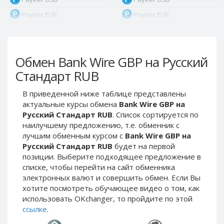
Payeer EUR
Payeer EUR
Payeer RUB
Payeer RUB
Payeer Bitcoin (BTC)
Payeer Bitcoin (BTC)
Обмен Bank Wire GBP на Русский
Payeer Tether ERC20
Payeer Tether ERC20
(USDT)
(USDT)
Стандарт RUB
Payeer UAH
Payeer UAH
В приведенной ниже таблице представлены
ЮMoney RUB
ЮMoney RUB
актуальные курсы обмена
Bank Wire GBP на
ЮMoney KZT
ЮMoney KZT
Русский Стандарт RUB
. Список сортируется по
наилучшему предложению, т.е. обменник с
PayPal USD
PayPal USD
лучшим обменным курсом с
Bank Wire GBP на
PayPal EUR
PayPal EUR
Русский Стандарт RUB
будет на первой
PayPal GBP
PayPal GBP
позиции. Выберите подходящее предложение в
списке, чтобы перейти на сайт обменника
PayPal CAD
PayPal CAD
электронных валют и совершить обмен. Если Вы
PayPal AUD
PayPal AUD
хотите посмотреть обучающее видео о том, как
использовать OKchanger, то пройдите по этой
PayPal RUB
PayPal RUB
ссылке
.
PayPal CZK
PayPal CZK