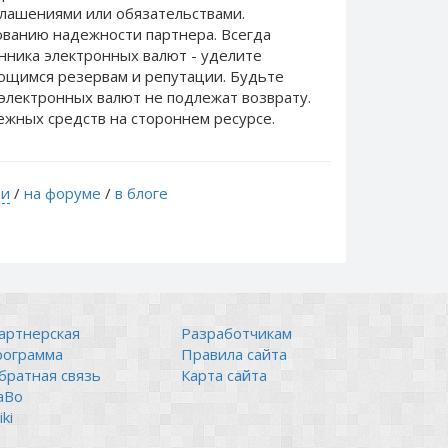
лашениями или обязательствами.
ванию надежности партнера. Всегда
нника электронных валют - уделите
еющимся резервам и репутации. Будьте
электронных валют не подлежат возврату.
ежных средств на стороннем ресурсе.
ти
/
на форуме
/
в блоге
артнерская
Разработчикам
рограмма
Правила сайта
братная связь
Карта сайта
аВо
ki