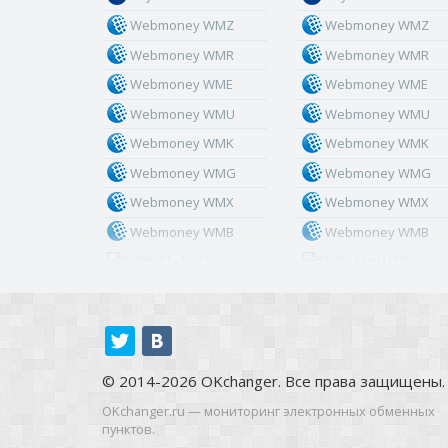
Webmoney WMZ
Webmoney WMZ
Webmoney WMR
Webmoney WMR
Webmoney WME
Webmoney WME
Webmoney WMU
Webmoney WMU
Webmoney WMK
Webmoney WMK
Webmoney WMG
Webmoney WMG
Webmoney WMX
Webmoney WMX
Webmoney WMB
Webmoney WMB
Skril USD
Skril USD
Skril EUR
Skril EUR
Skril INR
Skril INR
Skril PLN
Skril PLN
Skril GBP
Skril GBP
© 2014-2026 OKchanger. Все права защищены.
Skril AUD
Skril AUD
OKchanger.ru — мониторинг электронных обменных
пунктов.
Skril NOK
Skril NOK