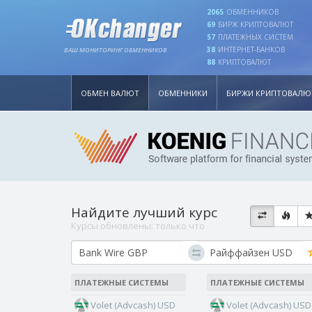
2065
ОБМЕННИКОВ
69
БИРЖ КРИПТОВАЛЮТ
57
ПЛАТЕЖНЫХ СИСТЕМ
38
ИНТЕРНЕТ-БАНКОВ
ВАШ МОНИТОРИНГ ОБМЕННИКОВ
88
КРИПТОВАЛЮТ
ОБМЕН ВАЛЮТ
ОБМЕННИКИ
БИРЖИ КРИПТОВАЛЮ
Найдите лучший курс
Курсы обновлены:
только что
ПЛАТЕЖНЫЕ СИСТЕМЫ
ПЛАТЕЖНЫЕ СИСТЕМЫ
Volet (Advcash) USD
Volet (Advcash) USD