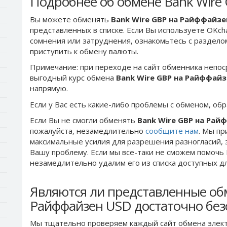
Подробнее об обмене Bank Wire
Вы можете обменять
Bank Wire GBP на Райффайзе
представленных в списке. Если Вы используете OKch
сомнения или затруднения, ознакомьтесь с раздел
приступить к обмену валюты.
Примечание: при переходе на сайт обменника непос
выгодный курс обмена
Bank Wire GBP на Райффайз
напрямую.
Если у Вас есть какие-либо проблемы с обменом, об
Если Вы не смогли обменять
Bank Wire GBP на Рай
пожалуйста, незамедлительно
сообщите нам
. Мы п
максимальные усилия для разрешения разногласий, 
Вашу проблему. Если мы все-таки не сможем помочь
незамедлительно удалим его из списка доступных д
Являются ли представленные об
Райффайзен USD достаточно бе
Мы тщательно проверяем каждый сайт обмена элект