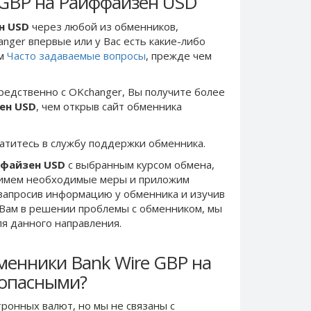
 GBP на Райффайзен USD
н USD
через любой из обменников,
anger впервые или у Вас есть какие-либо
ом
Часто задаваемые вопросы
, прежде чем
редственно c OKchanger, Вы получите более
ен USD
, чем открыв сайт обменника
ратитесь в службу поддержки обменника.
ффайзен USD
с выбранным курсом обмена,
римем необходимые меры и приложим
запросив информацию у обменника и изучив
 Вам в решении проблемы c обменником, мы
ля данного направления.
менники Bank Wire GBP на
зопасными?
ронных валют, но мы не связаны c