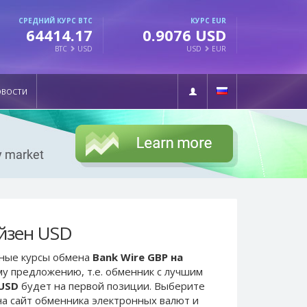
СРЕДНИЙ КУРС BTC
КУРС EUR
64414.17
0.9076 USD
BTC
USD
USD
EUR
ОВОСТИ
йзен USD
ьные курсы обмена
Bank Wire GBP на
му предложению, т.е. обменник с лучшим
 USD
будет на первой позиции. Выберите
а сайт обменника электронных валют и