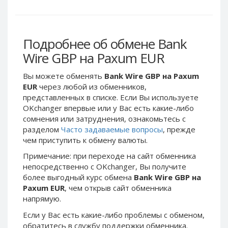
Webmoney WMG
Webmoney WMG
Webmoney WMX
Webmoney WMX
Webmoney WMB
Webmoney WMB
Подробнее об обмене Bank
Skril USD
Skril USD
Wire GBP на Paxum EUR
Skril EUR
Skril EUR
Вы можете обменять
Bank Wire GBP на Paxum
Skril INR
Skril INR
EUR
через любой из обменников,
Skril PLN
Skril PLN
представленных в списке. Если Вы используете
Skril GBP
Skril GBP
OKchanger впервые или у Вас есть какие-либо
сомнения или затруднения, ознакомьтесь с
Skril AUD
Skril AUD
разделом
Часто задаваемые вопросы
, прежде
Skril NOK
Skril NOK
чем приступить к обмену валюты.
Skril SEK
Skril SEK
Примечание: при переходе на сайт обменника
Paxum USD
Paxum USD
непосредственно c OKchanger, Вы получите
более выгодный курс обмена
Bank Wire GBP на
Paxum EUR
Paxum EUR
Paxum EUR
, чем открыв сайт обменника
Epay USD
Epay USD
напрямую.
Epay EUR
Epay EUR
Если у Вас есть какие-либо проблемы с обменом,
Phone Balance RUB
Phone Balance RUB
обратитесь в службу поддержки обменника.