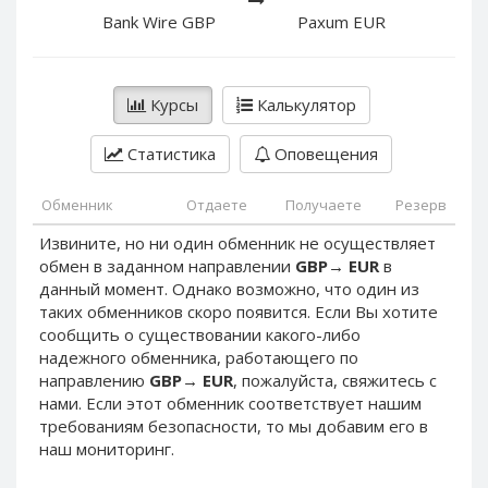
PayPal DKK
PayPal DKK
Bank Wire GBP
Paxum EUR
PayPal HKD
PayPal HKD
PayPal JPY
PayPal JPY
Курсы
Калькулятор
PayPal NZD
PayPal NZD
PayPal NOK
PayPal NOK
Статистика
Оповещения
PayPal PLN
PayPal PLN
PayPal SGD
PayPal SGD
Обменник
Отдаете
Получаете
Резерв
PayPal SEK
PayPal SEK
Извините, но ни один обменник не осуществляет
обмен в заданном направлении
GBP
→
EUR
в
PayPal CHF
PayPal CHF
данный момент. Однако возможно, что один из
PayPal MYR
PayPal MYR
таких обменников скоро появится. Если Вы хотите
Webmoney WMZ
Webmoney WMZ
сообщить о существовании какого-либо
надежного обменника, работающего по
Webmoney WMR
Webmoney WMR
направлению
GBP
→
EUR
, пожалуйста, свяжитесь с
Webmoney WME
Webmoney WME
нами. Если этот обменник соответствует нашим
требованиям безопасности, то мы добавим его в
Webmoney WMU
Webmoney WMU
наш мониторинг.
Webmoney WMK
Webmoney WMK