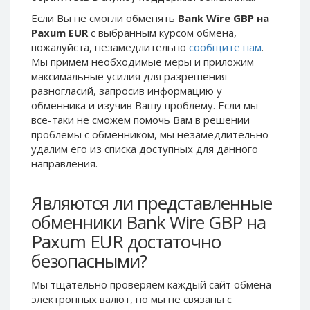
Phone Balance UAH
Phone Balance UAH
Если Вы не смогли обменять
Bank Wire GBP на
Paxum EUR
с выбранным курсом обмена,
Phone Balance AMD
Phone Balance AMD
пожалуйста, незамедлительно
сообщите нам
.
Neteller USD
Neteller USD
Мы примем необходимые меры и приложим
максимальные усилия для разрешения
Neteller EUR
Neteller EUR
разногласий, запросив информацию у
Neteller INR
Neteller INR
обменника и изучив Вашу проблему. Если мы
Neteller PLN
Neteller PLN
все-таки не сможем помочь Вам в решении
проблемы c обменником, мы незамедлительно
Neteller GBP
Neteller GBP
удалим его из списка доступных для данного
Neteller NOK
Neteller NOK
направления.
Neteller SEK
Neteller SEK
Являются ли представленные
PaySera USD
PaySera USD
обменники Bank Wire GBP на
PaySera EUR
PaySera EUR
Paxum EUR достаточно
PaySera PLN
PaySera PLN
безопасными?
AliPay CNY
AliPay CNY
UnionPay CNY
UnionPay CNY
Мы тщательно проверяем каждый сайт обмена
электронных валют, но мы не связаны c
Paymer USD
Paymer USD