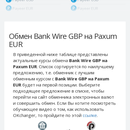
Payeer EUR
Payeer EUR
Payeer RUB
Payeer RUB
Payeer Bitcoin (BTC)
Payeer Bitcoin (BTC)
Обмен Bank Wire GBP на Paxum
Payeer Tether ERC20
Payeer Tether ERC20
(USDT)
(USDT)
EUR
Payeer UAH
Payeer UAH
В приведенной ниже таблице представлены
ЮMoney RUB
ЮMoney RUB
актуальные курсы обмена
Bank Wire GBP на
ЮMoney KZT
ЮMoney KZT
Paxum EUR
. Список сортируется по наилучшему
предложению, т.е. обменник с лучшим
PayPal USD
PayPal USD
обменным курсом с
Bank Wire GBP на Paxum
PayPal EUR
PayPal EUR
EUR
будет на первой позиции. Выберите
PayPal GBP
PayPal GBP
подходящее предложение в списке, чтобы
перейти на сайт обменника электронных валют
PayPal CAD
PayPal CAD
и совершить обмен. Если Вы хотите посмотреть
PayPal AUD
PayPal AUD
обучающее видео о том, как использовать
OKchanger, то пройдите по этой
ссылке
.
PayPal RUB
PayPal RUB
PayPal CZK
PayPal CZK