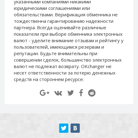
указанными компаниями никакими
Paymer RUB
Paymer RUB
юридическими соглашениями или
Paymer UAH
Paymer UAH
обязательствами. Верификация обменника не
тождественна гарантированию надежности
Capitalist USD
Capitalist USD
партнера. Всегда оценивайте различные
Capitalist RUB
Capitalist RUB
показатели при выборе обменника электронных
валют - уделите внимание отзывам и рейтингу у
Capitalist EUR
Capitalist EUR
пользователей, имеющимся резервам и
Payoneer USD
Payoneer USD
репутации. Будьте внимательны при
Payoneer EUR
Payoneer EUR
совершении сделок, большинство электронных
валют не подлежат возврату. OKchanger не
Revolut Binance USD
Revolut Binance USD
несет ответственности за потерю денежных
(BUSD)
(BUSD)
средств на стороннем ресурсе.
Revolut USD
Revolut USD
Revolut EUR
Revolut EUR
Revolut GBP
Revolut GBP
Global24 UAH
Global24 UAH
Piastrix RUB
Piastrix RUB
Piastrix USD
Piastrix USD
Piastrix EUR
Piastrix EUR