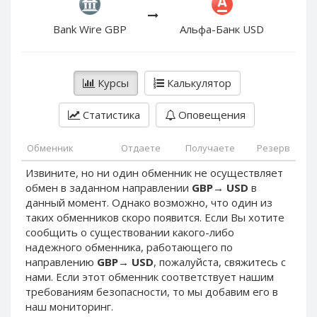
PayPal DKK
PayPal DKK
PayPal HKD
PayPal HKD
Bank Wire GBP
Альфа-Банк USD
PayPal JPY
PayPal JPY
PayPal NZD
PayPal NZD
Курсы
Калькулятор
PayPal NOK
PayPal NOK
PayPal PLN
PayPal PLN
Статистика
Оповещения
PayPal SGD
PayPal SGD
Обменник
Отдаете
Получаете
Резерв
PayPal SEK
PayPal SEK
Извините, но ни один обменник не осуществляет
PayPal CHF
PayPal CHF
обмен в заданном направлении
GBP
→
USD
в
PayPal MYR
PayPal MYR
данный момент. Однако возможно, что один из
Webmoney WMZ
Webmoney WMZ
таких обменников скоро появится. Если Вы хотите
сообщить о существовании какого-либо
Webmoney WMR
Webmoney WMR
надежного обменника, работающего по
Webmoney WME
Webmoney WME
направлению
GBP
→
USD
, пожалуйста, свяжитесь с
нами. Если этот обменник соответствует нашим
Webmoney WMU
Webmoney WMU
требованиям безопасности, то мы добавим его в
Webmoney WMK
Webmoney WMK
наш мониторинг.