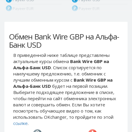
Payeer EUR
Payeer EUR
Payeer RUB
Payeer RUB
Payeer Bitcoin (BTC)
Payeer Bitcoin (BTC)
Обмен Bank Wire GBP на Альфа-
Payeer Tether ERC20
Payeer Tether ERC20
(USDT)
(USDT)
Банк USD
Payeer UAH
Payeer UAH
В приведенной ниже таблице представлены
ЮMoney RUB
ЮMoney RUB
актуальные курсы обмена
Bank Wire GBP на
ЮMoney KZT
ЮMoney KZT
Альфа-Банк USD
. Список сортируется по
наилучшему предложению, т.е. обменник с
PayPal USD
PayPal USD
лучшим обменным курсом с
Bank Wire GBP на
PayPal EUR
PayPal EUR
Альфа-Банк USD
будет на первой позиции.
PayPal GBP
PayPal GBP
Выберите подходящее предложение в списке,
чтобы перейти на сайт обменника электронных
PayPal CAD
PayPal CAD
валют и совершить обмен. Если Вы хотите
PayPal AUD
PayPal AUD
посмотреть обучающее видео о том, как
использовать OKchanger, то пройдите по этой
PayPal RUB
PayPal RUB
ссылке
.
PayPal CZK
PayPal CZK