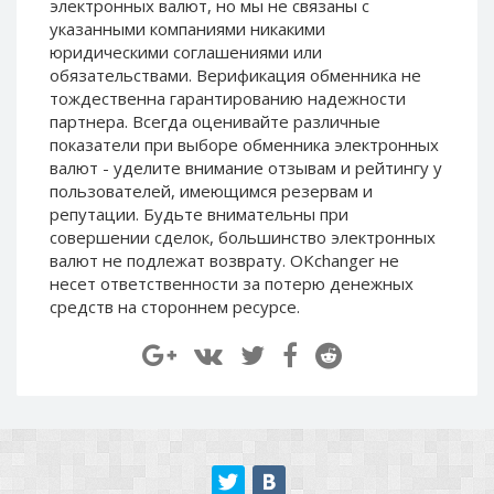
электронных валют, но мы не связаны c
Paymer RUB
Paymer RUB
указанными компаниями никакими
Paymer UAH
Paymer UAH
юридическими соглашениями или
обязательствами. Верификация обменника не
Capitalist USD
Capitalist USD
тождественна гарантированию надежности
Capitalist RUB
Capitalist RUB
партнера. Всегда оценивайте различные
показатели при выборе обменника электронных
Capitalist EUR
Capitalist EUR
валют - уделите внимание отзывам и рейтингу у
Payoneer USD
Payoneer USD
пользователей, имеющимся резервам и
Payoneer EUR
Payoneer EUR
репутации. Будьте внимательны при
совершении сделок, большинство электронных
Revolut Binance USD
Revolut Binance USD
валют не подлежат возврату. OKchanger не
(BUSD)
(BUSD)
несет ответственности за потерю денежных
Revolut USD
Revolut USD
средств на стороннем ресурсе.
Revolut EUR
Revolut EUR
Revolut GBP
Revolut GBP
Global24 UAH
Global24 UAH
Piastrix RUB
Piastrix RUB
Piastrix USD
Piastrix USD
Piastrix EUR
Piastrix EUR