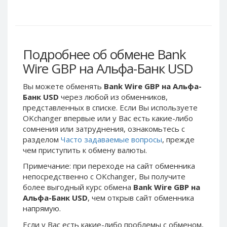
Webmoney WMG
Webmoney WMG
Webmoney WMX
Webmoney WMX
Webmoney WMB
Webmoney WMB
Skril USD
Skril USD
Подробнее об обмене Bank
Skril EUR
Skril EUR
Wire GBP на Альфа-Банк USD
Skril INR
Skril INR
Вы можете обменять
Bank Wire GBP на Альфа-
Skril PLN
Skril PLN
Банк USD
через любой из обменников,
Skril GBP
Skril GBP
представленных в списке. Если Вы используете
OKchanger впервые или у Вас есть какие-либо
Skril AUD
Skril AUD
сомнения или затруднения, ознакомьтесь с
Skril NOK
Skril NOK
разделом
Часто задаваемые вопросы
, прежде
Skril SEK
Skril SEK
чем приступить к обмену валюты.
Paxum USD
Paxum USD
Примечание: при переходе на сайт обменника
непосредственно c OKchanger, Вы получите
Paxum EUR
Paxum EUR
более выгодный курс обмена
Bank Wire GBP на
Epay USD
Epay USD
Альфа-Банк USD
, чем открыв сайт обменника
напрямую.
Epay EUR
Epay EUR
Phone Balance RUB
Phone Balance RUB
Если у Вас есть какие-либо проблемы с обменом,