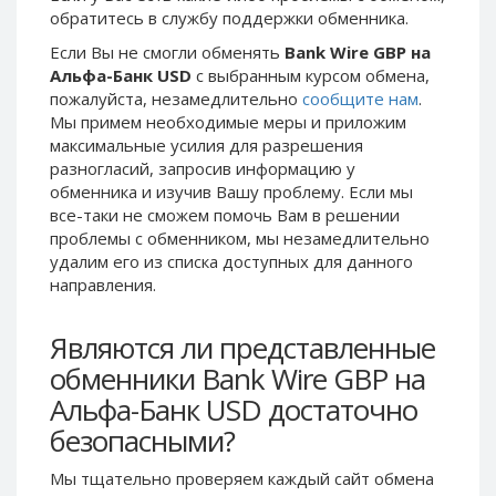
обратитесь в службу поддержки обменника.
Phone Balance UAH
Phone Balance UAH
Если Вы не смогли обменять
Bank Wire GBP на
Phone Balance AMD
Phone Balance AMD
Альфа-Банк USD
с выбранным курсом обмена,
Neteller USD
Neteller USD
пожалуйста, незамедлительно
сообщите нам
.
Мы примем необходимые меры и приложим
Neteller EUR
Neteller EUR
максимальные усилия для разрешения
Neteller INR
Neteller INR
разногласий, запросив информацию у
Neteller PLN
Neteller PLN
обменника и изучив Вашу проблему. Если мы
все-таки не сможем помочь Вам в решении
Neteller GBP
Neteller GBP
проблемы c обменником, мы незамедлительно
Neteller NOK
Neteller NOK
удалим его из списка доступных для данного
направления.
Neteller SEK
Neteller SEK
PaySera USD
PaySera USD
Являются ли представленные
PaySera EUR
PaySera EUR
обменники Bank Wire GBP на
PaySera PLN
PaySera PLN
Альфа-Банк USD достаточно
AliPay CNY
AliPay CNY
безопасными?
UnionPay CNY
UnionPay CNY
Мы тщательно проверяем каждый сайт обмена
Paymer USD
Paymer USD