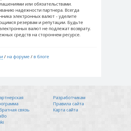
лашениями или обязательствами.
ванию надежности партнера. Всегда
нника электронных валют - уделите
еющимся резервам и репутации. Будьте
электронных валют не подлежат возврату.
ежных средств на стороннем ресурсе.
ти
/
на форуме
/
в блоге
артнерская
Разработчикам
рограмма
Правила сайта
братная связь
Карта сайта
аВо
ki