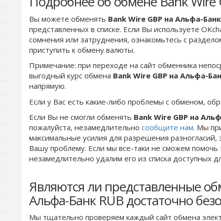
Подробнее об обмене Bank Wire
Вы можете обменять
Bank Wire GBP на Альфа-Бан
представленных в списке. Если Вы используете OKch
сомнения или затруднения, ознакомьтесь с раздел
приступить к обмену валюты.
Примечание: при переходе на сайт обменника непос
выгодный курс обмена
Bank Wire GBP на Альфа-Ба
напрямую.
Если у Вас есть какие-либо проблемы с обменом, об
Если Вы не смогли обменять
Bank Wire GBP на Аль
пожалуйста, незамедлительно
сообщите нам
. Мы п
максимальные усилия для разрешения разногласий, 
Вашу проблему. Если мы все-таки не сможем помочь
незамедлительно удалим его из списка доступных д
Являются ли представленные об
Альфа-Банк RUB достаточно без
Мы тщательно проверяем каждый сайт обмена элект