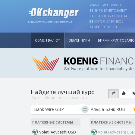
2065
ОБМЕННИКОВ
69
БИРЖ КРИПТОВАЛЮТ
57
ПЛАТЕЖНЫХ СИСТЕМ
38
ИНТЕРНЕТ-БАНКОВ
ВАШ МОНИТОРИНГ ОБМЕННИКОВ
88
КРИПТОВАЛЮТ
ОБМЕН ВАЛЮТ
ОБМЕННИКИ
БИРЖИ КРИПТОВАЛЮ
Найдите лучший курс
Курсы обновлены:
только что
ПЛАТЕЖНЫЕ СИСТЕМЫ
ПЛАТЕЖНЫЕ СИСТЕМЫ
Volet (Advcash) USD
Volet (Advcash) USD