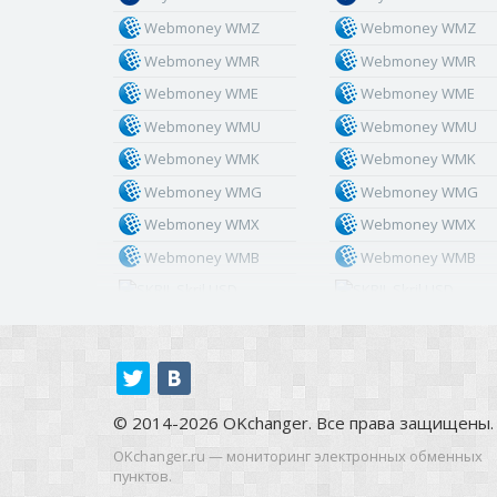
Webmoney WMZ
Webmoney WMZ
Webmoney WMR
Webmoney WMR
Webmoney WME
Webmoney WME
Webmoney WMU
Webmoney WMU
Webmoney WMK
Webmoney WMK
Webmoney WMG
Webmoney WMG
Webmoney WMX
Webmoney WMX
Webmoney WMB
Webmoney WMB
Skril USD
Skril USD
Skril EUR
Skril EUR
Skril INR
Skril INR
Skril PLN
Skril PLN
Skril GBP
Skril GBP
© 2014-2026 OKchanger. Все права защищены.
Skril AUD
Skril AUD
OKchanger.ru — мониторинг электронных обменных
пунктов.
Skril NOK
Skril NOK