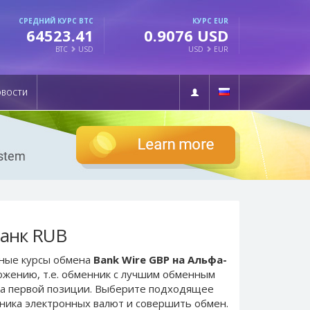
СРЕДНИЙ КУРС BTC
КУРС EUR
64523.41
0.9076 USD
BTC
USD
USD
EUR
ОВОСТИ
Банк RUB
ьные курсы обмена
Bank Wire GBP на Альфа-
ожению, т.е. обменник с лучшим обменным
а первой позиции. Выберите подходящее
нника электронных валют и совершить обмен.