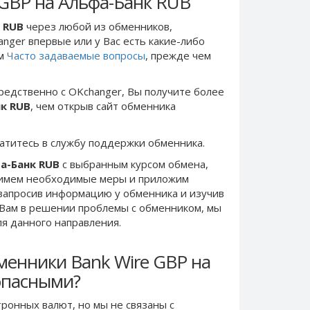
 GBP на Альфа-Банк RUB
к RUB
через любой из обменников,
anger впервые или у Вас есть какие-либо
ом
Часто задаваемые вопросы
, прежде чем
редственно c OKchanger, Вы получите более
нк RUB
, чем открыв сайт обменника
ратитесь в службу поддержки обменника.
фа-Банк RUB
с выбранным курсом обмена,
римем необходимые меры и приложим
запросив информацию у обменника и изучив
 Вам в решении проблемы c обменником, мы
ля данного направления.
менники Bank Wire GBP на
опасными?
ронных валют, но мы не связаны c