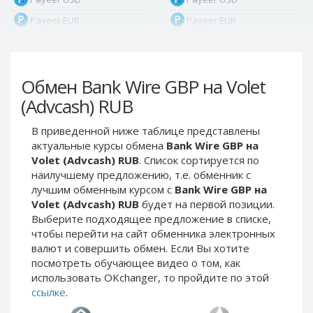
Payeer EUR
Payeer EUR
Payeer RUB
Payeer RUB
Payeer Bitcoin (BTC)
Payeer Bitcoin (BTC)
Обмен Bank Wire GBP на Volet
Payeer Tether ERC20
Payeer Tether ERC20
(USDT)
(USDT)
(Advcash) RUB
Payeer UAH
Payeer UAH
В приведенной ниже таблице представлены
ЮMoney RUB
ЮMoney RUB
актуальные курсы обмена
Bank Wire GBP на
ЮMoney KZT
ЮMoney KZT
Volet (Advcash) RUB
. Список сортируется по
наилучшему предложению, т.е. обменник с
PayPal USD
PayPal USD
лучшим обменным курсом с
Bank Wire GBP на
PayPal EUR
PayPal EUR
Volet (Advcash) RUB
будет на первой позиции.
PayPal GBP
PayPal GBP
Выберите подходящее предложение в списке,
чтобы перейти на сайт обменника электронных
PayPal CAD
PayPal CAD
валют и совершить обмен. Если Вы хотите
PayPal AUD
PayPal AUD
посмотреть обучающее видео о том, как
использовать OKchanger, то пройдите по этой
PayPal RUB
PayPal RUB
ссылке
.
PayPal CZK
PayPal CZK