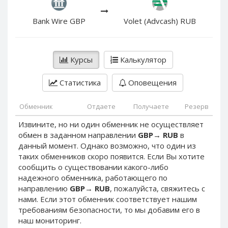
PayPal DKK
PayPal DKK
PayPal HKD
PayPal HKD
Bank Wire GBP
Volet (Advcash) RUB
PayPal JPY
PayPal JPY
PayPal NZD
PayPal NZD
Курсы
Калькулятор
PayPal NOK
PayPal NOK
PayPal PLN
PayPal PLN
Статистика
Оповещения
PayPal SGD
PayPal SGD
Обменник
Отдаете
Получаете
Резерв
PayPal SEK
PayPal SEK
Извините, но ни один обменник не осуществляет
PayPal CHF
PayPal CHF
обмен в заданном направлении
GBP
→
RUB
в
PayPal MYR
PayPal MYR
данный момент. Однако возможно, что один из
Webmoney WMZ
Webmoney WMZ
таких обменников скоро появится. Если Вы хотите
сообщить о существовании какого-либо
Webmoney WMR
Webmoney WMR
надежного обменника, работающего по
Webmoney WME
Webmoney WME
направлению
GBP
→
RUB
, пожалуйста, свяжитесь с
нами. Если этот обменник соответствует нашим
Webmoney WMU
Webmoney WMU
требованиям безопасности, то мы добавим его в
Webmoney WMK
Webmoney WMK
наш мониторинг.