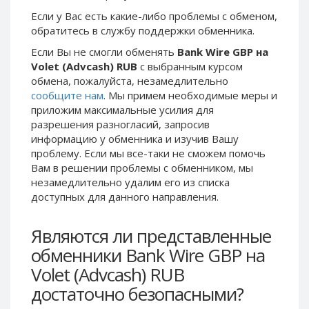
Phone Balance UAH
Phone Balance UAH
Если у Вас есть какие-либо проблемы с обменом,
обратитесь в службу поддержки обменника.
Phone Balance AMD
Phone Balance AMD
Если Вы не смогли обменять
Bank Wire GBP на
Neteller USD
Neteller USD
Volet (Advcash) RUB
с выбранным курсом
Neteller EUR
Neteller EUR
обмена, пожалуйста, незамедлительно
сообщите нам
. Мы примем необходимые меры и
Neteller INR
Neteller INR
приложим максимальные усилия для
Neteller PLN
Neteller PLN
разрешения разногласий, запросив
Neteller GBP
Neteller GBP
информацию у обменника и изучив Вашу
проблему. Если мы все-таки не сможем помочь
Neteller NOK
Neteller NOK
Вам в решении проблемы c обменником, мы
Neteller SEK
Neteller SEK
незамедлительно удалим его из списка
доступных для данного направления.
PaySera USD
PaySera USD
PaySera EUR
PaySera EUR
Являются ли представленные
PaySera PLN
PaySera PLN
обменники Bank Wire GBP на
AliPay CNY
AliPay CNY
Volet (Advcash) RUB
UnionPay CNY
UnionPay CNY
достаточно безопасными?
Paymer USD
Paymer USD