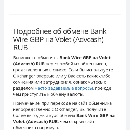
Webmoney WMG
Webmoney WMG
Webmoney WMX
Webmoney WMX
Webmoney WMB
Webmoney WMB
Skril USD
Skril USD
Подробнее об обмене Bank
Skril EUR
Skril EUR
Wire GBP на Volet (Advcash)
Skril INR
Skril INR
RUB
Skril PLN
Skril PLN
Вы можете обменять
Bank Wire GBP на Volet
Skril GBP
Skril GBP
(Advcash) RUB
через любой из обменников,
Skril AUD
Skril AUD
представленных в списке. Если Вы используете
OKchanger впервые или у Вас есть какие-либо
Skril NOK
Skril NOK
сомнения или затруднения, ознакомьтесь с
Skril SEK
Skril SEK
разделом
Часто задаваемые вопросы
, прежде
Paxum USD
Paxum USD
чем приступить к обмену валюты.
Paxum EUR
Paxum EUR
Примечание: при переходе на сайт обменника
непосредственно c OKchanger, Вы получите
Epay USD
Epay USD
более выгодный курс обмена
Bank Wire GBP на
Epay EUR
Epay EUR
Volet (Advcash) RUB
, чем открыв сайт
обменника напрямую.
Phone Balance RUB
Phone Balance RUB