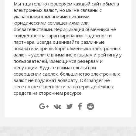
Мы тщательно проверяем каждый сайт обмена
Paymer RUB
Paymer RUB
электронных валют, но мы не связаны c
Paymer UAH
Paymer UAH
указанными компаниями никакими
юридическими соглашениями или
Capitalist USD
Capitalist USD
обязательствами. Верификация обменника не
Capitalist RUB
Capitalist RUB
тождественна гарантированию надежности
Capitalist EUR
Capitalist EUR
партнера. Всегда оценивайте различные
показатели при выборе обменника электронных
Payoneer USD
Payoneer USD
валют - уделите внимание отзывам и рейтингу у
Payoneer EUR
Payoneer EUR
пользователей, имеющимся резервам и
репутации. Будьте внимательны при
Revolut Binance USD
Revolut Binance USD
совершении сделок, большинство электронных
(BUSD)
(BUSD)
валют не подлежат возврату. OKchanger не
Revolut USD
Revolut USD
несет ответственности за потерю денежных
Revolut EUR
Revolut EUR
средств на стороннем ресурсе.
Revolut GBP
Revolut GBP
Global24 UAH
Global24 UAH
Piastrix RUB
Piastrix RUB
Piastrix USD
Piastrix USD
Piastrix EUR
Piastrix EUR