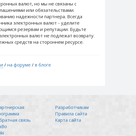
ронных валют, но мы не связаны c
лашениями или обязательствами.
ванию надежности партнера. Всегда
нника электронных валют - уделите
еющимся резервам и репутации. Будьте
электронных валют не подлежат возврату.
ежных средств на стороннем ресурсе.
ти
/
на форуме
/
в блоге
артнерская
Разработчикам
рограмма
Правила сайта
братная связь
Карта сайта
аВо
ki