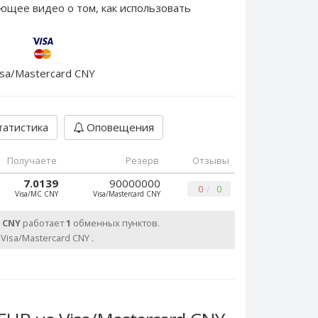
ющее видео о том, как использовать
isa/Mastercard CNY
атистика
Оповещения
Получаете
Резерв
Отзывы
7.0139
90000000
0
0
Visa/MC CNY
Visa/Mastercard CNY
d CNY
работает
1
обменных пунктов.
0
Visa/Mastercard CNY .