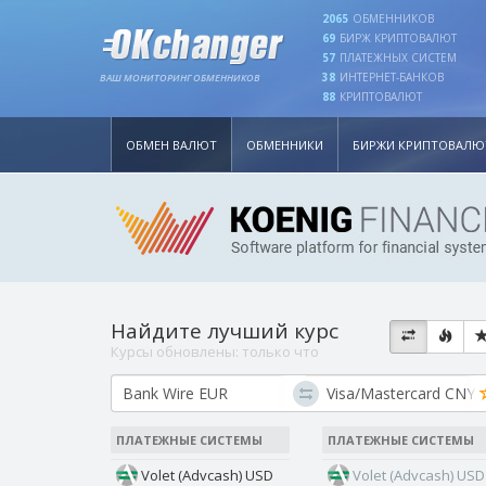
2065
ОБМЕННИКОВ
69
БИРЖ КРИПТОВАЛЮТ
57
ПЛАТЕЖНЫХ СИСТЕМ
38
ИНТЕРНЕТ-БАНКОВ
ВАШ МОНИТОРИНГ ОБМЕННИКОВ
88
КРИПТОВАЛЮТ
ОБМЕН ВАЛЮТ
ОБМЕННИКИ
БИРЖИ КРИПТОВАЛЮ
Найдите лучший курс
Курсы обновлены:
только что
ПЛАТЕЖНЫЕ СИСТЕМЫ
ПЛАТЕЖНЫЕ СИСТЕМЫ
Volet (Advcash) USD
Volet (Advcash) USD