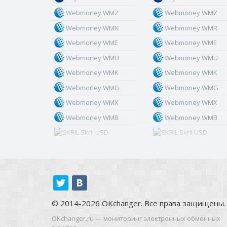
Webmoney WMZ
Webmoney WMZ
Webmoney WMR
Webmoney WMR
Webmoney WME
Webmoney WME
Webmoney WMU
Webmoney WMU
Webmoney WMK
Webmoney WMK
Webmoney WMG
Webmoney WMG
Webmoney WMX
Webmoney WMX
Webmoney WMB
Webmoney WMB
Skril USD
Skril USD
Skril EUR
Skril EUR
Skril INR
Skril INR
Skril PLN
Skril PLN
Skril GBP
Skril GBP
© 2014-2026 OKchanger. Все права защищены.
Skril AUD
Skril AUD
OKchanger.ru — мониторинг электронных обменных
Skril NOK
Skril NOK