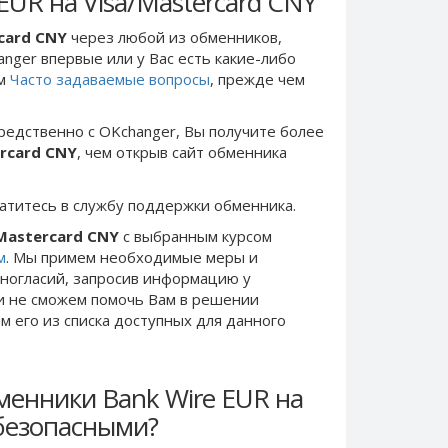
EUR на Visa/Mastercard CNY
rcard CNY
через любой из обменников,
anger впервые или у Вас есть какие-либо
ом
Часто задаваемые вопросы
, прежде чем
редственно c OKchanger, Вы получите более
ercard CNY
, чем открыв сайт обменника
ратитесь в службу поддержки обменника.
/Mastercard CNY
с выбранным курсом
м
. Мы примем необходимые меры и
ногласий, запросив информацию у
ки не сможем помочь Вам в решении
 его из списка доступных для данного
менники Bank Wire EUR на
 безопасными?