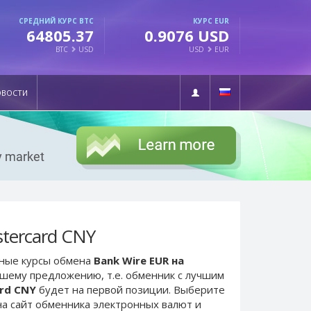
СРЕДНИЙ КУРС BTC
КУРС EUR
64805.37
0.9076 USD
BTC
USD
USD
EUR
ОВОСТИ
tercard CNY
ьные курсы обмена
Bank Wire EUR на
учшему предложению, т.е. обменник с лучшим
ard CNY
будет на первой позиции. Выберите
а сайт обменника электронных валют и