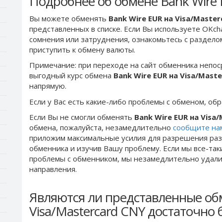
Подробнее об обмене Bank Wire 
Вы можете обменять
Bank Wire EUR на Visa/Maste
представленных в списке. Если Вы используете OKch
сомнения или затруднения, ознакомьтесь с раздел
приступить к обмену валюты.
Примечание: при переходе на сайт обменника непос
выгодный курс обмена
Bank Wire EUR на Visa/Mast
напрямую.
Если у Вас есть какие-либо проблемы с обменом, об
Если Вы не смогли обменять
Bank Wire EUR на Visa
обмена, пожалуйста, незамедлительно
сообщите на
приложим максимальные усилия для разрешения раз
обменника и изучив Вашу проблему. Если мы все-та
проблемы c обменником, мы незамедлительно удалим
направления.
Являются ли представленные об
Visa/Mastercard CNY достаточно