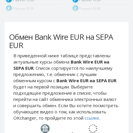
Payeer EUR
Payeer EUR
Payeer RUB
Payeer RUB
Payeer Bitcoin (BTC)
Payeer Bitcoin (BTC)
Обмен Bank Wire EUR на SEPA
Payeer Tether ERC20
Payeer Tether ERC20
(USDT)
(USDT)
EUR
Payeer UAH
Payeer UAH
В приведенной ниже таблице представлены
ЮMoney RUB
ЮMoney RUB
актуальные курсы обмена
Bank Wire EUR на
ЮMoney KZT
ЮMoney KZT
SEPA EUR
. Список сортируется по наилучшему
предложению, т.е. обменник с лучшим
PayPal USD
PayPal USD
обменным курсом с
Bank Wire EUR на SEPA EUR
PayPal EUR
PayPal EUR
будет на первой позиции. Выберите
PayPal GBP
PayPal GBP
подходящее предложение в списке, чтобы
перейти на сайт обменника электронных валют
PayPal CAD
PayPal CAD
и совершить обмен. Если Вы хотите посмотреть
PayPal AUD
PayPal AUD
обучающее видео о том, как использовать
OKchanger, то пройдите по этой
ссылке
.
PayPal RUB
PayPal RUB
PayPal CZK
PayPal CZK