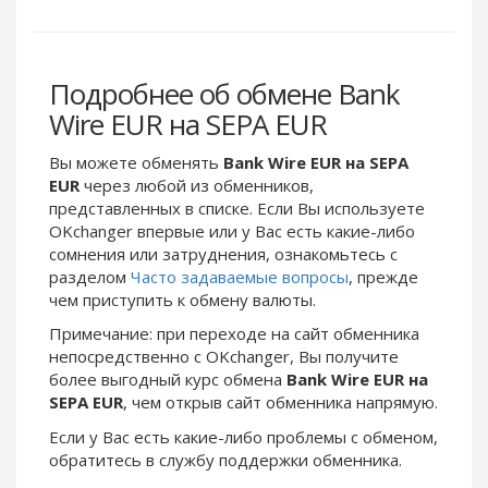
Webmoney WMG
Webmoney WMG
Webmoney WMX
Webmoney WMX
Webmoney WMB
Webmoney WMB
Подробнее об обмене Bank
Skril USD
Skril USD
Wire EUR на SEPA EUR
Skril EUR
Skril EUR
Вы можете обменять
Bank Wire EUR на SEPA
Skril INR
Skril INR
EUR
через любой из обменников,
Skril PLN
Skril PLN
представленных в списке. Если Вы используете
Skril GBP
Skril GBP
OKchanger впервые или у Вас есть какие-либо
сомнения или затруднения, ознакомьтесь с
Skril AUD
Skril AUD
разделом
Часто задаваемые вопросы
, прежде
Skril NOK
Skril NOK
чем приступить к обмену валюты.
Skril SEK
Skril SEK
Примечание: при переходе на сайт обменника
Paxum USD
Paxum USD
непосредственно c OKchanger, Вы получите
более выгодный курс обмена
Bank Wire EUR на
Paxum EUR
Paxum EUR
SEPA EUR
, чем открыв сайт обменника напрямую.
Epay USD
Epay USD
Если у Вас есть какие-либо проблемы с обменом,
Epay EUR
Epay EUR
обратитесь в службу поддержки обменника.
Phone Balance RUB
Phone Balance RUB