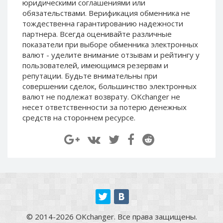
юридическими соглашениями или
Paymer RUB
Paymer RUB
обязательствами. Верификация обменника не
Paymer UAH
Paymer UAH
тождественна гарантированию надежности
партнера. Всегда оценивайте различные
Capitalist USD
Capitalist USD
показатели при выборе обменника электронных
Capitalist RUB
Capitalist RUB
валют - уделите внимание отзывам и рейтингу у
пользователей, имеющимся резервам и
Capitalist EUR
Capitalist EUR
репутации. Будьте внимательны при
Payoneer USD
Payoneer USD
совершении сделок, большинство электронных
Payoneer EUR
Payoneer EUR
валют не подлежат возврату. OKchanger не
несет ответственности за потерю денежных
Revolut Binance USD
Revolut Binance USD
средств на стороннем ресурсе.
(BUSD)
(BUSD)
Revolut USD
Revolut USD
Revolut EUR
Revolut EUR
Revolut GBP
Revolut GBP
Global24 UAH
Global24 UAH
Piastrix RUB
Piastrix RUB
Piastrix USD
Piastrix USD
© 2014-2026 OKchanger. Все права защищены.
Piastrix EUR
Piastrix EUR