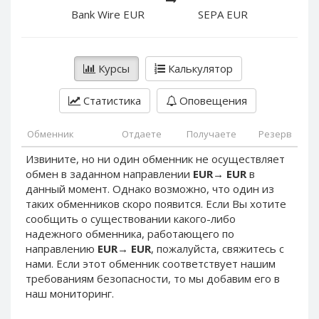
PayPal DKK
PayPal DKK
Bank Wire EUR
SEPA EUR
PayPal HKD
PayPal HKD
PayPal JPY
PayPal JPY
Курсы
Калькулятор
PayPal NZD
PayPal NZD
PayPal NOK
PayPal NOK
Статистика
Оповещения
PayPal PLN
PayPal PLN
PayPal SGD
PayPal SGD
Обменник
Отдаете
Получаете
Резерв
PayPal SEK
PayPal SEK
Извините, но ни один обменник не осуществляет
обмен в заданном направлении
EUR
→
EUR
в
PayPal CHF
PayPal CHF
данный момент. Однако возможно, что один из
PayPal MYR
PayPal MYR
таких обменников скоро появится. Если Вы хотите
Webmoney WMZ
Webmoney WMZ
сообщить о существовании какого-либо
надежного обменника, работающего по
Webmoney WMR
Webmoney WMR
направлению
EUR
→
EUR
, пожалуйста, свяжитесь с
Webmoney WME
Webmoney WME
нами. Если этот обменник соответствует нашим
требованиям безопасности, то мы добавим его в
Webmoney WMU
Webmoney WMU
наш мониторинг.
Webmoney WMK
Webmoney WMK