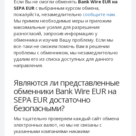
Если Вы не смогли обменять
Bank Wire EUR на
Phone Balance UAH
Phone Balance UAH
SEPA EUR
с выбранным курсом обмена,
пожалуйста, незамедлительно
сообщите нам
.
Phone Balance AMD
Phone Balance AMD
Мы примем необходимые меры и приложим
Neteller USD
Neteller USD
максимальные усилия для разрешения
разногласий, запросив информацию у
Neteller EUR
Neteller EUR
обменника и изучив Вашу проблему. Если мы
Neteller INR
Neteller INR
все-таки не сможем помочь Вам в решении
Neteller PLN
Neteller PLN
проблемы c обменником, мы незамедлительно
удалим его из списка доступных для данного
Neteller GBP
Neteller GBP
направления.
Neteller NOK
Neteller NOK
Neteller SEK
Neteller SEK
Являются ли представленные
PaySera USD
PaySera USD
обменники Bank Wire EUR на
PaySera EUR
PaySera EUR
SEPA EUR достаточно
PaySera PLN
PaySera PLN
безопасными?
AliPay CNY
AliPay CNY
Мы тщательно проверяем каждый сайт обмена
UnionPay CNY
UnionPay CNY
электронных валют, но мы не связаны c
указанными компаниями никакими
Paymer USD
Paymer USD