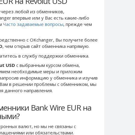
EUR на Revolut USD
через любой из обменников,
anger впервые или у Вас есть какие-либо
ом
Часто задаваемые вопросы
, прежде чем
редственно c OKchanger, Вы получите более
D
, чем открыв сайт обменника напрямую.
ратитесь в службу поддержки обменника.
lut USD
с выбранным курсом обмена,
римем необходимые меры и приложим
запросив информацию у обменника и изучив
 Вам в решении проблемы c обменником, мы
ля данного направления.
менники Bank Wire EUR на
сными?
ронных валют, но мы не связаны c
лашениями или обязательствами.