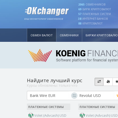
2065
ОБМЕННИКОВ
69
БИРЖ КРИПТОВАЛЮТ
57
ПЛАТЕЖНЫХ СИСТЕМ
38
ИНТЕРНЕТ-БАНКОВ
ВАШ МОНИТОРИНГ ОБМЕННИКОВ
88
КРИПТОВАЛЮТ
ОБМЕН ВАЛЮТ
ОБМЕННИКИ
БИРЖИ КРИПТОВАЛЮ
Найдите лучший курс
Курсы обновлены:
только что
ПЛАТЕЖНЫЕ СИСТЕМЫ
ПЛАТЕЖНЫЕ СИСТЕМЫ
Volet (Advcash) USD
Volet (Advcash) USD