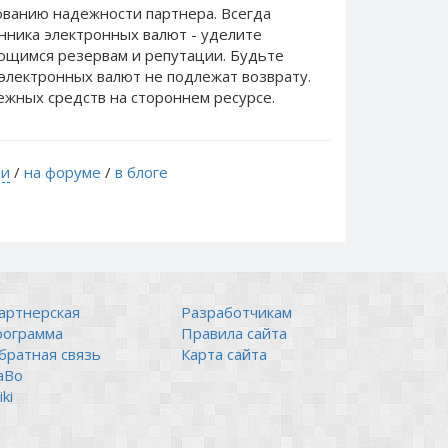
ванию надежности партнера. Всегда
нника электронных валют - уделите
еющимся резервам и репутации. Будьте
электронных валют не подлежат возврату.
ежных средств на стороннем ресурсе.
ти
/
на форуме
/
в блоге
артнерская
Разработчикам
рограмма
Правила сайта
братная связь
Карта сайта
аВо
ki