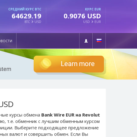
СРЕДНИЙ КУРС BTC
КУРС EUR
64629.19
0.9076 USD
BTC
USD
USD
EUR
ОВОСТИ
 USD
ьные курсы обмена
Bank Wire EUR на Revolut
ю, т.е. обменник с лучшим обменным курсом
озиции. Выберите подходящее предложение
нных валют и совершить обмен. Если Вы