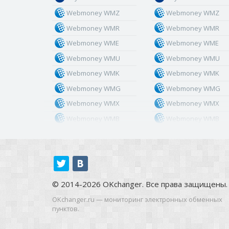
Webmoney WMZ
Webmoney WMZ
Webmoney WMR
Webmoney WMR
Webmoney WME
Webmoney WME
Webmoney WMU
Webmoney WMU
Webmoney WMK
Webmoney WMK
Webmoney WMG
Webmoney WMG
Webmoney WMX
Webmoney WMX
Webmoney WMB
Webmoney WMB
Skril USD
Skril USD
Skril EUR
Skril EUR
Skril INR
Skril INR
Skril PLN
Skril PLN
© 2014-2026 OKchanger. Все права защищены.
Skril GBP
Skril GBP
OKchanger.ru — мониторинг электронных обменных
Skril AUD
Skril AUD
пунктов.
Skril NOK
Skril NOK