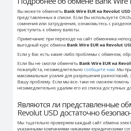
Подробнее об обмене Bank Wire 
Вы можете обменять
Bank Wire EUR на Revolut USD
представленных в списке. Если Вы используете OKch
сомнения или затруднения, ознакомьтесь с раздел
приступить к обмену валюты.
Примечание: при переходе на сайт обменника непос
выгодный курс обмена
Bank Wire EUR на Revolut US
Если у Вас есть какие-либо проблемы с обменом, об
Если Вы не смогли обменять
Bank Wire EUR на Revo
пожалуйста, незамедлительно
сообщите нам
. Мы п
максимальные усилия для разрешения разногласий, 
Вашу проблему. Если мы все-таки не сможем помочь
незамедлительно удалим его из списка доступных д
Являются ли представленные об
Revolut USD достаточно безопа
Мы тщательно проверяем каждый сайт обмена элект
указанными компаниями никакими юридическими сог