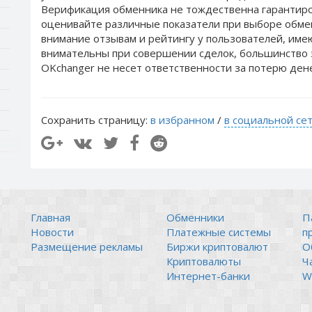
Верификация обменника не тождественна гарантиро
оценивайте различные показатели при выборе обме
внимание отзывам и рейтингу у пользователей, им
внимательны при совершении сделок, большинство 
OKchanger не несет ответственности за потерю ден
Сохранить страницу:
в избранном
/
в социальной се
Главная
Обменники
П
Новости
Платежные системы
п
Размещение рекламы
Биржи криптовалют
О
Криптовалюты
Ч
Интернет-банки
Wi