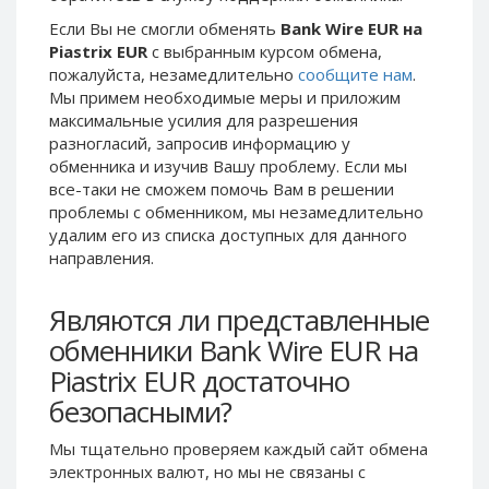
Phone Balance UAH
Phone Balance UAH
Если Вы не смогли обменять
Bank Wire EUR на
Piastrix EUR
с выбранным курсом обмена,
Phone Balance AMD
Phone Balance AMD
пожалуйста, незамедлительно
сообщите нам
.
Neteller USD
Neteller USD
Мы примем необходимые меры и приложим
максимальные усилия для разрешения
Neteller EUR
Neteller EUR
разногласий, запросив информацию у
Neteller INR
Neteller INR
обменника и изучив Вашу проблему. Если мы
Neteller PLN
Neteller PLN
все-таки не сможем помочь Вам в решении
проблемы c обменником, мы незамедлительно
Neteller GBP
Neteller GBP
удалим его из списка доступных для данного
Neteller NOK
Neteller NOK
направления.
Neteller SEK
Neteller SEK
Являются ли представленные
PaySera USD
PaySera USD
обменники Bank Wire EUR на
PaySera EUR
PaySera EUR
Piastrix EUR достаточно
PaySera PLN
PaySera PLN
безопасными?
AliPay CNY
AliPay CNY
UnionPay CNY
UnionPay CNY
Мы тщательно проверяем каждый сайт обмена
электронных валют, но мы не связаны c
Paymer USD
Paymer USD