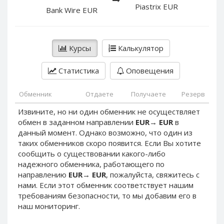
PayPal DKK
PayPal DKK
Piastrix EUR
Bank Wire EUR
PayPal HKD
PayPal HKD
PayPal JPY
PayPal JPY
Курсы
Калькулятор
PayPal NZD
PayPal NZD
PayPal NOK
PayPal NOK
Статистика
Оповещения
PayPal PLN
PayPal PLN
PayPal SGD
PayPal SGD
Обменник
Отдаете
Получаете
Резерв
PayPal SEK
PayPal SEK
Извините, но ни один обменник не осуществляет
обмен в заданном направлении
EUR
→
EUR
в
PayPal CHF
PayPal CHF
данный момент. Однако возможно, что один из
PayPal MYR
PayPal MYR
таких обменников скоро появится. Если Вы хотите
Webmoney WMZ
Webmoney WMZ
сообщить о существовании какого-либо
надежного обменника, работающего по
Webmoney WMR
Webmoney WMR
направлению
EUR
→
EUR
, пожалуйста, свяжитесь с
Webmoney WME
Webmoney WME
нами. Если этот обменник соответствует нашим
требованиям безопасности, то мы добавим его в
Webmoney WMU
Webmoney WMU
наш мониторинг.
Webmoney WMK
Webmoney WMK