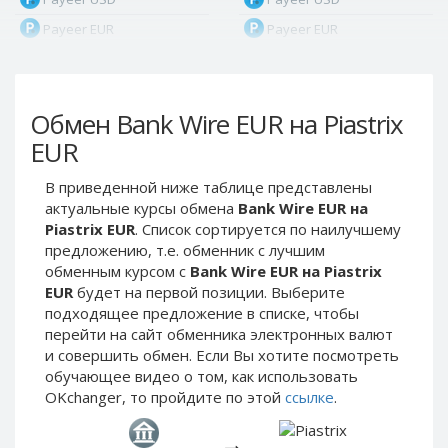
Payeer EUR
Payeer EUR
Payeer RUB
Payeer RUB
Payeer Bitcoin (BTC)
Payeer Bitcoin (BTC)
Обмен Bank Wire EUR на Piastrix
Payeer Tether ERC20
Payeer Tether ERC20
(USDT)
(USDT)
EUR
Payeer UAH
Payeer UAH
В приведенной ниже таблице представлены
ЮMoney RUB
ЮMoney RUB
актуальные курсы обмена
Bank Wire EUR на
ЮMoney KZT
ЮMoney KZT
Piastrix EUR
. Список сортируется по наилучшему
предложению, т.е. обменник с лучшим
PayPal USD
PayPal USD
обменным курсом с
Bank Wire EUR на Piastrix
PayPal EUR
PayPal EUR
EUR
будет на первой позиции. Выберите
PayPal GBP
PayPal GBP
подходящее предложение в списке, чтобы
перейти на сайт обменника электронных валют
PayPal CAD
PayPal CAD
и совершить обмен. Если Вы хотите посмотреть
PayPal AUD
PayPal AUD
обучающее видео о том, как использовать
OKchanger, то пройдите по этой
ссылке
.
PayPal RUB
PayPal RUB
PayPal CZK
PayPal CZK