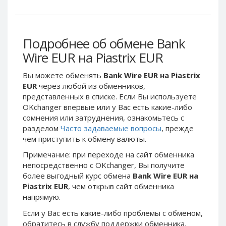
Webmoney WMG
Webmoney WMG
Webmoney WMX
Webmoney WMX
Webmoney WMB
Webmoney WMB
Подробнее об обмене Bank
Skril USD
Skril USD
Wire EUR на Piastrix EUR
Skril EUR
Skril EUR
Вы можете обменять
Bank Wire EUR на Piastrix
Skril INR
Skril INR
EUR
через любой из обменников,
Skril PLN
Skril PLN
представленных в списке. Если Вы используете
Skril GBP
Skril GBP
OKchanger впервые или у Вас есть какие-либо
сомнения или затруднения, ознакомьтесь с
Skril AUD
Skril AUD
разделом
Часто задаваемые вопросы
, прежде
Skril NOK
Skril NOK
чем приступить к обмену валюты.
Skril SEK
Skril SEK
Примечание: при переходе на сайт обменника
Paxum USD
Paxum USD
непосредственно c OKchanger, Вы получите
более выгодный курс обмена
Bank Wire EUR на
Paxum EUR
Paxum EUR
Piastrix EUR
, чем открыв сайт обменника
Epay USD
Epay USD
напрямую.
Epay EUR
Epay EUR
Если у Вас есть какие-либо проблемы с обменом,
Phone Balance RUB
Phone Balance RUB
обратитесь в службу поддержки обменника.