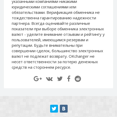
указанными компаниями никакими
Paymer RUB
Paymer RUB
юридическими соглашениями или
Paymer UAH
Paymer UAH
обязательствами. Верификация обменника не
тождественна гарантированию надежности
Capitalist USD
Capitalist USD
партнера. Всегда оценивайте различные
Capitalist RUB
Capitalist RUB
показатели при выборе обменника электронных
валют - уделите внимание отзывам и рейтингу у
Capitalist EUR
Capitalist EUR
пользователей, имеющимся резервам и
Payoneer USD
Payoneer USD
репутации. Будьте внимательны при
Payoneer EUR
Payoneer EUR
совершении сделок, большинство электронных
валют не подлежат возврату. OKchanger не
Revolut Binance USD
Revolut Binance USD
несет ответственности за потерю денежных
(BUSD)
(BUSD)
средств на стороннем ресурсе.
Revolut USD
Revolut USD
Revolut EUR
Revolut EUR
Revolut GBP
Revolut GBP
Global24 UAH
Global24 UAH
Piastrix RUB
Piastrix RUB
Piastrix USD
Piastrix USD
Piastrix EUR
Piastrix EUR