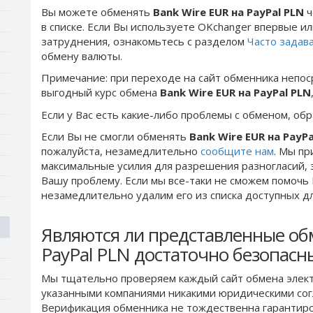
Вы можете обменять
Bank Wire EUR на PayPal PLN
ч
в списке. Если Вы используете OKchanger впервые ил
затруднения, ознакомьтесь с разделом
Часто задав
обмену валюты.
Примечание: при переходе на сайт обменника непос
выгодный курс обмена
Bank Wire EUR на PayPal PLN
Если у Вас есть какие-либо проблемы с обменом, об
Если Вы не смогли обменять
Bank Wire EUR на PayPa
пожалуйста, незамедлительно
сообщите нам
. Мы п
максимальные усилия для разрешения разногласий, 
Вашу проблему. Если мы все-таки не сможем помочь
незамедлительно удалим его из списка доступных д
Являются ли представленные об
PayPal PLN достаточно безопас
Мы тщательно проверяем каждый сайт обмена элект
указанными компаниями никакими юридическими сог
Верификация обменника не тождественна гарантиро