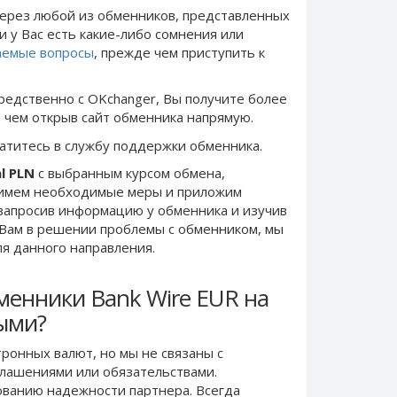
ерез любой из обменников, представленных
и у Вас есть какие-либо сомнения или
аемые вопросы
, прежде чем приступить к
редственно c OKchanger, Вы получите более
, чем открыв сайт обменника напрямую.
ратитесь в службу поддержки обменника.
l PLN
с выбранным курсом обмена,
римем необходимые меры и приложим
запросив информацию у обменника и изучив
 Вам в решении проблемы c обменником, мы
ля данного направления.
менники Bank Wire EUR на
ными?
ронных валют, но мы не связаны c
лашениями или обязательствами.
ванию надежности партнера. Всегда