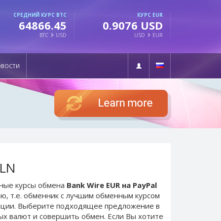
СРЕДНИЙ КУРС BTC
КУРС EUR
64866.45
0.9076 USD
BTC
USD
USD
EUR
ОВОСТИ
PLN
ьные курсы обмена
Bank Wire EUR на PayPal
ю, т.е. обменник с лучшим обменным курсом
иции. Выберите подходящее предложение в
ых валют и совершить обмен. Если Вы хотите