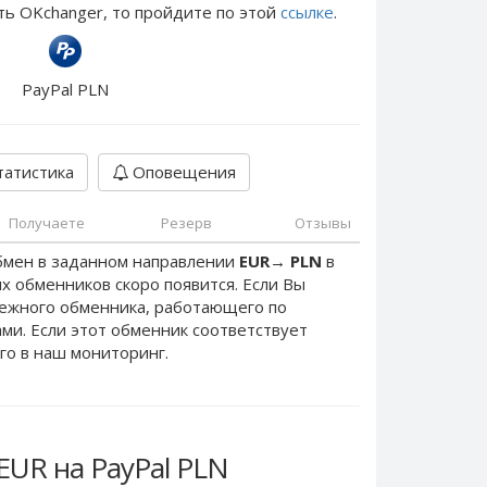
ть OKchanger, то пройдите по этой
ссылке
.
PayPal PLN
атистика
Оповещения
Получаете
Резерв
Отзывы
бмен в заданном направлении
EUR
→
PLN
в
х обменников скоро появится. Если Вы
дежного обменника, работающего по
нами. Если этот обменник соответствует
го в наш мониторинг.
EUR на PayPal PLN