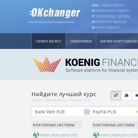
2065
ОБМЕННИКОВ
69
БИРЖ КРИПТОВАЛЮТ
57
ПЛАТЕЖНЫХ СИСТЕМ
38
ИНТЕРНЕТ-БАНКОВ
ВАШ МОНИТОРИНГ ОБМЕННИКОВ
88
КРИПТОВАЛЮТ
ОБМЕН ВАЛЮТ
ОБМЕННИКИ
БИРЖИ КРИПТОВАЛЮ
Найдите лучший курс
Курсы обновлены:
только что
ПЛАТЕЖНЫЕ СИСТЕМЫ
ПЛАТЕЖНЫЕ СИСТЕМЫ
Volet (Advcash) USD
Volet (Advcash) USD