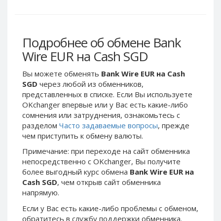
Webmoney WMG
Webmoney WMG
Webmoney WMX
Webmoney WMX
Webmoney WMB
Webmoney WMB
Подробнее об обмене Bank
Skril USD
Skril USD
Wire EUR на Cash SGD
Skril EUR
Skril EUR
Вы можете обменять
Bank Wire EUR на Cash
Skril INR
Skril INR
SGD
через любой из обменников,
Skril PLN
Skril PLN
представленных в списке. Если Вы используете
Skril GBP
Skril GBP
OKchanger впервые или у Вас есть какие-либо
сомнения или затруднения, ознакомьтесь с
Skril AUD
Skril AUD
разделом
Часто задаваемые вопросы
, прежде
Skril NOK
Skril NOK
чем приступить к обмену валюты.
Skril SEK
Skril SEK
Примечание: при переходе на сайт обменника
Paxum USD
Paxum USD
непосредственно c OKchanger, Вы получите
более выгодный курс обмена
Bank Wire EUR на
Paxum EUR
Paxum EUR
Cash SGD
, чем открыв сайт обменника
Epay USD
Epay USD
напрямую.
Epay EUR
Epay EUR
Если у Вас есть какие-либо проблемы с обменом,
Phone Balance RUB
Phone Balance RUB
обратитесь в службу поддержки обменника.