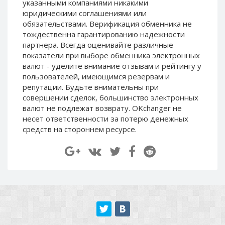
указанными компаниями никакими
Paymer RUB
Paymer RUB
юридическими соглашениями или
Paymer UAH
Paymer UAH
обязательствами. Верификация обменника не
тождественна гарантированию надежности
Capitalist USD
Capitalist USD
партнера. Всегда оценивайте различные
Capitalist RUB
Capitalist RUB
показатели при выборе обменника электронных
валют - уделите внимание отзывам и рейтингу у
Capitalist EUR
Capitalist EUR
пользователей, имеющимся резервам и
Payoneer USD
Payoneer USD
репутации. Будьте внимательны при
Payoneer EUR
Payoneer EUR
совершении сделок, большинство электронных
валют не подлежат возврату. OKchanger не
Revolut Binance USD
Revolut Binance USD
несет ответственности за потерю денежных
(BUSD)
(BUSD)
средств на стороннем ресурсе.
Revolut USD
Revolut USD
Revolut EUR
Revolut EUR
Revolut GBP
Revolut GBP
Global24 UAH
Global24 UAH
Piastrix RUB
Piastrix RUB
Piastrix USD
Piastrix USD
Piastrix EUR
Piastrix EUR