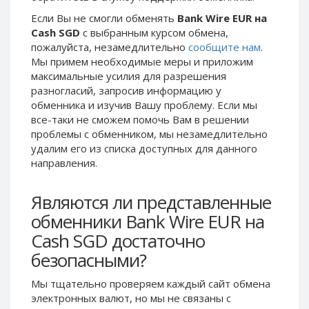
Phone Balance UAH
Phone Balance UAH
Если Вы не смогли обменять
Bank Wire EUR на
Cash SGD
с выбранным курсом обмена,
Phone Balance AMD
Phone Balance AMD
пожалуйста, незамедлительно
сообщите нам
.
Neteller USD
Neteller USD
Мы примем необходимые меры и приложим
максимальные усилия для разрешения
Neteller EUR
Neteller EUR
разногласий, запросив информацию у
Neteller INR
Neteller INR
обменника и изучив Вашу проблему. Если мы
Neteller PLN
Neteller PLN
все-таки не сможем помочь Вам в решении
проблемы c обменником, мы незамедлительно
Neteller GBP
Neteller GBP
удалим его из списка доступных для данного
Neteller NOK
Neteller NOK
направления.
Neteller SEK
Neteller SEK
Являются ли представленные
PaySera USD
PaySera USD
обменники Bank Wire EUR на
PaySera EUR
PaySera EUR
Cash SGD достаточно
PaySera PLN
PaySera PLN
безопасными?
AliPay CNY
AliPay CNY
UnionPay CNY
UnionPay CNY
Мы тщательно проверяем каждый сайт обмена
электронных валют, но мы не связаны c
Paymer USD
Paymer USD