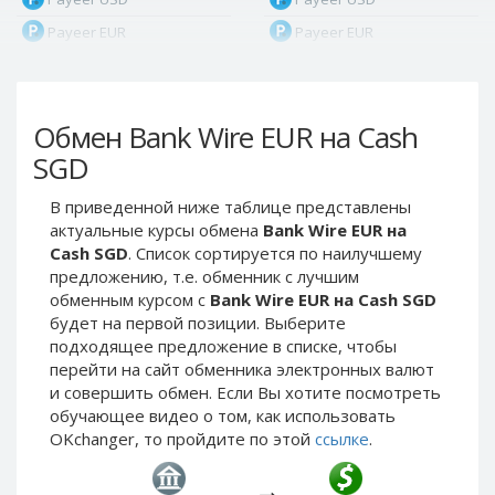
Payeer EUR
Payeer EUR
Payeer RUB
Payeer RUB
Payeer Bitcoin (BTC)
Payeer Bitcoin (BTC)
Обмен Bank Wire EUR на Cash
Payeer Tether ERC20
Payeer Tether ERC20
(USDT)
(USDT)
SGD
Payeer UAH
Payeer UAH
В приведенной ниже таблице представлены
ЮMoney RUB
ЮMoney RUB
актуальные курсы обмена
Bank Wire EUR на
ЮMoney KZT
ЮMoney KZT
Cash SGD
. Список сортируется по наилучшему
предложению, т.е. обменник с лучшим
PayPal USD
PayPal USD
обменным курсом с
Bank Wire EUR на Cash SGD
PayPal EUR
PayPal EUR
будет на первой позиции. Выберите
PayPal GBP
PayPal GBP
подходящее предложение в списке, чтобы
перейти на сайт обменника электронных валют
PayPal CAD
PayPal CAD
и совершить обмен. Если Вы хотите посмотреть
PayPal AUD
PayPal AUD
обучающее видео о том, как использовать
OKchanger, то пройдите по этой
ссылке
.
PayPal RUB
PayPal RUB
PayPal CZK
PayPal CZK