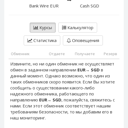
PayPal DKK
PayPal DKK
Bank Wire EUR
Cash SGD
PayPal HKD
PayPal HKD
PayPal JPY
PayPal JPY
Курсы
Калькулятор
PayPal NZD
PayPal NZD
PayPal NOK
PayPal NOK
Статистика
Оповещения
PayPal PLN
PayPal PLN
PayPal SGD
PayPal SGD
Обменник
Отдаете
Получаете
Резерв
PayPal SEK
PayPal SEK
Извините, но ни один обменник не осуществляет
обмен в заданном направлении
EUR
→
SGD
в
PayPal CHF
PayPal CHF
данный момент. Однако возможно, что один из
PayPal MYR
PayPal MYR
таких обменников скоро появится. Если Вы хотите
Webmoney WMZ
Webmoney WMZ
сообщить о существовании какого-либо
надежного обменника, работающего по
Webmoney WMR
Webmoney WMR
направлению
EUR
→
SGD
, пожалуйста, свяжитесь с
Webmoney WME
Webmoney WME
нами. Если этот обменник соответствует нашим
требованиям безопасности, то мы добавим его в
Webmoney WMU
Webmoney WMU
наш мониторинг.
Webmoney WMK
Webmoney WMK