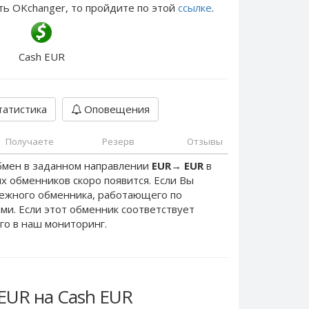
ть OKchanger, то пройдите по этой
ссылке
.
Cash EUR
атистика
Оповещения
Получаете
Резерв
Отзывы
бмен в заданном направлении
EUR
→
EUR
в
х обменников скоро появится. Если Вы
дежного обменника, работающего по
ами. Если этот обменник соответствует
го в наш мониторинг.
EUR на Cash EUR