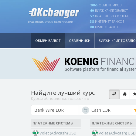
2065
ОБМЕННИКОВ
69
БИРЖ КРИПТОВАЛЮТ
57
ПЛАТЕЖНЫХ СИСТЕМ
38
ИНТЕРНЕТ-БАНКОВ
ВАШ МОНИТОРИНГ ОБМЕННИКОВ
88
КРИПТОВАЛЮТ
ОБМЕН ВАЛЮТ
ОБМЕННИКИ
БИРЖИ КРИПТОВАЛЮ
Найдите лучший курс
Курсы обновлены:
только что
ПЛАТЕЖНЫЕ СИСТЕМЫ
ПЛАТЕЖНЫЕ СИСТЕМЫ
Volet (Advcash) USD
Volet (Advcash) USD