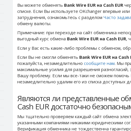
Вы можете обменять
Bank Wire EUR на Cash EUR
чер
списке. Если Вы используете OKchanger впервые или 
затруднения, ознакомьтесь с разделом
Часто задав
обмену валюты.
Примечание: при переходе на сайт обменника непос
выгодный курс обмена
Bank Wire EUR на Cash EUR
, 
Если у Вас есть какие-либо проблемы с обменом, об
Если Вы не смогли обменять
Bank Wire EUR на Cash
пожалуйста, незамедлительно
сообщите нам
. Мы п
максимальные усилия для разрешения разногласий, 
Вашу проблему. Если мы все-таки не сможем помочь
незамедлительно удалим его из списка доступных д
Являются ли представленные об
Cash EUR достаточно безопасны
Мы тщательно проверяем каждый сайт обмена элект
указанными компаниями никакими юридическими сог
Верификация обменника не тождественна гарантиро