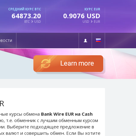
СРЕДНИЙ КУРС BTC
КУРС EUR
64873.20
0.9076 USD
BTC
USD
USD
EUR
ОВОСТИ
UR
ьные курсы обмена
Bank Wire EUR на Cash
ю, т.е. обменник с лучшим обменным курсом
ии. Выберите подходящее предложение в
ых валют и совершить обмен. Если Вы хотите