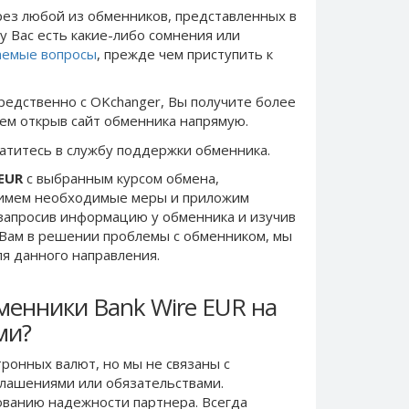
ез любой из обменников, представленных в
у Вас есть какие-либо сомнения или
аемые вопросы
, прежде чем приступить к
редственно c OKchanger, Вы получите более
чем открыв сайт обменника напрямую.
ратитесь в службу поддержки обменника.
 EUR
с выбранным курсом обмена,
римем необходимые меры и приложим
запросив информацию у обменника и изучив
 Вам в решении проблемы c обменником, мы
ля данного направления.
менники Bank Wire EUR на
ми?
ронных валют, но мы не связаны c
лашениями или обязательствами.
ванию надежности партнера. Всегда