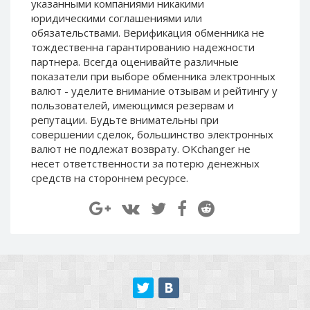
указанными компаниями никакими
Paymer RUB
Paymer RUB
юридическими соглашениями или
Paymer UAH
Paymer UAH
обязательствами. Верификация обменника не
тождественна гарантированию надежности
Capitalist USD
Capitalist USD
партнера. Всегда оценивайте различные
Capitalist RUB
Capitalist RUB
показатели при выборе обменника электронных
валют - уделите внимание отзывам и рейтингу у
Capitalist EUR
Capitalist EUR
пользователей, имеющимся резервам и
Payoneer USD
Payoneer USD
репутации. Будьте внимательны при
Payoneer EUR
Payoneer EUR
совершении сделок, большинство электронных
валют не подлежат возврату. OKchanger не
Revolut Binance USD
Revolut Binance USD
несет ответственности за потерю денежных
(BUSD)
(BUSD)
средств на стороннем ресурсе.
Revolut USD
Revolut USD
Revolut EUR
Revolut EUR
Revolut GBP
Revolut GBP
Global24 UAH
Global24 UAH
Piastrix RUB
Piastrix RUB
Piastrix USD
Piastrix USD
Piastrix EUR
Piastrix EUR