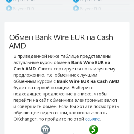
Payeer EUR
Payeer EUR
Payeer RUB
Payeer RUB
Payeer Bitcoin (BTC)
Payeer Bitcoin (BTC)
Обмен Bank Wire EUR на Cash
Payeer Tether ERC20
Payeer Tether ERC20
(USDT)
(USDT)
AMD
Payeer UAH
Payeer UAH
В приведенной ниже таблице представлены
ЮMoney RUB
ЮMoney RUB
актуальные курсы обмена
Bank Wire EUR на
ЮMoney KZT
ЮMoney KZT
Cash AMD
. Список сортируется по наилучшему
предложению, т.е. обменник с лучшим
PayPal USD
PayPal USD
обменным курсом с
Bank Wire EUR на Cash AMD
PayPal EUR
PayPal EUR
будет на первой позиции. Выберите
PayPal GBP
PayPal GBP
подходящее предложение в списке, чтобы
перейти на сайт обменника электронных валют
PayPal CAD
PayPal CAD
и совершить обмен. Если Вы хотите посмотреть
PayPal AUD
PayPal AUD
обучающее видео о том, как использовать
OKchanger, то пройдите по этой
ссылке
.
PayPal RUB
PayPal RUB
PayPal CZK
PayPal CZK