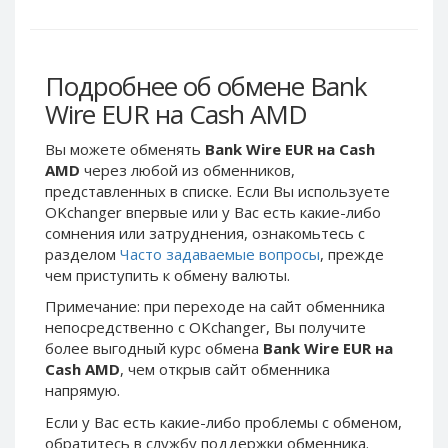
Webmoney WMG
Webmoney WMG
Webmoney WMX
Webmoney WMX
Webmoney WMB
Webmoney WMB
Подробнее об обмене Bank
Skril USD
Skril USD
Wire EUR на Cash AMD
Skril EUR
Skril EUR
Вы можете обменять
Bank Wire EUR на Cash
Skril INR
Skril INR
AMD
через любой из обменников,
Skril PLN
Skril PLN
представленных в списке. Если Вы используете
Skril GBP
Skril GBP
OKchanger впервые или у Вас есть какие-либо
сомнения или затруднения, ознакомьтесь с
Skril AUD
Skril AUD
разделом
Часто задаваемые вопросы
, прежде
Skril NOK
Skril NOK
чем приступить к обмену валюты.
Skril SEK
Skril SEK
Примечание: при переходе на сайт обменника
Paxum USD
Paxum USD
непосредственно c OKchanger, Вы получите
более выгодный курс обмена
Bank Wire EUR на
Paxum EUR
Paxum EUR
Cash AMD
, чем открыв сайт обменника
Epay USD
Epay USD
напрямую.
Epay EUR
Epay EUR
Если у Вас есть какие-либо проблемы с обменом,
Phone Balance RUB
Phone Balance RUB
обратитесь в службу поддержки обменника.