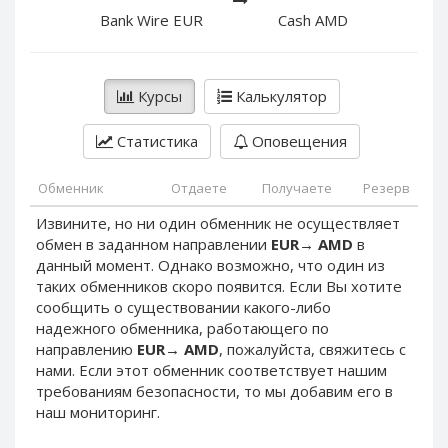
PayPal DKK
PayPal DKK
Bank Wire EUR
Cash AMD
PayPal HKD
PayPal HKD
PayPal JPY
PayPal JPY
Курсы
Калькулятор
PayPal NZD
PayPal NZD
PayPal NOK
PayPal NOK
Статистика
Оповещения
PayPal PLN
PayPal PLN
PayPal SGD
PayPal SGD
Обменник
Отдаете
Получаете
Резерв
PayPal SEK
PayPal SEK
Извините, но ни один обменник не осуществляет
обмен в заданном направлении
EUR
→
AMD
в
PayPal CHF
PayPal CHF
данный момент. Однако возможно, что один из
PayPal MYR
PayPal MYR
таких обменников скоро появится. Если Вы хотите
Webmoney WMZ
Webmoney WMZ
сообщить о существовании какого-либо
надежного обменника, работающего по
Webmoney WMR
Webmoney WMR
направлению
EUR
→
AMD
, пожалуйста, свяжитесь с
Webmoney WME
Webmoney WME
нами. Если этот обменник соответствует нашим
требованиям безопасности, то мы добавим его в
Webmoney WMU
Webmoney WMU
наш мониторинг.
Webmoney WMK
Webmoney WMK