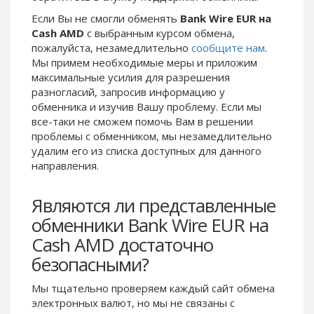
Phone Balance UAH
Phone Balance UAH
Если Вы не смогли обменять
Bank Wire EUR на
Cash AMD
с выбранным курсом обмена,
Phone Balance AMD
Phone Balance AMD
пожалуйста, незамедлительно
сообщите нам
.
Neteller USD
Neteller USD
Мы примем необходимые меры и приложим
максимальные усилия для разрешения
Neteller EUR
Neteller EUR
разногласий, запросив информацию у
Neteller INR
Neteller INR
обменника и изучив Вашу проблему. Если мы
Neteller PLN
Neteller PLN
все-таки не сможем помочь Вам в решении
проблемы c обменником, мы незамедлительно
Neteller GBP
Neteller GBP
удалим его из списка доступных для данного
Neteller NOK
Neteller NOK
направления.
Neteller SEK
Neteller SEK
Являются ли представленные
PaySera USD
PaySera USD
обменники Bank Wire EUR на
PaySera EUR
PaySera EUR
Cash AMD достаточно
PaySera PLN
PaySera PLN
безопасными?
AliPay CNY
AliPay CNY
UnionPay CNY
UnionPay CNY
Мы тщательно проверяем каждый сайт обмена
электронных валют, но мы не связаны c
Paymer USD
Paymer USD