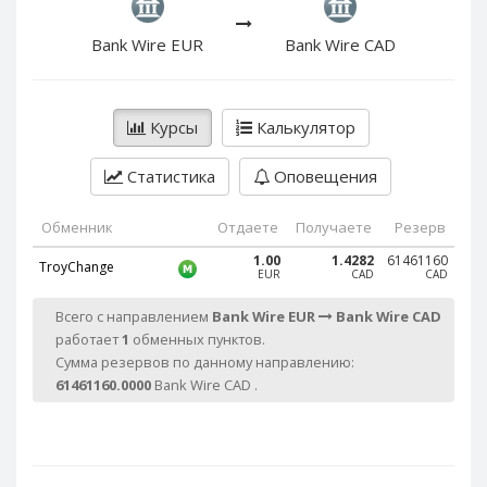
PayPal DKK
PayPal DKK
PayPal HKD
PayPal HKD
Bank Wire EUR
Bank Wire CAD
PayPal JPY
PayPal JPY
PayPal NZD
PayPal NZD
Курсы
Калькулятор
PayPal NOK
PayPal NOK
PayPal PLN
PayPal PLN
Статистика
Оповещения
PayPal SGD
PayPal SGD
Обменник
Отдаете
Получаете
Резерв
PayPal SEK
PayPal SEK
1.00
1.4282
61461160
PayPal CHF
PayPal CHF
TroyChange
EUR
CAD
CAD
PayPal MYR
PayPal MYR
Всего с направлением
Bank Wire EUR
Bank Wire CAD
Webmoney WMZ
Webmoney WMZ
работает
1
обменных пунктов.
Сумма резервов по данному направлению:
Webmoney WMR
Webmoney WMR
61461160.0000
Bank Wire CAD .
Webmoney WME
Webmoney WME
Webmoney WMU
Webmoney WMU
Webmoney WMK
Webmoney WMK