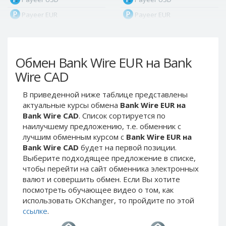
Payeer EUR
Payeer EUR
Payeer RUB
Payeer RUB
Payeer Bitcoin (BTC)
Payeer Bitcoin (BTC)
Обмен Bank Wire EUR на Bank
Payeer Tether ERC20
Payeer Tether ERC20
(USDT)
(USDT)
Wire CAD
Payeer UAH
Payeer UAH
В приведенной ниже таблице представлены
ЮMoney RUB
ЮMoney RUB
актуальные курсы обмена
Bank Wire EUR на
ЮMoney KZT
ЮMoney KZT
Bank Wire CAD
. Список сортируется по
наилучшему предложению, т.е. обменник с
PayPal USD
PayPal USD
лучшим обменным курсом с
Bank Wire EUR на
PayPal EUR
PayPal EUR
Bank Wire CAD
будет на первой позиции.
PayPal GBP
PayPal GBP
Выберите подходящее предложение в списке,
чтобы перейти на сайт обменника электронных
PayPal CAD
PayPal CAD
валют и совершить обмен. Если Вы хотите
PayPal AUD
PayPal AUD
посмотреть обучающее видео о том, как
использовать OKchanger, то пройдите по этой
PayPal RUB
PayPal RUB
ссылке
.
PayPal CZK
PayPal CZK