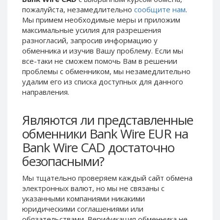
пожалуйста, незамедлительно
сообщите нам
.
Phone Balance UAH
Phone Balance UAH
Мы примем необходимые меры и приложим
Phone Balance AMD
Phone Balance AMD
максимальные усилия для разрешения
Neteller USD
Neteller USD
разногласий, запросив информацию у
обменника и изучив Вашу проблему. Если мы
Neteller EUR
Neteller EUR
все-таки не сможем помочь Вам в решении
Neteller INR
Neteller INR
проблемы c обменником, мы незамедлительно
удалим его из списка доступных для данного
Neteller PLN
Neteller PLN
направления.
Neteller GBP
Neteller GBP
Neteller NOK
Neteller NOK
Являются ли представленные
Neteller SEK
Neteller SEK
обменники Bank Wire EUR на
PaySera USD
PaySera USD
Bank Wire CAD достаточно
PaySera EUR
PaySera EUR
безопасными?
PaySera PLN
PaySera PLN
Мы тщательно проверяем каждый сайт обмена
AliPay CNY
AliPay CNY
электронных валют, но мы не связаны c
указанными компаниями никакими
UnionPay CNY
UnionPay CNY
юридическими соглашениями или
Paymer USD
Paymer USD
обязательствами. Верификация обменника не