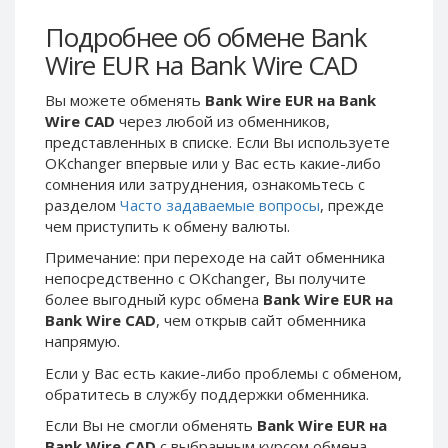
Webmoney WMG
Webmoney WMG
Подробнее об обмене Bank
Webmoney WMX
Webmoney WMX
Wire EUR на Bank Wire CAD
Webmoney WMB
Webmoney WMB
Skril USD
Skril USD
Вы можете обменять
Bank Wire EUR на Bank
Wire CAD
через любой из обменников,
Skril EUR
Skril EUR
представленных в списке. Если Вы используете
Skril INR
Skril INR
OKchanger впервые или у Вас есть какие-либо
Skril PLN
Skril PLN
сомнения или затруднения, ознакомьтесь с
разделом
Часто задаваемые вопросы
, прежде
Skril GBP
Skril GBP
чем приступить к обмену валюты.
Skril AUD
Skril AUD
Примечание: при переходе на сайт обменника
Skril NOK
Skril NOK
непосредственно c OKchanger, Вы получите
Skril SEK
Skril SEK
более выгодный курс обмена
Bank Wire EUR на
Bank Wire CAD
, чем открыв сайт обменника
Paxum USD
Paxum USD
напрямую.
Paxum EUR
Paxum EUR
Если у Вас есть какие-либо проблемы с обменом,
Epay USD
Epay USD
обратитесь в службу поддержки обменника.
Epay EUR
Epay EUR
Если Вы не смогли обменять
Bank Wire EUR на
Phone Balance RUB
Phone Balance RUB
Bank Wire CAD
с выбранным курсом обмена,