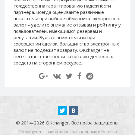
Paymer RUB
Paymer RUB
тождественна гарантированию надежности
партнера. Всегда оценивайте различные
Paymer UAH
Paymer UAH
показатели при выборе обменника электронных
Capitalist USD
Capitalist USD
валют - уделите внимание отзывам и рейтингу у
пользователей, имеющимся резервам и
Capitalist RUB
Capitalist RUB
репутации. Будьте внимательны при
Capitalist EUR
Capitalist EUR
совершении сделок, большинство электронных
Payoneer USD
Payoneer USD
валют не подлежат возврату. OKchanger не
несет ответственности за потерю денежных
Payoneer EUR
Payoneer EUR
средств на стороннем ресурсе.
Revolut Binance USD
Revolut Binance USD
(BUSD)
(BUSD)
Revolut USD
Revolut USD
Revolut EUR
Revolut EUR
Revolut GBP
Revolut GBP
Global24 UAH
Global24 UAH
Piastrix RUB
Piastrix RUB
© 2014-2026 OKchanger. Все права защищены.
Piastrix USD
Piastrix USD
OKchanger.ru — мониторинг электронных обменных
Piastrix EUR
Piastrix EUR