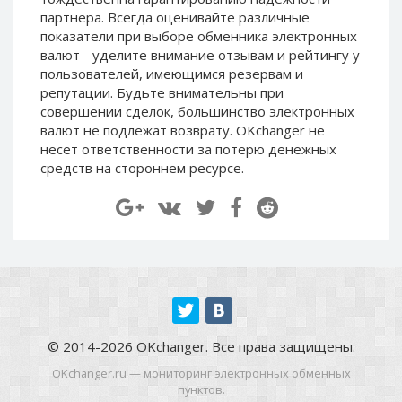
Paymer RUB
Paymer RUB
партнера. Всегда оценивайте различные
показатели при выборе обменника электронных
Paymer UAH
Paymer UAH
валют - уделите внимание отзывам и рейтингу у
Capitalist USD
Capitalist USD
пользователей, имеющимся резервам и
репутации. Будьте внимательны при
Capitalist RUB
Capitalist RUB
совершении сделок, большинство электронных
Capitalist EUR
Capitalist EUR
валют не подлежат возврату. OKchanger не
Payoneer USD
Payoneer USD
несет ответственности за потерю денежных
средств на стороннем ресурсе.
Payoneer EUR
Payoneer EUR
Revolut Binance USD
Revolut Binance USD
(BUSD)
(BUSD)
Revolut USD
Revolut USD
Revolut EUR
Revolut EUR
Revolut GBP
Revolut GBP
Global24 UAH
Global24 UAH
© 2014-2026 OKchanger. Все права защищены.
Piastrix RUB
Piastrix RUB
Piastrix USD
Piastrix USD
OKchanger.ru — мониторинг электронных обменных
пунктов.
Piastrix EUR
Piastrix EUR