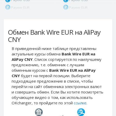
Payeer EUR
Payeer EUR
Payeer RUB
Payeer RUB
Payeer Bitcoin (BTC)
Payeer Bitcoin (BTC)
Обмен Bank Wire EUR на AliPay
Payeer Tether ERC20
Payeer Tether ERC20
(USDT)
(USDT)
CNY
Payeer UAH
Payeer UAH
В приведенной ниже таблице представлены
ЮMoney RUB
ЮMoney RUB
актуальные курсы обмена
Bank Wire EUR на
ЮMoney KZT
ЮMoney KZT
AliPay CNY
. Список сортируется по наилучшему
предложению, т.е. обменник с лучшим
PayPal USD
PayPal USD
обменным курсом с
Bank Wire EUR на AliPay
PayPal EUR
PayPal EUR
CNY
будет на первой позиции. Выберите
PayPal GBP
PayPal GBP
подходящее предложение в списке, чтобы
перейти на сайт обменника электронных валют
PayPal CAD
PayPal CAD
и совершить обмен. Если Вы хотите посмотреть
PayPal AUD
PayPal AUD
обучающее видео о том, как использовать
OKchanger, то пройдите по этой
ссылке
.
PayPal RUB
PayPal RUB
PayPal CZK
PayPal CZK