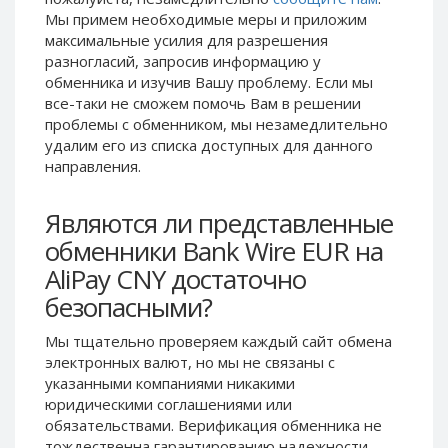
Мы примем необходимые меры и приложим
Phone Balance UAH
Phone Balance UAH
максимальные усилия для разрешения
Phone Balance AMD
Phone Balance AMD
разногласий, запросив информацию у
Neteller USD
Neteller USD
обменника и изучив Вашу проблему. Если мы
все-таки не сможем помочь Вам в решении
Neteller EUR
Neteller EUR
проблемы c обменником, мы незамедлительно
Neteller INR
Neteller INR
удалим его из списка доступных для данного
направления.
Neteller PLN
Neteller PLN
Neteller GBP
Neteller GBP
Являются ли представленные
Neteller NOK
Neteller NOK
обменники Bank Wire EUR на
Neteller SEK
Neteller SEK
AliPay CNY достаточно
PaySera USD
PaySera USD
безопасными?
PaySera EUR
PaySera EUR
Мы тщательно проверяем каждый сайт обмена
PaySera PLN
PaySera PLN
электронных валют, но мы не связаны c
AliPay CNY
AliPay CNY
указанными компаниями никакими
юридическими соглашениями или
UnionPay CNY
UnionPay CNY
обязательствами. Верификация обменника не
Paymer USD
Paymer USD
тождественна гарантированию надежности