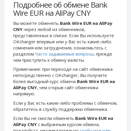
Webmoney WMG
Webmoney WMG
Подробнее об обмене Bank
Webmoney WMX
Webmoney WMX
Wire EUR на AliPay CNY
Webmoney WMB
Webmoney WMB
Вы можете обменять
Bank Wire EUR на AliPay
Skril USD
Skril USD
CNY
через любой из обменников,
представленных в списке. Если Вы используете
Skril EUR
Skril EUR
OKchanger впервые или у Вас есть какие-либо
Skril INR
Skril INR
сомнения или затруднения, ознакомьтесь с
Skril PLN
Skril PLN
разделом
Часто задаваемые вопросы
, прежде
чем приступить к обмену валюты.
Skril GBP
Skril GBP
Примечание: при переходе на сайт обменника
Skril AUD
Skril AUD
непосредственно c OKchanger, Вы получите
Skril NOK
Skril NOK
более выгодный курс обмена
Bank Wire EUR на
Skril SEK
Skril SEK
AliPay CNY
, чем открыв сайт обменника
напрямую.
Paxum USD
Paxum USD
Если у Вас есть какие-либо проблемы с обменом,
Paxum EUR
Paxum EUR
обратитесь в службу поддержки обменника.
Epay USD
Epay USD
Если Вы не смогли обменять
Bank Wire EUR на
Epay EUR
Epay EUR
AliPay CNY
с выбранным курсом обмена,
Phone Balance RUB
Phone Balance RUB
пожалуйста, незамедлительно
сообщите нам
.