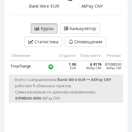
PayPal DKK
PayPal DKK
Bank Wire EUR
AliPay CNY
PayPal HKD
PayPal HKD
PayPal JPY
PayPal JPY
Курсы
Калькулятор
PayPal NZD
PayPal NZD
PayPal NOK
PayPal NOK
Статистика
Оповещения
PayPal PLN
PayPal PLN
PayPal SGD
PayPal SGD
Обменник
Отдаете
Получаете
Резерв
PayPal SEK
PayPal SEK
1.00
6.9176
87098530
TroyChange
EUR
AliPay CNY
AliPay CNY
PayPal CHF
PayPal CHF
Всего с направлением
Bank Wire EUR
AliPay CNY
PayPal MYR
PayPal MYR
работает
1
обменных пунктов.
Webmoney WMZ
Webmoney WMZ
Сумма резервов по данному направлению:
87098530.0000
AliPay CNY .
Webmoney WMR
Webmoney WMR
Webmoney WME
Webmoney WME
Webmoney WMU
Webmoney WMU
Webmoney WMK
Webmoney WMK