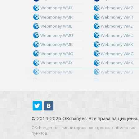
Webmoney WMZ
Webmoney WMZ
Webmoney WMR
Webmoney WMR
Webmoney WME
Webmoney WME
Webmoney WMU
Webmoney WMU
Webmoney WMK
Webmoney WMK
Webmoney WMG
Webmoney WMG
Webmoney WMX
Webmoney WMX
Webmoney WMB
Webmoney WMB
Skril USD
Skril USD
Skril EUR
Skril EUR
Skril INR
Skril INR
Skril PLN
Skril PLN
Skril GBP
Skril GBP
© 2014-2026 OKchanger. Все права защищены.
Skril AUD
Skril AUD
OKchanger.ru — мониторинг электронных обменных
пунктов.
Skril NOK
Skril NOK