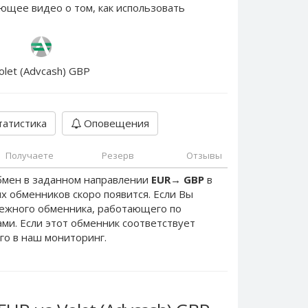
ющее видео о том, как использовать
olet (Advcash) GBP
атистика
Оповещения
Получаете
Резерв
Отзывы
бмен в заданном направлении
EUR
→
GBP
в
х обменников скоро появится. Если Вы
дежного обменника, работающего по
нами. Если этот обменник соответствует
го в наш мониторинг.