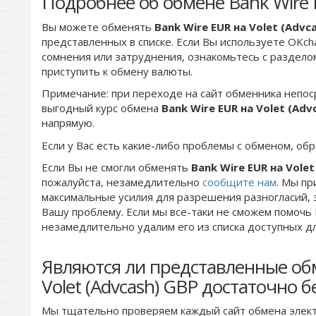
Подробнее об обмене Bank Wire E
Вы можете обменять
Bank Wire EUR на Volet (Advc
представленных в списке. Если Вы используете OKch
сомнения или затруднения, ознакомьтесь с раздел
приступить к обмену валюты.
Примечание: при переходе на сайт обменника непос
выгодный курс обмена
Bank Wire EUR на Volet (Adv
напрямую.
Если у Вас есть какие-либо проблемы с обменом, об
Если Вы не смогли обменять
Bank Wire EUR на Volet
пожалуйста, незамедлительно
сообщите нам
. Мы п
максимальные усилия для разрешения разногласий, 
Вашу проблему. Если мы все-таки не сможем помочь
незамедлительно удалим его из списка доступных д
Являются ли представленные об
Volet (Advcash) GBP достаточно 
Мы тщательно проверяем каждый сайт обмена элект