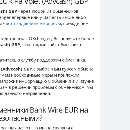
UR на Volet (Advcash) GBP
ash) GBP
через любой из обменников,
anger впервые или у Вас есть какие-либо
ом
Часто задаваемые вопросы
, прежде чем
редственно c OKchanger, Вы получите более
cash) GBP
, чем открыв сайт обменника
ратитесь в службу поддержки обменника.
 (Advcash) GBP
с выбранным курсом обмена,
римем необходимые меры и приложим
запросив информацию у обменника и изучив
 Вам в решении проблемы c обменником, мы
ля данного направления.
менники Bank Wire EUR на
безопасными?
ронных валют, но мы не связаны c