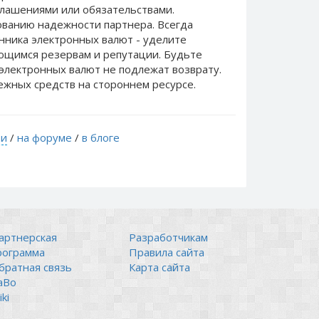
лашениями или обязательствами.
ванию надежности партнера. Всегда
нника электронных валют - уделите
еющимся резервам и репутации. Будьте
электронных валют не подлежат возврату.
ежных средств на стороннем ресурсе.
ти
/
на форуме
/
в блоге
артнерская
Разработчикам
рограмма
Правила сайта
братная связь
Карта сайта
аВо
ki