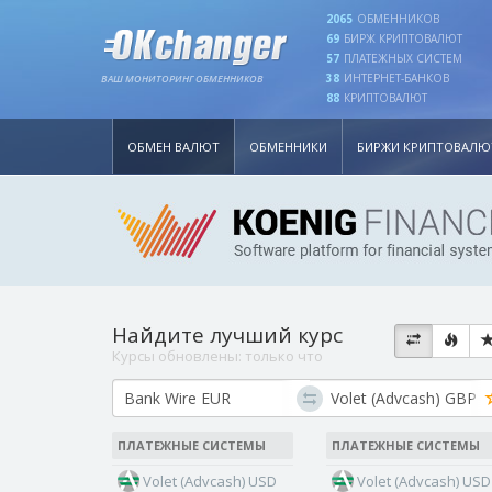
2065
ОБМЕННИКОВ
69
БИРЖ КРИПТОВАЛЮТ
57
ПЛАТЕЖНЫХ СИСТЕМ
38
ИНТЕРНЕТ-БАНКОВ
ВАШ МОНИТОРИНГ ОБМЕННИКОВ
88
КРИПТОВАЛЮТ
ОБМЕН ВАЛЮТ
ОБМЕННИКИ
БИРЖИ КРИПТОВАЛЮ
Найдите лучший курс
Курсы обновлены:
только что
ПЛАТЕЖНЫЕ СИСТЕМЫ
ПЛАТЕЖНЫЕ СИСТЕМЫ
Volet (Advcash) USD
Volet (Advcash) USD