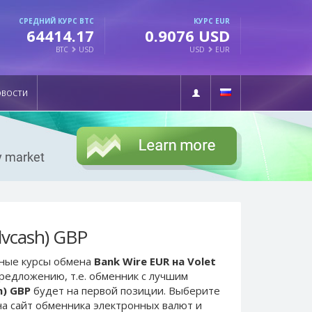
СРЕДНИЙ КУРС BTC
КУРС EUR
64414.17
0.9076 USD
BTC
USD
USD
EUR
ОВОСТИ
dvcash) GBP
ьные курсы обмена
Bank Wire EUR на Volet
предложению, т.е. обменник с лучшим
h) GBP
будет на первой позиции. Выберите
а сайт обменника электронных валют и