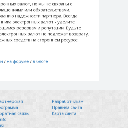
ронных валют, но мы не связаны c
лашениями или обязательствами.
ванию надежности партнера. Всегда
нника электронных валют - уделите
еющимся резервам и репутации. Будьте
электронных валют не подлежат возврату.
ежных средств на стороннем ресурсе.
ти
/
на форуме
/
в блоге
артнерская
Разработчикам
рограмма
Правила сайта
братная связь
Карта сайта
аВо
ki