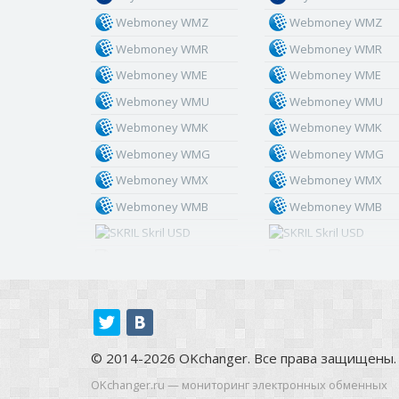
Webmoney WMZ
Webmoney WMZ
Webmoney WMR
Webmoney WMR
Webmoney WME
Webmoney WME
Webmoney WMU
Webmoney WMU
Webmoney WMK
Webmoney WMK
Webmoney WMG
Webmoney WMG
Webmoney WMX
Webmoney WMX
Webmoney WMB
Webmoney WMB
Skril USD
Skril USD
Skril EUR
Skril EUR
Skril INR
Skril INR
Skril PLN
Skril PLN
Skril GBP
Skril GBP
© 2014-2026 OKchanger. Все права защищены.
Skril AUD
Skril AUD
OKchanger.ru — мониторинг электронных обменных
Skril NOK
Skril NOK