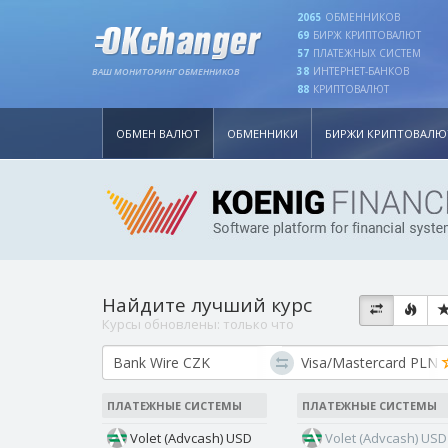
2065
ОБМЕННИКОВ
69
БИРЖ КРИПТОВАЛЮТ
57
ПЛАТЕЖНЫХ СИСТЕМ
38
ИНТЕРНЕТ-БАНКОВ
ВАШ МОНИТОРИНГ ОБМЕННИКОВ
88
КРИПТОВАЛЮТ
ОБМЕН ВАЛЮТ
ОБМЕННИКИ
БИРЖИ КРИПТОВАЛЮ
Найдите лучший курс
Курсы обновлены:
только что
ПЛАТЕЖНЫЕ СИСТЕМЫ
ПЛАТЕЖНЫЕ СИСТЕМЫ
Volet (Advcash) USD
Volet (Advcash) USD