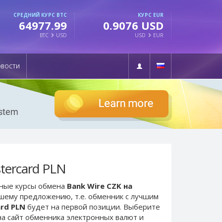
СРЕДНИЙ КУРС BTC
КУРС EUR
64977.99
0.9076 USD
BTC
USD
USD
EUR
ОВОСТИ
tercard PLN
ьные курсы обмена
Bank Wire CZK на
чшему предложению, т.е. обменник с лучшим
ard PLN
будет на первой позиции. Выберите
а сайт обменника электронных валют и