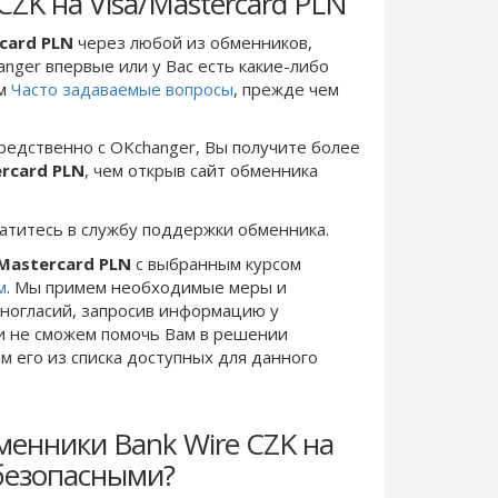
ZK на Visa/Mastercard PLN
rcard PLN
через любой из обменников,
anger впервые или у Вас есть какие-либо
ом
Часто задаваемые вопросы
, прежде чем
редственно c OKchanger, Вы получите более
ercard PLN
, чем открыв сайт обменника
ратитесь в службу поддержки обменника.
/Mastercard PLN
с выбранным курсом
м
. Мы примем необходимые меры и
ногласий, запросив информацию у
ки не сможем помочь Вам в решении
 его из списка доступных для данного
менники Bank Wire CZK на
 безопасными?