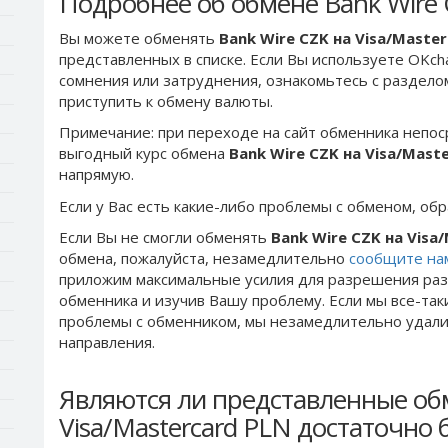
Подробнее об обмене Bank Wire C
Вы можете обменять
Bank Wire CZK на Visa/Maste
представленных в списке. Если Вы используете OKch
сомнения или затруднения, ознакомьтесь с раздел
приступить к обмену валюты.
Примечание: при переходе на сайт обменника непос
выгодный курс обмена
Bank Wire CZK на Visa/Mast
напрямую.
Если у Вас есть какие-либо проблемы с обменом, об
Если Вы не смогли обменять
Bank Wire CZK на Visa
обмена, пожалуйста, незамедлительно
сообщите на
приложим максимальные усилия для разрешения раз
обменника и изучив Вашу проблему. Если мы все-та
проблемы c обменником, мы незамедлительно удалим
направления.
Являются ли представленные об
Visa/Mastercard PLN достаточно