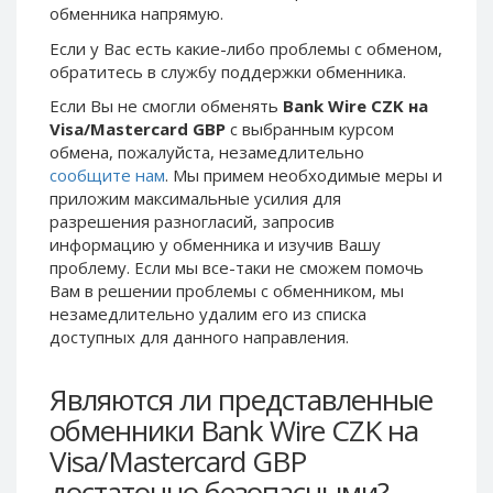
обменника напрямую.
Phone Balance UAH
Phone Balance UAH
Если у Вас есть какие-либо проблемы с обменом,
Phone Balance AMD
Phone Balance AMD
обратитесь в службу поддержки обменника.
Neteller USD
Neteller USD
Если Вы не смогли обменять
Bank Wire CZK на
Neteller EUR
Neteller EUR
Visa/Mastercard GBP
с выбранным курсом
обмена, пожалуйста, незамедлительно
Neteller INR
Neteller INR
сообщите нам
. Мы примем необходимые меры и
Neteller PLN
Neteller PLN
приложим максимальные усилия для
Neteller GBP
Neteller GBP
разрешения разногласий, запросив
информацию у обменника и изучив Вашу
Neteller NOK
Neteller NOK
проблему. Если мы все-таки не сможем помочь
Neteller SEK
Neteller SEK
Вам в решении проблемы c обменником, мы
незамедлительно удалим его из списка
PaySera USD
PaySera USD
доступных для данного направления.
PaySera EUR
PaySera EUR
PaySera PLN
PaySera PLN
Являются ли представленные
AliPay CNY
AliPay CNY
обменники Bank Wire CZK на
UnionPay CNY
UnionPay CNY
Visa/Mastercard GBP
Paymer USD
Paymer USD
достаточно безопасными?