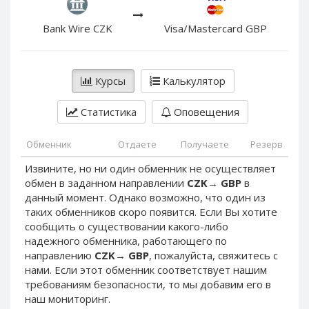
PayPal DKK
PayPal DKK
PayPal HKD
PayPal HKD
Bank Wire CZK
Visa/Mastercard GBP
PayPal JPY
PayPal JPY
PayPal NZD
PayPal NZD
Курсы
Калькулятор
PayPal NOK
PayPal NOK
PayPal PLN
PayPal PLN
Статистика
Оповещения
PayPal SGD
PayPal SGD
Обменник
Отдаете
Получаете
Резерв
PayPal SEK
PayPal SEK
Извините, но ни один обменник не осуществляет
PayPal CHF
PayPal CHF
обмен в заданном направлении
CZK
→
GBP
в
PayPal MYR
PayPal MYR
данный момент. Однако возможно, что один из
Webmoney WMZ
Webmoney WMZ
таких обменников скоро появится. Если Вы хотите
сообщить о существовании какого-либо
Webmoney WMR
Webmoney WMR
надежного обменника, работающего по
Webmoney WME
Webmoney WME
направлению
CZK
→
GBP
, пожалуйста, свяжитесь с
нами. Если этот обменник соответствует нашим
Webmoney WMU
Webmoney WMU
требованиям безопасности, то мы добавим его в
Webmoney WMK
Webmoney WMK
наш мониторинг.