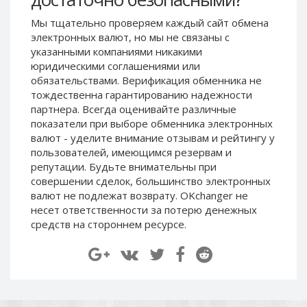
Paymer RUB
Paymer RUB
Мы тщательно проверяем каждый сайт обмена
Paymer UAH
Paymer UAH
электронных валют, но мы не связаны c
указанными компаниями никакими
Capitalist USD
Capitalist USD
юридическими соглашениями или
Capitalist RUB
Capitalist RUB
обязательствами. Верификация обменника не
Capitalist EUR
Capitalist EUR
тождественна гарантированию надежности
партнера. Всегда оценивайте различные
Payoneer USD
Payoneer USD
показатели при выборе обменника электронных
Payoneer EUR
Payoneer EUR
валют - уделите внимание отзывам и рейтингу у
пользователей, имеющимся резервам и
Revolut Binance USD
Revolut Binance USD
репутации. Будьте внимательны при
(BUSD)
(BUSD)
совершении сделок, большинство электронных
Revolut USD
Revolut USD
валют не подлежат возврату. OKchanger не
Revolut EUR
Revolut EUR
несет ответственности за потерю денежных
средств на стороннем ресурсе.
Revolut GBP
Revolut GBP
Global24 UAH
Global24 UAH
Piastrix RUB
Piastrix RUB
Piastrix USD
Piastrix USD
Piastrix EUR
Piastrix EUR