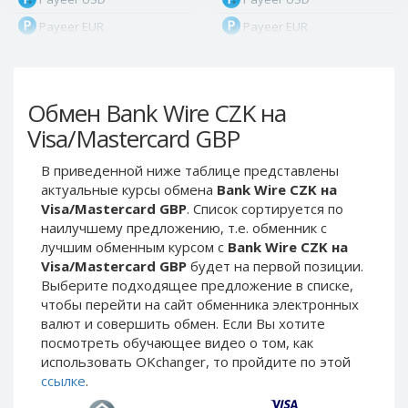
Payeer EUR
Payeer EUR
Payeer RUB
Payeer RUB
Payeer Bitcoin (BTC)
Payeer Bitcoin (BTC)
Обмен Bank Wire CZK на
Payeer Tether ERC20
Payeer Tether ERC20
(USDT)
(USDT)
Visa/Mastercard GBP
Payeer UAH
Payeer UAH
В приведенной ниже таблице представлены
ЮMoney RUB
ЮMoney RUB
актуальные курсы обмена
Bank Wire CZK на
ЮMoney KZT
ЮMoney KZT
Visa/Mastercard GBP
. Список сортируется по
наилучшему предложению, т.е. обменник с
PayPal USD
PayPal USD
лучшим обменным курсом с
Bank Wire CZK на
PayPal EUR
PayPal EUR
Visa/Mastercard GBP
будет на первой позиции.
PayPal GBP
PayPal GBP
Выберите подходящее предложение в списке,
чтобы перейти на сайт обменника электронных
PayPal CAD
PayPal CAD
валют и совершить обмен. Если Вы хотите
PayPal AUD
PayPal AUD
посмотреть обучающее видео о том, как
использовать OKchanger, то пройдите по этой
PayPal RUB
PayPal RUB
ссылке
.
PayPal CZK
PayPal CZK