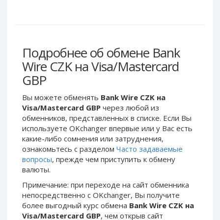
Webmoney WMG
Webmoney WMG
Webmoney WMX
Webmoney WMX
Webmoney WMB
Webmoney WMB
Skril USD
Skril USD
Подробнее об обмене Bank
Skril EUR
Skril EUR
Wire CZK на Visa/Mastercard
Skril INR
Skril INR
GBP
Skril PLN
Skril PLN
Вы можете обменять
Bank Wire CZK на
Skril GBP
Skril GBP
Visa/Mastercard GBP
через любой из
Skril AUD
Skril AUD
обменников, представленных в списке. Если Вы
используете OKchanger впервые или у Вас есть
Skril NOK
Skril NOK
какие-либо сомнения или затруднения,
Skril SEK
Skril SEK
ознакомьтесь с разделом
Часто задаваемые
Paxum USD
Paxum USD
вопросы
, прежде чем приступить к обмену
валюты.
Paxum EUR
Paxum EUR
Примечание: при переходе на сайт обменника
Epay USD
Epay USD
непосредственно c OKchanger, Вы получите
Epay EUR
Epay EUR
более выгодный курс обмена
Bank Wire CZK на
Visa/Mastercard GBP
, чем открыв сайт
Phone Balance RUB
Phone Balance RUB