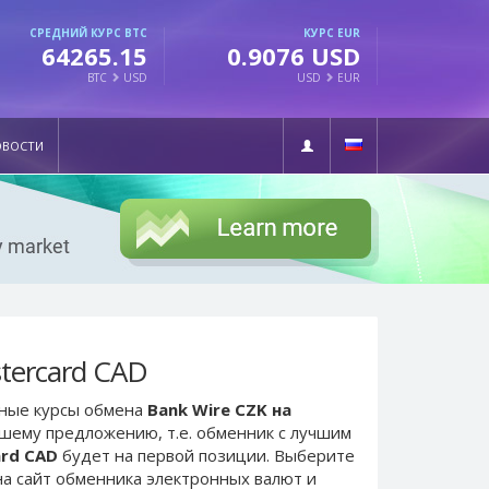
СРЕДНИЙ КУРС BTC
КУРС EUR
64265.15
0.9076 USD
BTC
USD
USD
EUR
ОВОСТИ
tercard CAD
ьные курсы обмена
Bank Wire CZK на
чшему предложению, т.е. обменник с лучшим
ard CAD
будет на первой позиции. Выберите
а сайт обменника электронных валют и