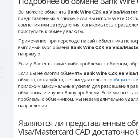
Подробнее об обмене Bank Wire 
Вы можете обменять
Bank Wire CZK на Visa/Maste
представленных в списке. Если Вы используете OKch
сомнения или затруднения, ознакомьтесь с раздел
приступить к обмену валюты.
Примечание: при переходе на сайт обменника непос
выгодный курс обмена
Bank Wire CZK на Visa/Mast
напрямую.
Если у Вас есть какие-либо проблемы с обменом, об
Если Вы не смогли обменять
Bank Wire CZK на Visa
обмена, пожалуйста, незамедлительно
сообщите на
приложим максимальные усилия для разрешения раз
обменника и изучив Вашу проблему. Если мы все-та
проблемы c обменником, мы незамедлительно удалим
направления.
Являются ли представленные об
Visa/Mastercard CAD достаточно