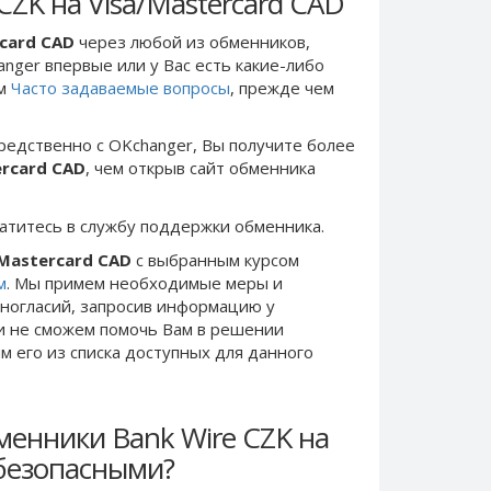
CZK на Visa/Mastercard CAD
rcard CAD
через любой из обменников,
anger впервые или у Вас есть какие-либо
ом
Часто задаваемые вопросы
, прежде чем
редственно c OKchanger, Вы получите более
ercard CAD
, чем открыв сайт обменника
ратитесь в службу поддержки обменника.
/Mastercard CAD
с выбранным курсом
м
. Мы примем необходимые меры и
ногласий, запросив информацию у
ки не сможем помочь Вам в решении
 его из списка доступных для данного
менники Bank Wire CZK на
 безопасными?