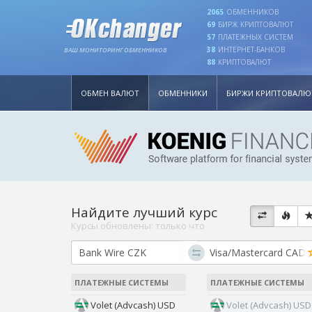
2065
ОБМЕННИКОВ
69
БИРЖ КРИПТОВАЛЮТ
57
ПЛАТЕЖНЫХ СИСТЕМ
38
ИНТЕРНЕТ-БАНКОВ
ВАШ МОНИТОРИНГ ОБМЕННИКОВ
88
КРИПТОВАЛЮТ
ОБМЕН ВАЛЮТ
ОБМЕННИКИ
БИРЖИ КРИПТОВАЛЮ
Найдите лучший курс
Курсы обновлены:
только что
ПЛАТЕЖНЫЕ СИСТЕМЫ
ПЛАТЕЖНЫЕ СИСТЕМЫ
Volet (Advcash) USD
Volet (Advcash) USD