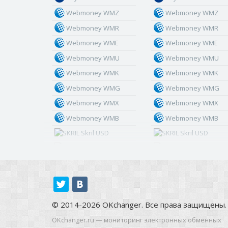
Webmoney WMZ
Webmoney WMZ
Webmoney WMR
Webmoney WMR
Webmoney WME
Webmoney WME
Webmoney WMU
Webmoney WMU
Webmoney WMK
Webmoney WMK
Webmoney WMG
Webmoney WMG
Webmoney WMX
Webmoney WMX
Webmoney WMB
Webmoney WMB
Skril USD
Skril USD
Skril EUR
Skril EUR
Skril INR
Skril INR
Skril PLN
Skril PLN
Skril GBP
Skril GBP
© 2014-2026 OKchanger. Все права защищены.
Skril AUD
Skril AUD
OKchanger.ru — мониторинг электронных обменных
Skril NOK
Skril NOK