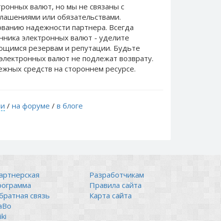
ронных валют, но мы не связаны c
лашениями или обязательствами.
ванию надежности партнера. Всегда
нника электронных валют - уделите
еющимся резервам и репутации. Будьте
электронных валют не подлежат возврату.
ежных средств на стороннем ресурсе.
ти
/
на форуме
/
в блоге
артнерская
Разработчикам
рограмма
Правила сайта
братная связь
Карта сайта
аВо
ki