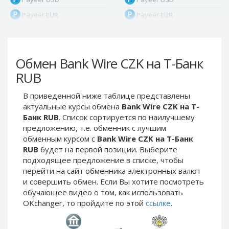
Payeer EUR
Payeer EUR
Payeer RUB
Payeer RUB
Payeer Bitcoin (BTC)
Payeer Bitcoin (BTC)
Обмен Bank Wire CZK на Т-Банк
Payeer Tether ERC20
Payeer Tether ERC20
(USDT)
(USDT)
RUB
Payeer UAH
Payeer UAH
В приведенной ниже таблице представлены
ЮMoney RUB
ЮMoney RUB
актуальные курсы обмена
Bank Wire CZK на Т-
ЮMoney KZT
ЮMoney KZT
Банк RUB
. Список сортируется по наилучшему
предложению, т.е. обменник с лучшим
PayPal USD
PayPal USD
обменным курсом с
Bank Wire CZK на Т-Банк
PayPal EUR
PayPal EUR
RUB
будет на первой позиции. Выберите
PayPal GBP
PayPal GBP
подходящее предложение в списке, чтобы
перейти на сайт обменника электронных валют
PayPal CAD
PayPal CAD
и совершить обмен. Если Вы хотите посмотреть
PayPal AUD
PayPal AUD
обучающее видео о том, как использовать
OKchanger, то пройдите по этой
ссылке
.
PayPal RUB
PayPal RUB
PayPal CZK
PayPal CZK