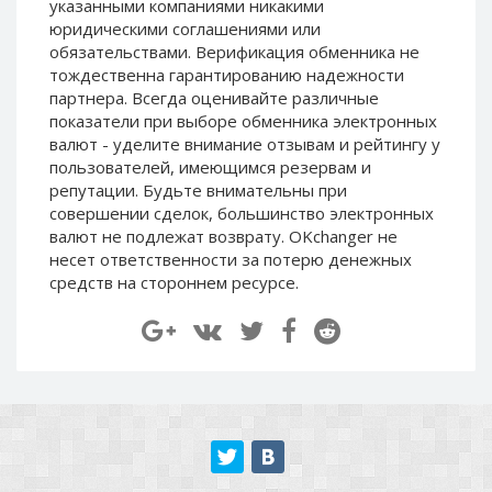
указанными компаниями никакими
Paymer RUB
Paymer RUB
юридическими соглашениями или
Paymer UAH
Paymer UAH
обязательствами. Верификация обменника не
тождественна гарантированию надежности
Capitalist USD
Capitalist USD
партнера. Всегда оценивайте различные
Capitalist RUB
Capitalist RUB
показатели при выборе обменника электронных
валют - уделите внимание отзывам и рейтингу у
Capitalist EUR
Capitalist EUR
пользователей, имеющимся резервам и
Payoneer USD
Payoneer USD
репутации. Будьте внимательны при
Payoneer EUR
Payoneer EUR
совершении сделок, большинство электронных
валют не подлежат возврату. OKchanger не
Revolut Binance USD
Revolut Binance USD
несет ответственности за потерю денежных
(BUSD)
(BUSD)
средств на стороннем ресурсе.
Revolut USD
Revolut USD
Revolut EUR
Revolut EUR
Revolut GBP
Revolut GBP
Global24 UAH
Global24 UAH
Piastrix RUB
Piastrix RUB
Piastrix USD
Piastrix USD
Piastrix EUR
Piastrix EUR