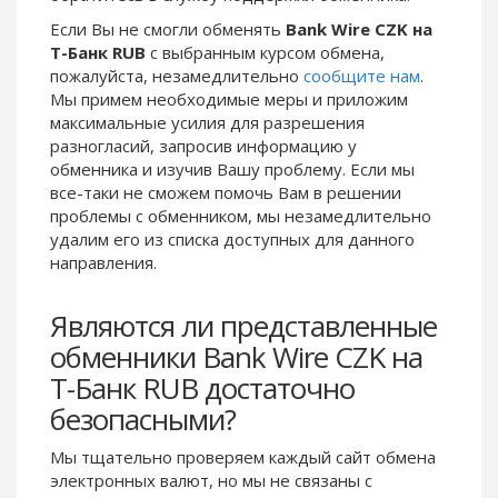
Phone Balance UAH
Phone Balance UAH
Если Вы не смогли обменять
Bank Wire CZK на
Т-Банк RUB
с выбранным курсом обмена,
Phone Balance AMD
Phone Balance AMD
пожалуйста, незамедлительно
сообщите нам
.
Neteller USD
Neteller USD
Мы примем необходимые меры и приложим
максимальные усилия для разрешения
Neteller EUR
Neteller EUR
разногласий, запросив информацию у
Neteller INR
Neteller INR
обменника и изучив Вашу проблему. Если мы
Neteller PLN
Neteller PLN
все-таки не сможем помочь Вам в решении
проблемы c обменником, мы незамедлительно
Neteller GBP
Neteller GBP
удалим его из списка доступных для данного
Neteller NOK
Neteller NOK
направления.
Neteller SEK
Neteller SEK
Являются ли представленные
PaySera USD
PaySera USD
обменники Bank Wire CZK на
PaySera EUR
PaySera EUR
Т-Банк RUB достаточно
PaySera PLN
PaySera PLN
безопасными?
AliPay CNY
AliPay CNY
UnionPay CNY
UnionPay CNY
Мы тщательно проверяем каждый сайт обмена
электронных валют, но мы не связаны c
Paymer USD
Paymer USD