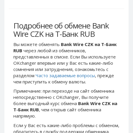
Webmoney WMG
Webmoney WMG
Webmoney WMX
Webmoney WMX
Webmoney WMB
Webmoney WMB
Подробнее об обмене Bank
Skril USD
Skril USD
Wire CZK на Т-Банк RUB
Skril EUR
Skril EUR
Вы можете обменять
Bank Wire CZK на Т-Банк
Skril INR
Skril INR
RUB
через любой из обменников,
Skril PLN
Skril PLN
представленных в списке. Если Вы используете
Skril GBP
Skril GBP
OKchanger впервые или у Вас есть какие-либо
сомнения или затруднения, ознакомьтесь с
Skril AUD
Skril AUD
разделом
Часто задаваемые вопросы
, прежде
Skril NOK
Skril NOK
чем приступить к обмену валюты.
Skril SEK
Skril SEK
Примечание: при переходе на сайт обменника
Paxum USD
Paxum USD
непосредственно c OKchanger, Вы получите
более выгодный курс обмена
Bank Wire CZK на
Paxum EUR
Paxum EUR
Т-Банк RUB
, чем открыв сайт обменника
Epay USD
Epay USD
напрямую.
Epay EUR
Epay EUR
Если у Вас есть какие-либо проблемы с обменом,
Phone Balance RUB
Phone Balance RUB
обратитесь в службу поддержки обменника.