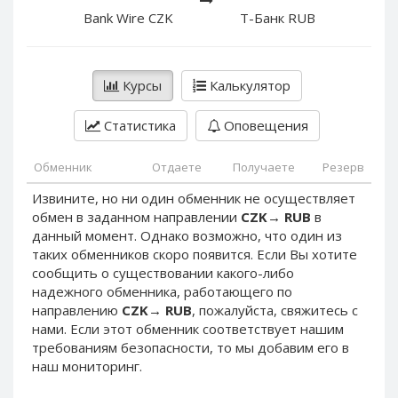
PayPal DKK
PayPal DKK
Bank Wire CZK
Т-Банк RUB
PayPal HKD
PayPal HKD
PayPal JPY
PayPal JPY
Курсы
Калькулятор
PayPal NZD
PayPal NZD
PayPal NOK
PayPal NOK
Статистика
Оповещения
PayPal PLN
PayPal PLN
PayPal SGD
PayPal SGD
Обменник
Отдаете
Получаете
Резерв
PayPal SEK
PayPal SEK
Извините, но ни один обменник не осуществляет
обмен в заданном направлении
CZK
→
RUB
в
PayPal CHF
PayPal CHF
данный момент. Однако возможно, что один из
PayPal MYR
PayPal MYR
таких обменников скоро появится. Если Вы хотите
Webmoney WMZ
Webmoney WMZ
сообщить о существовании какого-либо
надежного обменника, работающего по
Webmoney WMR
Webmoney WMR
направлению
CZK
→
RUB
, пожалуйста, свяжитесь с
Webmoney WME
Webmoney WME
нами. Если этот обменник соответствует нашим
требованиям безопасности, то мы добавим его в
Webmoney WMU
Webmoney WMU
наш мониторинг.
Webmoney WMK
Webmoney WMK